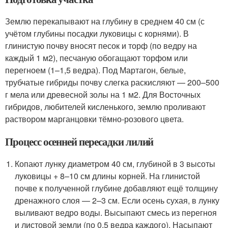
Землю перекапывают на глубину в среднем 40 см (с
учётом глубины посадки луковицы с корнями). В
глинистую почву вносят песок и торф (по ведру на
каждый 1 м
2
), песчаную обогащают торфом или
перегноем (1–1,5 ведра). Под Мартагон, белые,
трубчатые гибриды почву слегка раскисляют — 200–500
г мела или древесной золы на 1 м
2
. Для Восточных
гибридов, любителей кисленького, землю проливают
раствором марганцовки тёмно-розового цвета.
Процесс осенней пересадки лилий
Копают лунку диаметром 40 см, глубиной в 3 высоты
луковицы + 8–10 см длины корней. На глинистой
почве к полученной глубине добавляют ещё толщину
дренажного слоя — 2–3 см. Если осень сухая, в лунку
выливают ведро воды. Высыпают смесь из перегноя
и листовой земли (по 0,5 ведра каждого). Насыпают