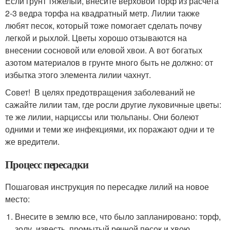
Если грунт тяжелый, внесите верховой торф из расчета
2-3 ведра торфа на квадратный метр. Лилии также
любят песок, который тоже помогает сделать почву
легкой и рыхлой. Цветы хорошо отзываются на
внесении сосновой или еловой хвои. А вот богатых
азотом материалов в грунте много быть не должно: от
избытка этого элемента лилии чахнут.
Совет! В целях предотвращения заболеваний не
сажайте лилии там, где росли другие луковичные цветы:
те же лилии, нарциссы или тюльпаны. Они болеют
одними и теми же инфекциями, их поражают одни и те
же вредители.
Процесс пересадки
Пошаговая инструкция по пересадке лилий на новое
место:
Внесите в землю все, что было запланировано: торф,
золу, известь, промытый речной песок и хвою.