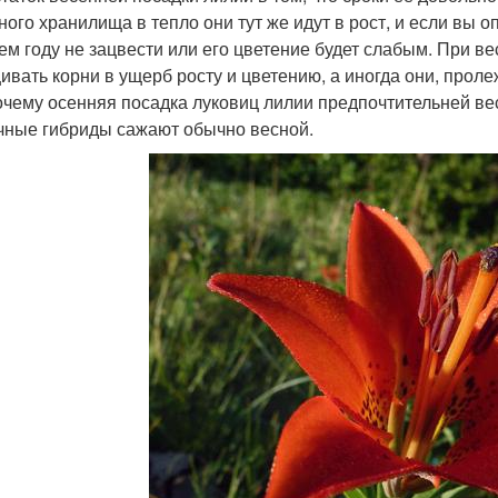
ного хранилища в тепло они тут же идут в рост, и если вы о
ем году не зацвести или его цветение будет слабым. При в
ивать корни в ущерб росту и цветению, а иногда они, проле
очему осенняя посадка луковиц лилии предпочтительней вес
чные гибриды сажают обычно весной.