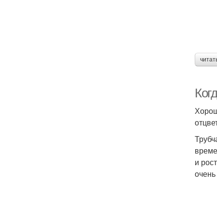
читат
Ког
Хорош
отцве
Трубч
време
и рос
очень