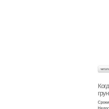
читат
Когд
грун
Сроки
Недос