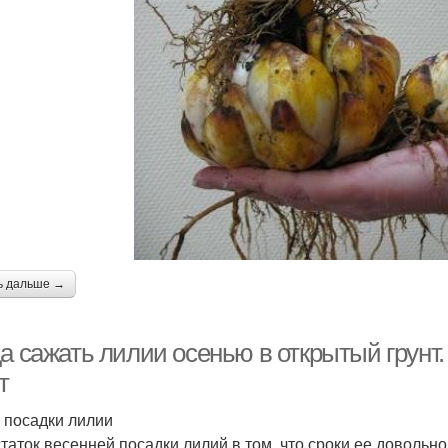
ь дальше →
а сажать лилии осенью в открытый грунт.
т
 посадки лилии
таток весенней посадки лилий в том, что сроки ее довольн