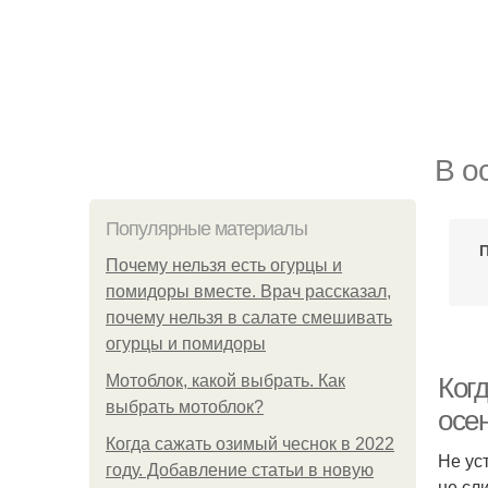
В о
Популярные материалы
Почему нельзя есть огурцы и
помидоры вместе. Врач рассказал,
почему нельзя в салате смешивать
огурцы и помидоры
Мотоблок, какой выбрать. Как
Когд
выбрать мотоблок?
осе
Когда сажать озимый чеснок в 2022
Не ус
году. Добавление статьи в новую
не сл