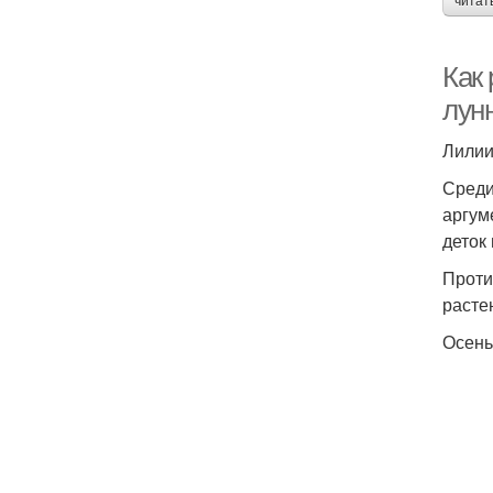
читат
Как
лун
Лилии
Среди
аргум
деток
Проти
расте
Осень