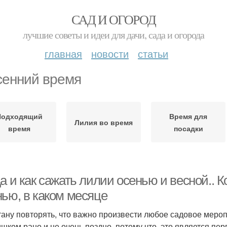
САД И ОГОРОД
лучшие советы и идеи для дачи, сада и огорода
главная
новости
статьи
сенний время
Подходящий
Время для
Лилия во время
время
посадки
а и как сажать лилии осенью и весной.. 
нью, в каком месяце
тану повторять, что важно произвести любое садовое мер
ишком рано и не очень поздно, потому что, это является п