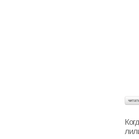
читат
Ког
лил