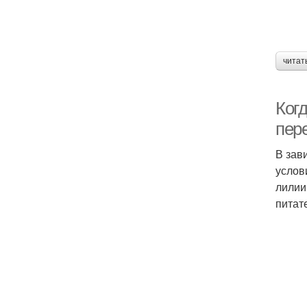
читат
Ког
пер
В зав
услов
лилии
питат