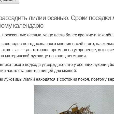
ь дальше →
 рассадить лилии осенью. Сроки посадки 
ному календарю
, посаженные осенью, чаще всего более крепкие и закалён
 садоводов нет однозначного мнения насчёт того, насколь
ентов «за» — достаточное временя на укоренение, высоки
 на материнской луковице на конец вегетации.
вники такого подхода утверждают, что у осенних луковиц б
ния часто становятся пищей для мышей.
ю луковицы лилий находятся в состонии покоя, поэтому ве