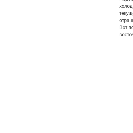
холод
текущ
отращ
Вот п
восто