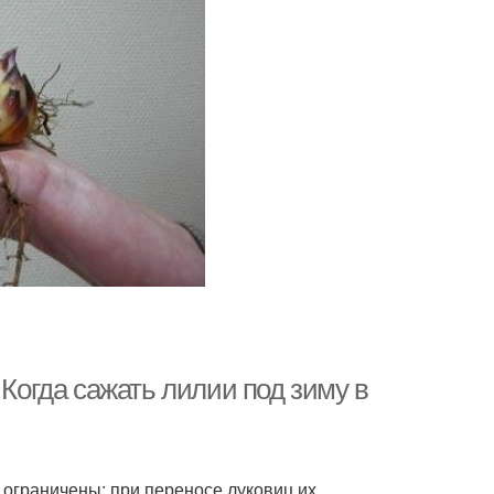
 Когда сажать лилии под зиму в
о ограничены: при переносе луковиц их