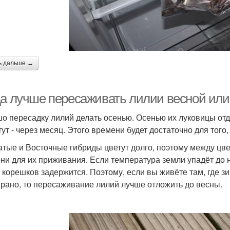
ь дальше →
да лучше пересаживать лилии весной или
о пересадку лилий делать осенью. Осенью их луковицы отды
тут - через месяц. Этого времени будет достаточно для того
атые и Восточные гибриды цветут долго, поэтому между цв
ни для их приживания. Если температура земли упадёт до н
т корешков задержится. Поэтому, если вы живёте там, где 
 рано, то пересаживание лилий лучше отложить до весны.