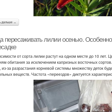
ь дальше →
да пересаживать лилии осенью. Особенно
есадке
исимости от сорта лилии растут на одном месте до 10 лет. 
иям обитания за исключением капризных восточных сортов
, из-за разрастания корневой системы множеству деток буде
ельных веществ. Частота «переездов» диктуется характер