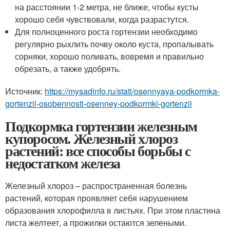
на расстоянии 1-2 метра, не ближе, чтобы кусты
хорошо себя чувствовали, когда разрастутся.
Для полноценного роста гортензии необходимо
регулярно рыхлить почву около куста, пропалывать
сорняки, хорошо поливать, вовремя и правильно
обрезать, а также удобрять.
Источник:
https://mysadinfo.ru/stati/osennyaya-podkormka-
gortenzii-osobennosti-osenney-podkormki-gortenzii
Подкормка гортензии железным
купоросом. Железный хлороз
растений: все способы борьбы с
недостатком железа
Железный хлороз – распространенная болезнь
растений, которая проявляет себя нарушением
образования хлорофилла в листьях. При этом пластина
листа желтеет, а прожилки остаются зелеными.