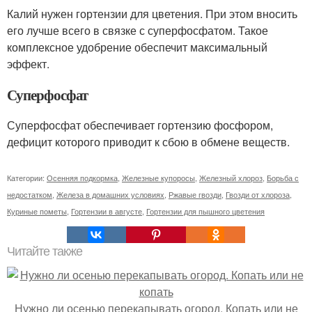
Калий нужен гортензии для цветения. При этом вносить
его лучше всего в связке с суперфосфатом. Такое
комплексное удобрение обеспечит максимальный
эффект.
Суперфосфат
Суперфосфат обеспечивает гортензию фосфором,
дефицит которого приводит к сбою в обмене веществ.
Категории:
Осенняя подкормка
,
Железные купоросы
,
Железный хлороз
,
Борьба с
недостатком
,
Железа в домашних условиях
,
Ржавые гвозди
,
Гвозди от хлороза
,
Куриные пометы
,
Гортензии в августе
,
Гортензии для пышного цветения
Читайте также
Нужно ли осенью перекапывать огород. Копать или не