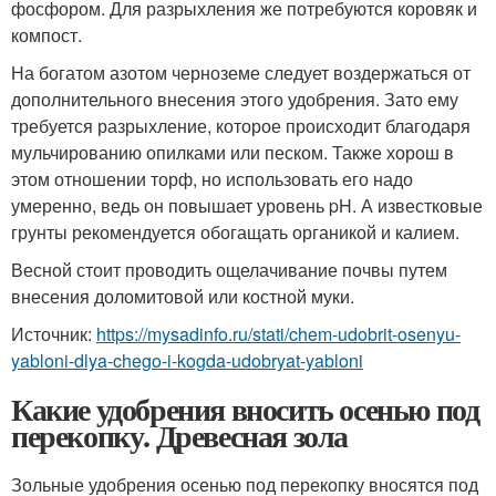
фосфором. Для разрыхления же потребуются коровяк и
компост.
На богатом азотом черноземе следует воздержаться от
дополнительного внесения этого удобрения. Зато ему
требуется разрыхление, которое происходит благодаря
мульчированию опилками или песком. Также хорош в
этом отношении торф, но использовать его надо
умеренно, ведь он повышает уровень pH. А известковые
грунты рекомендуется обогащать органикой и калием.
Весной стоит проводить ощелачивание почвы путем
внесения доломитовой или костной муки.
Источник:
https://mysadinfo.ru/stati/chem-udobrit-osenyu-
yabloni-dlya-chego-i-kogda-udobryat-yabloni
Какие удобрения вносить осенью под
перекопку. Древесная зола
Зольные удобрения осенью под перекопку вносятся под