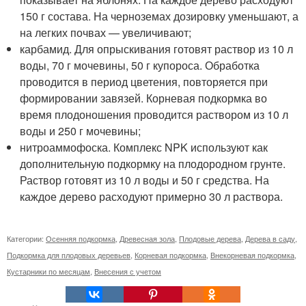
150 г состава. На черноземах дозировку уменьшают, а
на легких почвах — увеличивают;
карбамид. Для опрыскивания готовят раствор из 10 л
воды, 70 г мочевины, 50 г купороса. Обработка
проводится в период цветения, повторяется при
формировании завязей. Корневая подкормка во
время плодоношения проводится раствором из 10 л
воды и 250 г мочевины;
нитроаммофоска. Комплекс NPK используют как
дополнительную подкормку на плодородном грунте.
Раствор готовят из 10 л воды и 50 г средства. На
каждое дерево расходуют примерно 30 л раствора.
Категории:
Осенняя подкормка
,
Древесная зола
,
Плодовые дерева
,
Дерева в саду
,
Подкормка для плодовых деревьев
,
Корневая подкормка
,
Внекорневая подкормка
,
Кустарники по месяцам
,
Внесения с учетом