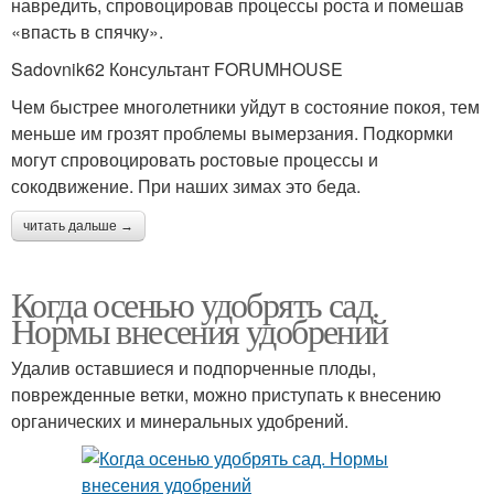
навредить, спровоцировав процессы роста и помешав
деревьев
плодовых деревьев
«впасть в спячку».
Sadovnik62 Консультант FORUMHOUSE
Чем быстрее многолетники уйдут в состояние покоя, тем
Удобрения для
Подкормки по месяцам
меньше им грозят проблемы вымерзания. Подкормки
плодовых деревьев
могут спровоцировать ростовые процессы и
сокодвижение. При наших зимах это беда.
читать дальше →
Весенняя подкормка
Плодовые культуры
Когда осенью удобрять сад.
Нормы внесения удобрений
Удалив оставшиеся и подпорченные плоды,
поврежденные ветки, можно приступать к внесению
органических и минеральных удобрений.