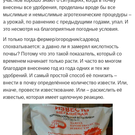
внесены все удобрения, проделаны вроде бы все
мыслимые и немыслимые агротехнические процедуры –
а урожай, по равнению с предыдущими годами, упал. И
это несмотря на благоприятные погодные условия.
И только тогда фермер/огородник/садовод
спохватывается: а давно ли я замерял кислотность
почвы? Потому что это такой показатель, который со
временем начинает только расти. И часто во многом
благодаря внесению год из года одних и тех же
удобрений. И самый простой способ её понизить –
внести в почву определённое количество извести. Или,
иначе, провести известкование. Или – раскислить её
известью, которая имеет щелочную реакцию.