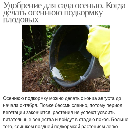
Удобрение для сада осенью. Когда
Дерева в саду
Корневая подкормка
делать осеннюю подкормку
плодовых
Нитроаммофоска для
Внекорневая подкормка
деревьев
Удобрения для
Осенние подкормки
подкормки
Внекорневые
Удобрение для
Осеннюю подкормку можно делать с конца августа до
подкормки
деревьев
начала октября. Позже бессмысленно, потому период
вегетации закончится, растения не успеют усвоить
питательные вещества и войдут в стадию покоя. Больше
того, слишком поздней подкормкой растениям легко
Удобрения для
Суперфосфат для