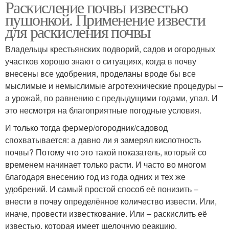
Раскисление почвы известью
пушонкой. Применение извести
для раскисления почвы
Владельцы крестьянских подворий, садов и огородных
участков хорошо знают о ситуациях, когда в почву
внесены все удобрения, проделаны вроде бы все
мыслимые и немыслимые агротехнические процедуры –
а урожай, по равнению с предыдущими годами, упал. И
это несмотря на благоприятные погодные условия.
И только тогда фермер/огородник/садовод
спохватывается: а давно ли я замерял кислотность
почвы? Потому что это такой показатель, который со
временем начинает только расти. И часто во многом
благодаря внесению год из года одних и тех же
удобрений. И самый простой способ её понизить –
внести в почву определённое количество извести. Или,
иначе, провести известкование. Или – раскислить её
известью, которая имеет щелочную реакцию.