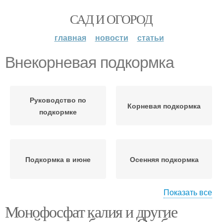
САД И ОГОРОД
главная
новости
статьи
Внекорневая подкормка
Руководство по
Корневая подкормка
подкормке
Подкормка в июне
Осенняя подкормка
Показать все
Монофосфат калия и другие
Подкормка для
Удобрения для
плодовых деревьев
подкормки