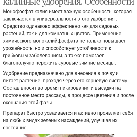
калийные удобрения. Особенности
Монофосфат калия имеет важную особенность, которая
заключается в универсальности этого удобрения .
Внекорневые
Средство одинаково эффективно как для садовых
Осенние подкормки
подкормки
растений, так и для комнатных цветов. Применение
химического монокалийфосфата не только повышает
урожайность, но и способствует устойчивости к
грибковым заболеваниям, а также помогает
Подкормки по месяцам
Весенняя подкормка
благополучно пережить суровые зимние месяцы.
Удобрение предназначено для внесения в почву и
питает растение, проходя через его корневую систему.
Состав вносят во время пикирования и высадки на
постоянное место рассады, в процессе цветения и после
окончания этой фазы.
Препарат быстро усваивается и активно проявляет себя
на любых видах зеленых насаждений, улучшая их
состояние.