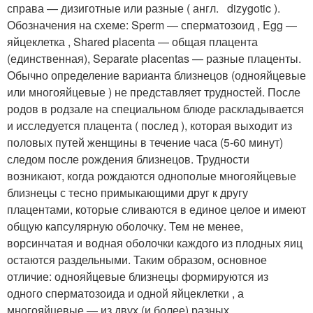
справа — дизиготные или разные ( англ. dizygotic ).
Обозначения на схеме: Sperm — сперматозоид , Egg —
яйцеклетка , Shared placenta — общая плацента
(единственная), Separate placentas — разные плаценты.
Обычно определение варианта близнецов (однояйцевые
или многояйцевые ) не представляет трудностей. После
родов в родзале на специальном блюде раскладывается
и исследуется плацента ( послед ), которая выходит из
половых путей женщины в течение часа (5-60 минут)
следом после рождения близнецов. Трудности
возникают, когда рождаются однополые многояйцевые
близнецы с тесно примыкающими друг к другу
плацентами, которые сливаются в единое целое и имеют
общую капсулярную оболочку. Тем не менее,
ворсинчатая и водная оболочки каждого из плодных яиц
остаются раздельными
. Таким образом, основное
отличие: однояйцевые близнецы формируются из
одного сперматозоида и одной яйцеклетки , а
многояйцевые — из двух (и более) разных