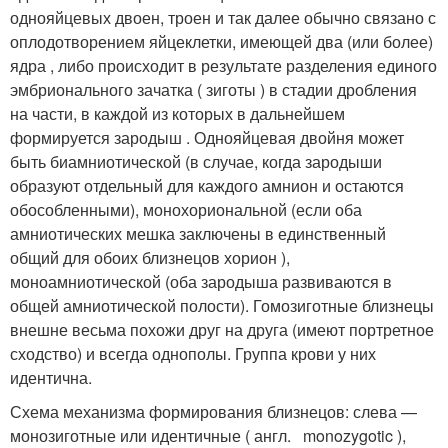
однояйцевых двоен, троен и так далее обычно связано с
оплодотворением яйцеклетки, имеющей два (или более)
ядра , либо происходит в результате разделения единого
эмбрионального зачатка ( зиготы ) в стадии дробления
на части, в каждой из которых в дальнейшем
формируется зародыш . Однояйцевая двойня может
быть биамниотической (в случае, когда зародыши
образуют отдельный для каждого амнион и остаются
обособленными), монохориональной (если оба
амниотических мешка заключены в единственный
общий для обоих близнецов хорион ),
моноамниотической (оба зародыша развиваются в
общей амниотической полости). Гомозиготные близнецы
внешне весьма похожи друг на друга (имеют портретное
сходство) и всегда однополы. Группа крови у них
идентична
.
Схема механизма формирования близнецов: слева —
монозиготные или идентичные ( англ. monozygotic ),