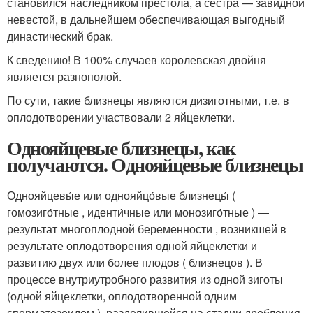
становился наследником престола, а сестра — завидной
невестой, в дальнейшем обеспечивающая выгодный
династический брак.
К сведению! В 100% случаев королевская двойня
является разнополой.
По сути, такие близнецы являются дизиготными, т.е. в
оплодотворении участвовали 2 яйцеклетки.
Однояйцевые близнецы, как
получаются. Однояйцевые близнецы
Однояйцевы́е или однояйцо́вые близнецы́
(
гомозиго́тные , иденти́чные или монозиго́тные ) —
результат многоплодной беременности , возникшей в
результате оплодотворения одной яйцеклетки и
развитию двух или более плодов ( близнецов ). В
процессе внутриутробного развития из одной зиготы
(одной яйцеклетки, оплодотворенной одним
сперматозоидом ), разделившейся на стадии дробления