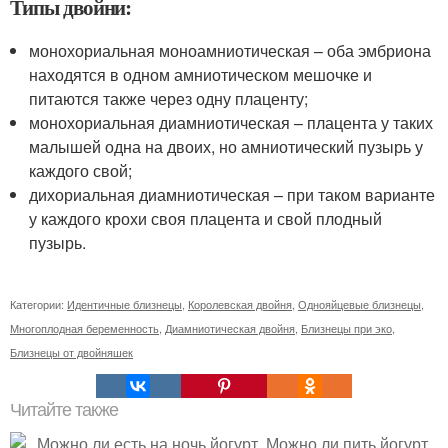
Типы двойни:
монохориальная моноамниотическая – оба эмбриона
находятся в одном амниотическом мешочке и
питаются также через одну плаценту;
монохориальная диамниотическая – плацента у таких
малышей одна на двоих, но амниотический пузырь у
каждого свой;
дихориальная диамниотическая – при таком варианте
у каждого крохи своя плацента и свой плодный
пузырь.
Категории:
Идентичные близнецы
,
Королевская двойня
,
Однояйцевые близнецы
,
Многоплодная беременность
,
Диамниотическая двойня
,
Близнецы при эко
,
Близнецы от двойняшек
Читайте также