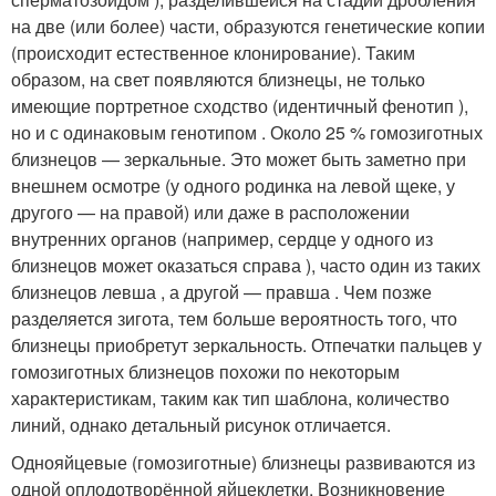
на две (или более) части, образуются генетические копии
(происходит естественное клонирование). Таким
образом, на свет появляются близнецы, не только
имеющие портретное сходство (идентичный фенотип ),
но и с одинаковым генотипом . Около 25 % гомозиготных
близнецов — зеркальные. Это может быть заметно при
внешнем осмотре (у одного родинка на левой щеке, у
другого — на правой) или даже в расположении
внутренних органов (например, сердце у одного из
близнецов может оказаться справа ), часто один из таких
близнецов левша , а другой — правша . Чем позже
разделяется зигота, тем больше вероятность того, что
близнецы приобретут зеркальность. Отпечатки пальцев у
гомозиготных близнецов похожи по некоторым
характеристикам, таким как тип шаблона, количество
линий, однако детальный рисунок отличается
.
Однояйцевые (гомозиготные) близнецы развиваются из
одной оплодотворённой яйцеклетки. Возникновение