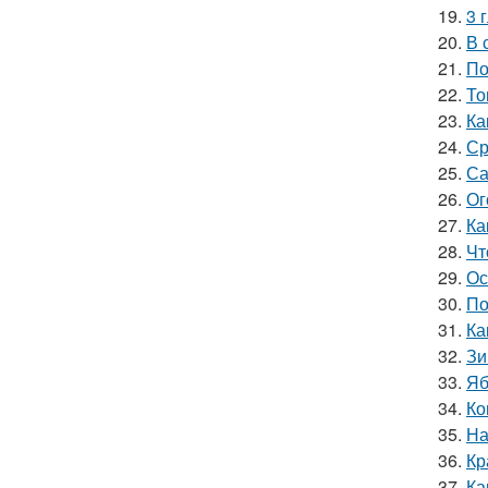
19.
3 
20.
В 
21.
По
22.
То
23.
Ка
24.
Ср
25.
Са
26.
Ог
27.
Ка
28.
Чт
29.
Ос
30.
По
31.
Ка
32.
Зи
33.
Яб
34.
Ко
35.
На
36.
Кр
37.
Ка