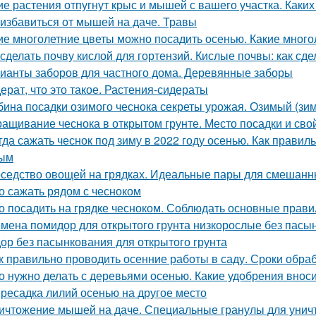
ие растения отпугнут крыс и мышей с вашего участка. Каки
 избавиться от мышей на даче. Травы
ие многолетние цветы можно посадить осенью. Какие много
 сделать почву кислой для гортензий. Кислые почвы: как сде
ианты заборов для частного дома. Деревянные заборы
ерат, что это такое. Растения-сидераты
бина посадки озимого чеснока секреты урожая. Озимый (зим
ащивание чеснока в открытом грунте. Место посадки и сво
гда сажать чеснок под зиму в 2022 году осенью. Как правил
ным
седство овощей на грядках. Идеальные пары для смешанных
о сажать рядом с чесноком
о посадить на грядке чесноком. Соблюдать основные прави
мена помидор для открытого грунта низкорослые без пасы
ор без пасынкования для открытого грунта
к правильно проводить осенние работы в саду. Сроки обра
о нужно делать с деревьями осенью. Какие удобрения внос
ресадка лилий осенью на другое место
ичтожение мышей на даче. Специальные гранулы для унич