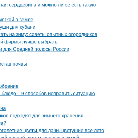
ная сердцевина и можно ли ее есть такую
мягкой в земле
руши для кубани
жать на зиму: советы опытных огородников
кой фирмы лучше выбрать
и для Средней полосы России
остав почвы
добрение
и блюдо – 9 способов исправить ситуацию
она
ачков подходят для зимнего хранения
за?
голетние цветы для дачи, цветущие все лето
ий весной, летом, осенью и зимой