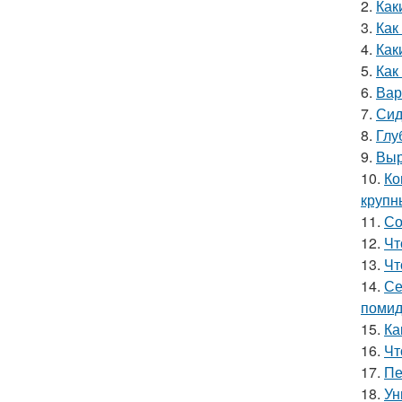
2.
Как
3.
Как
4.
Как
5.
Как
6.
Вар
7.
Сид
8.
Глу
9.
Выр
10.
Ко
круп
11.
Со
12.
Чт
13.
Чт
14.
Се
помид
15.
Ка
16.
Чт
17.
Пе
18.
Ун