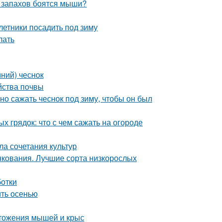
х запахов боятся мыши?
летники посадить под зиму
лать
ний) чеснок
йства почвы
ьно сажать чеснок под зиму, чтобы он был
 грядок: что с чем сажать на огороде
ла сочетания культур
нкования. Лучшие сорта низкорослых
ботки
ить осенью
тожения мышей и крыс