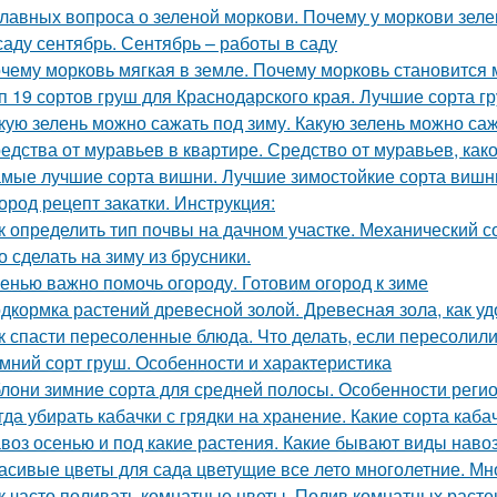
главных вопроса о зеленой моркови. Почему у моркови зеле
саду сентябрь. Сентябрь – работы в саду
чему морковь мягкая в земле. Почему морковь становится 
п 19 сортов груш для Краснодарского края. Лучшие сорта г
кую зелень можно сажать под зиму. Какую зелень можно са
едства от муравьев в квартире. Средство от муравьев, ка
мые лучшие сорта вишни. Лучшие зимостойкие сорта вишн
ород рецепт закатки. Инструкция:
к определить тип почвы на дачном участке. Механический с
о сделать на зиму из брусники.
енью важно помочь огороду. Готовим огород к зиме
дкормка растений древесной золой. Древесная зола, как у
к спасти пересоленные блюда. Что делать, если пересолил
мний сорт груш. Особенности и характеристика
лони зимние сорта для средней полосы. Особенности реги
гда убирать кабачки с грядки на хранение. Какие сорта каб
воз осенью и под какие растения. Какие бывают виды наво
асивые цветы для сада цветущие все лето многолетние. Мно
к часто поливать комнатные цветы. Полив комнатных растен