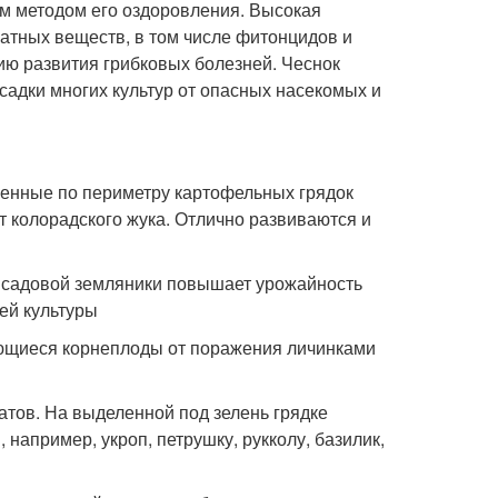
им методом его оздоровления. Высокая
матных веществ, в том числе фитонцидов и
ию развития грибковых болезней. Чеснок
адки многих культур от опасных насекомых и
енные по периметру картофельных грядок
т колорадского жука. Отлично развиваются и
 садовой земляники повышает урожайность
ей культуры
ающиеся корнеплоды от поражения личинками
атов. На выделенной под зелень грядке
например, укроп, петрушку, рукколу, базилик,