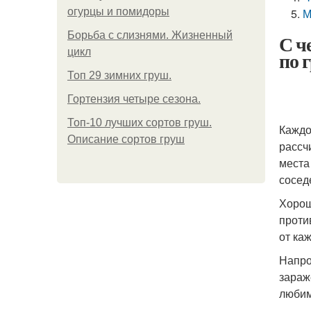
огурцы и помидоры
М
Борьба с слизнями. Жизненный
С ч
цикл
по 
Топ 29 зимних груш.
Гортензия четыре сезона.
Топ-10 лучших сортов груш.
Каждо
Описание сортов груш
рассч
места
сосед
Хорош
проти
от ка
Напро
зараж
любим