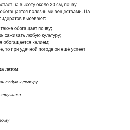
тает на высоту около 20 см, почву
а обогащается полезными веществами. На
 сидератов высевают:
 также обогащает почву;
ысаживать любую культуру;
ия обогащается калием;
е, то при удачной погоде он ещё успеет
ка летом
ть любую культуру
 стручками
почву