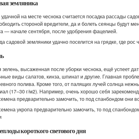
вая земляника
 удачной на месте чеснока считается посадка рассады садо
 обходить стороной вредители, да и болеть сеянцы будут ме
та — начале сентября, после удобрения фацелией.
да садовой земляники удачно поселится на грядке, где рос 
нь
 зелень, высаженная после уборки чеснока, ещё успеет дать
чные виды салатов, кинза, шпинат и другие. Главная пробл
евного полива. Кроме того, от палящих лучей солнца нежн
иал (17–30 г/м
2
). Например, очень хорошо себя зарекоменд
семена предварительно замочить, то под спанбондом они вс
семена укропа предварительно замочить, то под спанбондо
и
еплоды короткого светового дня