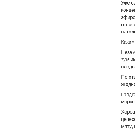
Уже с
конце
эфиро
относ
патол
Каким
Незам
зубчи
плодо
По от
ягодн
Грядк
морко
Хорош
целес
мяту, 