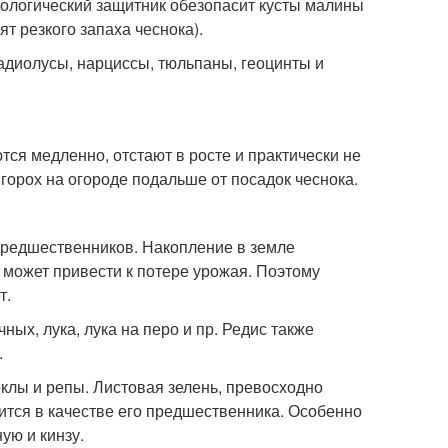
иологический защитник обезопасит кусты малины
т резкого запаха чеснока).
адиолусы, нарциссы, тюльпаны, геоцинты и
ся медленно, отстают в росте и практически не
горох на огороде подальше от посадок чеснока.
предшественников. Накопление в земле
 может привести к потере урожая. Поэтому
т.
ных, лука, лука на перо и пр. Редис также
.
клы и репы. Листовая зелень, превосходно
дится в качестве его предшественника. Особенно
ую и кинзу.