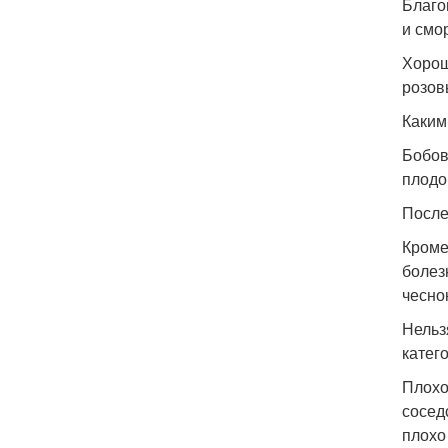
Благо
и смо
Хорош
розов
Каким
Бобов
плодо
После
Кроме
болез
чесно
Нельз
катег
Плохо
сосед
плохо