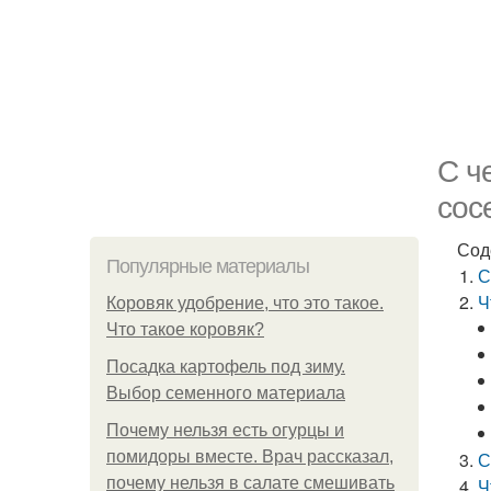
С ч
сос
Сод
Популярные материалы
С
Ч
Коровяк удобрение, что это такое.
Что такое коровяк?
Посадка картофель под зиму.
Выбор семенного материала
Почему нельзя есть огурцы и
помидоры вместе. Врач рассказал,
С
почему нельзя в салате смешивать
Ч