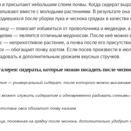
и и присыпают небольшим слоем почвы. Когда сидерат вырас
апывают вместе с молодыми растениями. В результате он
одившихся после уборки лука и чеснока грядках в качестве
чицу — помогает избавиться от проволочника и медведки, а
елию — является отличным медоносом. После неё можно в
с — неприхотливое растение, а почва после его присутств
ох — обогащает почву азотом. Если посев произвести в июл
адовать и дополнительным урожаем вкусных стручков.
алерея: сидераты, которые можно посадить после чесно
лия — универсальный сидерат, после которого можно высажива
х может служить сидератом и одновременно радовать сочными
утствие овса обогатит почву калием
ица, посеянная на грядку после чеснока, дополнительно удобрит 