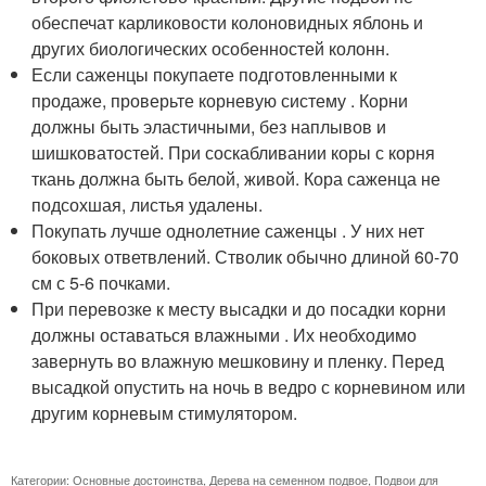
обеспечат карликовости колоновидных яблонь и
других биологических особенностей колонн.
Если саженцы покупаете подготовленными к
продаже, проверьте корневую систему . Корни
должны быть эластичными, без наплывов и
шишковатостей. При соскабливании коры с корня
ткань должна быть белой, живой. Кора саженца не
подсохшая, листья удалены.
Покупать лучше однолетние саженцы . У них нет
боковых ответвлений. Стволик обычно длиной 60-70
см с 5-6 почками.
При перевозке к месту высадки и до посадки корни
должны оставаться влажными . Их необходимо
завернуть во влажную мешковину и пленку. Перед
высадкой опустить на ночь в ведро с корневином или
другим корневым стимулятором.
Категории:
Основные достоинства
,
Дерева на семенном подвое
,
Подвои для