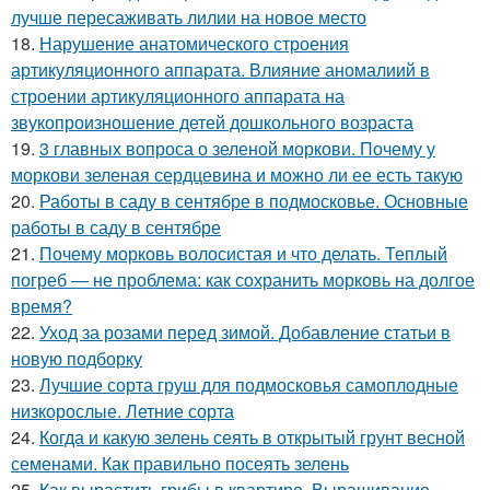
лучше пересаживать лилии на новое место
18.
Нарушение анатомического строения
артикуляционного аппарата. Влияние аномалиий в
строении артикуляционного аппарата на
звукопроизношение детей дошкольного возраста
19.
3 главных вопроса о зеленой моркови. Почему у
моркови зеленая сердцевина и можно ли ее есть такую
20.
Работы в саду в сентябре в подмосковье. Основные
работы в саду в сентябре
21.
Почему морковь волосистая и что делать. Теплый
погреб — не проблема: как сохранить морковь на долгое
время?
22.
Уход за розами перед зимой. Добавление статьи в
новую подборку
23.
Лучшие сорта груш для подмосковья самоплодные
низкорослые. Летние сорта
24.
Когда и какую зелень сеять в открытый грунт весной
семенами. Как правильно посеять зелень
25.
Как вырастить грибы в квартире. Выращивание