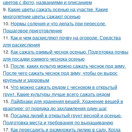
цветов с фото, названиями и описанием
9.
Какие цветы сажать осенью на участке. Какие
многолетние цветы сажают осенью
10.
Нормы соления и что делать при пересоле.
Пошаговое приготовление
11.
Как и чем раскисляют почву на огороде. Средства
для раскисления
12.
Как сажать озимый чеснок осенью. Подготовка почвы
для посадки озимого чеснока осенью
13.
После, каких культур можно сажать чеснок под зиму.
После чего сажать чеснок под зиму, чтобы он вырос
крупным и здоровым
14.
Что можно сажать рядом с чесноком в открытый
грунт. Какие культуры лучше всего сажать рядом
15.
Лайфхаки для хранения вещей. Хранение вещей в
квартире: от порядка до захламления один шаг
16.
Посадка лилий в открытый грунт весной и осенью.
Подготовка места и требования по выращиванию
17.
Как пересадить и размножить лилию в саду. Когда