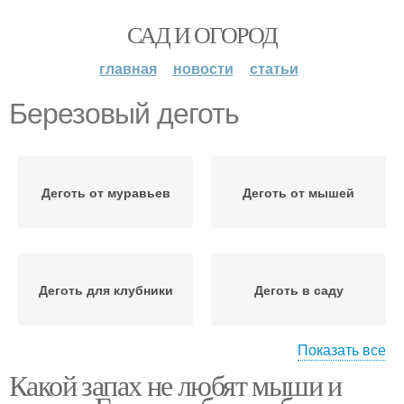
САД И ОГОРОД
главная
новости
статьи
Березовый деготь
Деготь от муравьев
Деготь от мышей
Деготь для клубники
Деготь в саду
Показать все
Какой запах не любят мыши и
Деготь для огурцов
Деготь от вредителей