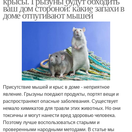
крысы. Грызуны будут обходить
ваш дом стороной: какие запахи в
доме отпугивают мышей
Деготь против
Деготь от медведки
медведки
Деготь от мух
Деготь в огороде
Присутствие мышей и крыс в доме - неприятное
Деготь для защиты
явление. Грызуны поедают продукты, портят вещи и
распространяют опасные заболевания. Существует
немало химикатов для травли этих животных. Но они
токсичны и могут нанести вред здоровью человека.
Поэтому лучше воспользоваться старыми и
проверенными народными методами. В статье мы