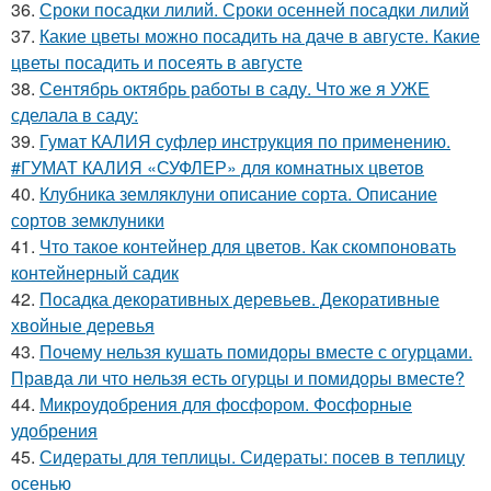
36.
Сроки посадки лилий. Сроки осенней посадки лилий
37.
Какие цветы можно посадить на даче в августе. Какие
цветы посадить и посеять в августе
38.
Сентябрь октябрь работы в саду. Что же я УЖЕ
сделала в саду:
39.
Гумат КАЛИЯ суфлер инструкция по применению.
#ГУМАТ КАЛИЯ «СУФЛЕР» для комнатных цветов
40.
Клубника земляклуни описание сорта. Описание
сортов земклуники
41.
Что такое контейнер для цветов. Как скомпоновать
контейнерный садик
42.
Посадка декоративных деревьев. Декоративные
хвойные деревья
43.
Почему нельзя кушать помидоры вместе с огурцами.
Правда ли что нельзя есть огурцы и помидоры вместе?
44.
Микроудобрения для фосфором. Фосфорные
удобрения
45.
Сидераты для теплицы. Сидераты: посев в теплицу
осенью