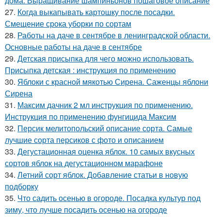
дома. Выращивание шампиньонов пошаговое описание
27.
Когда выкапывать картошку после посадки.
Смещение срока уборки по сортам
28.
Работы на даче в сентябре в ленинградской области.
Основные работы на даче в сентябре
29.
Детская присыпка для чего можно использовать.
Присыпка детская : инструкция по применению
30.
Яблоки с красной мякотью Сирена. Саженцы яблони
Сирена
31.
Максим дачник 2 мл инструкция по применению.
Инструкция по применению фунгицида Максим
32.
Персик мелитопольский описание сорта. Самые
лучшие сорта персиков с фото и описанием
33.
Дегустационная оценка яблок. 10 самых вкусных
сортов яблок на дегустационном марафоне
34.
Летний сорт яблок. Добавление статьи в новую
подборку
35.
Что садить осенью в огороде. Посадка культур под
зиму, что лучше посадить осенью на огороде