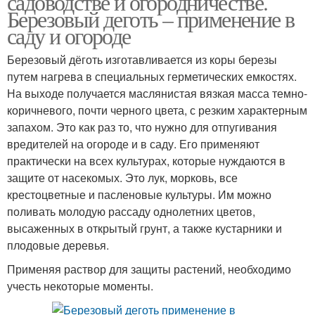
садоводстве и огородничестве.
Березовый деготь – применение в
саду и огороде
Деготь против
Березовый дёготь изготавливается из коры березы
Деготь от мух
медведки
путем нагрева в специальных герметических емкостях.
На выходе получается маслянистая вязкая масса темно-
коричневого, почти черного цвета, с резким характерным
запахом. Это как раз то, что нужно для отпугивания
Деготь в огороде
Деготь для защиты
вредителей на огороде и в саду. Его применяют
практически на всех культурах, которые нуждаются в
защите от насекомых. Это лук, морковь, все
крестоцветные и пасленовые культуры. Им можно
поливать молодую рассаду однолетних цветов,
Деготь от муравьев
высаженных в открытый грунт, а также кустарники и
плодовые деревья.
Применяя раствор для защиты растений, необходимо
учесть некоторые моменты.