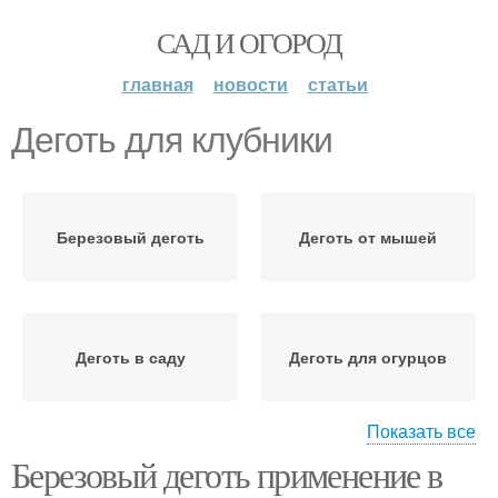
САД И ОГОРОД
главная
новости
статьи
Деготь для клубники
Березовый деготь
Деготь от мышей
Деготь в саду
Деготь для огурцов
Показать все
Березовый деготь применение в
Деготь от вредителей
Деготь от медведки