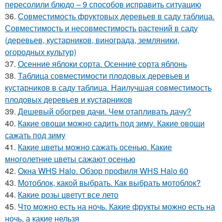
пересолили блюдо – 9 способов исправить ситуацию
36.
Совместимость фруктовых деревьев в саду таблица.
Совместимость и несовместимость растений в саду
(деревьев, кустарников, винограда, земляники,
огородных культур)
37.
Осенние яблоки сорта. Осенние сорта яблонь
38.
Таблица совместимости плодовых деревьев и
кустарников в саду таблица. Наилучшая совместимость
плодовых деревьев и кустарников
39.
Дешевый обогрев дачи. Чем отапливать дачу?
40.
Какие овощи можно садить под зиму. Какие овощи
сажать под зиму
41.
Какие цветы можно сажать осенью. Какие
многолетние цветы сажают осенью
42.
Окна WHS Halo. Обзор профиля WHS Halo 60
43.
Мотоблок, какой выбрать. Как выбрать мотоблок?
44.
Какие розы цветут все лето
45.
Что можно есть на ночь. Какие фрукты можно есть на
ночь, а какие нельзя