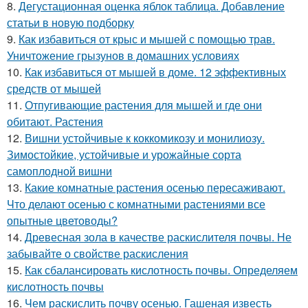
8.
Дегустационная оценка яблок таблица. Добавление
статьи в новую подборку
9.
Как избавиться от крыс и мышей с помощью трав.
Уничтожение грызунов в домашних условиях
10.
Как избавиться от мышей в доме. 12 эффективных
средств от мышей
11.
Отпугивающие растения для мышей и где они
обитают. Растения
12.
Вишни устойчивые к коккомикозу и монилиозу.
Зимостойкие, устойчивые и урожайные сорта
самоплодной вишни
13.
Какие комнатные растения осенью пересаживают.
Что делают осенью с комнатными растениями все
опытные цветоводы?
14.
Древесная зола в качестве раскислителя почвы. Не
забывайте о свойстве раскисления
15.
Как сбалансировать кислотность почвы. Определяем
кислотность почвы
16.
Чем раскислить почву осенью. Гашеная известь