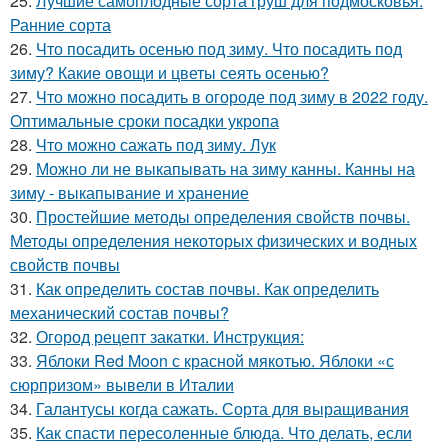
25.
Лучшие самоплодные сорта груш для подмосковья.
Ранние сорта
26.
Что посадить осенью под зиму. Что посадить под
зиму? Какие овощи и цветы сеять осенью?
27.
Что можно посадить в огороде под зиму в 2022 году.
Оптимальные сроки посадки укропа
28.
Что можно сажать под зиму. Лук
29.
Можно ли не выкапывать на зиму канны. Канны на
зиму - выкапывание и хранение
30.
Простейшие методы определения свойств почвы.
Методы определения некоторых физических и водных
свойств почвы
31.
Как определить состав почвы. Как определить
механический состав почвы?
32.
Огород рецепт закатки. Инструкция:
33.
Яблоки Red Moon с красной мякотью. Яблоки «с
сюрпризом» вывели в Италии
34.
Галантусы когда сажать. Сорта для выращивания
35.
Как спасти пересоленные блюда. Что делать, если