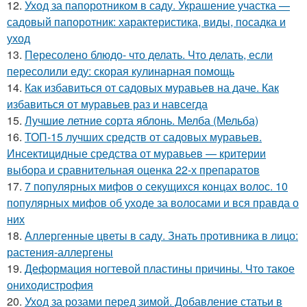
12.
Уход за папоротником в саду. Украшение участка —
садовый папоротник: характеристика, виды, посадка и
уход
13.
Пересолено блюдо- что делать. Что делать, если
пересолили еду: скорая кулинарная помощь
14.
Как избавиться от садовых муравьев на даче. Как
избавиться от муравьев раз и навсегда
15.
Лучшие летние сорта яблонь. Мелба (Мельба)
16.
ТОП-15 лучших средств от садовых муравьев.
Инсектицидные средства от муравьев — критерии
выбора и сравнительная оценка 22-х препаратов
17.
7 популярных мифов о секущихся концах волос. 10
популярных мифов об уходе за волосами и вся правда о
них
18.
Аллергенные цветы в саду. Знать противника в лицо:
растения-аллергены
19.
Деформация ногтевой пластины причины. Что такое
ониходистрофия
20.
Уход за розами перед зимой. Добавление статьи в