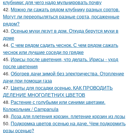
клубники: для чего надо мульчировать почву
42.
Можно ли сажать рядом клубнику разных сортов.
Могут ли переопыляться разные сорта, посаженные
рядом?
43.
Осенью мухи лезут в дом. Откуда берутся мухи в
доме
44.
С чем рядом садить чеснок. С чем рядом сажать
чеснок или лучшие соседи по грядке
45.
Ирисы после цветения, что делать. Ирисы - уход
после цветения
46.
Обогрев дачи зимой без электричества. Отопление
дачи при помощи газа
47.
Цветы для посадки осенью. КАК ПРОВОДИТЬ
ДЕЛЕНИЕ МНОГОЛЕТНИХ ЦВЕТОВ
48.
Растение с голубыми или синими цветами.
Колокольчик / Campanula
49.
Лоза для плетения корзин. плетение корзин из лозы
50.
Подкормка цветов осенью на даче. Чем подкормить
розы осенью?