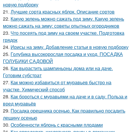
новую подборку
21.
Лучшие сорта красных яблок. Описание сортов
22.
Какую зелень можно сажать под зиму. Какую зелень
можно сажать на зиму: советы опытных огородников
23.
Что посеять под зиму на своем участке. Подготовка
грядок
24.
Ирисы на зиму. Добавление статьи в новую подборку
25.
Голубика высокорослая посадка и уход. ПОСАДКА
ГОЛУБИКИ САДОВОЙ
26.
Как вырастить шампиньоны дома или на даче.
Готовим субстрат
27.
Как можно избавиться от муравьев быстро на
участке. Химический способ
28.
Как бороться с муравьями на даче и в саду. Польза и
вред муравьёв
29.
Посадка орешника осенью. Как правильно посадить
лещину осенью
30.
Особенности яблонь с красными плодами
31.
Как определить кислотность почвы в домашних