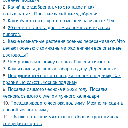
2.
Калийные удобрения, что это такое и как
пользоваться. Простые калийные удобрения
3.
Как избавиться от кротов и мышей на участке. Яды
4.
20 рецептов теста для самых нежных и вкусных
пирогов.
5.
Какие комнатные растения осенью пересаживают. Что
делают осенью с комнатными растениями все опытные
цветоводы?
6.
Чем раскислить почву осенью. Гашеная известь
7.
Какой самый дешевый забор на дачу. Деревянные
8.
Продуктивный способ посадки чеснока под зиму. Как
правильно сажать чеснок под зиму
9.
Посадка озимого чеснока в 2022 году. Посадка
чеснока озимого с учётом лунного календаря
10.
Посадка ярового чеснока под зиму. Можно ли садить
яровой чеснок в зиму
11.
Яблоки с красной мякотью от. Яблоня красномясая:
специфика сортов