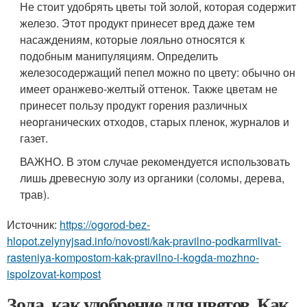
Не стоит удобрять цветы той золой, которая содержит
железо. Этот продукт принесет вред даже тем
насаждениям, которые лояльно относятся к
подобным манипуляциям. Определить
железосодержащий пепел можно по цвету: обычно он
имеет оранжево-желтый оттенок. Также цветам не
принесет пользу продукт горения различных
неорганических отходов, старых пленок, журналов и
газет.
ВАЖНО. В этом случае рекомендуется использовать
лишь древесную золу из органики (соломы, дерева,
трав).
Источник:
https://ogorod-bez-
hlopot.zelynyjsad.info/novosti/kak-pravilno-podkarmlivat-
rasteniya-kompostom-kak-pravilno-i-kogda-mozhno-
ispolzovat-kompost
Зола, как удобрение для цветов. Как