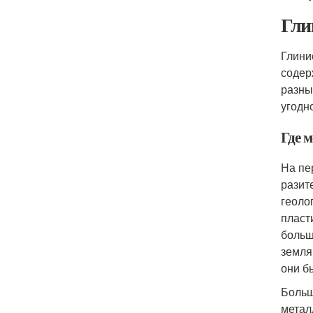
Гли
Глини
содер
разны
угодн
Где 
На пе
разит
геоло
пласт
больш
земля
они б
Больш
метал