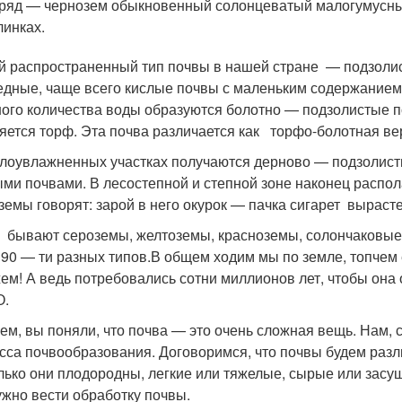
ряд — чернозем обыкновенный солонцеватый малогумусны
линках.
 распространенный тип почвы в нашей стране — подзолисты
едные, чаще всего кислые почвы с маленьким содержанием 
ого количества воды образуются болотно — подзолистые п
яется торф. Эта почва различается как торфо-болотная ве
лоувлажненных участках получаются дерново — подзолисты
ыми почвами. В лесостепной и степной зоне наконец распо
земы говорят: зарой в него окурок — пачка сигарет вырасте
 бывают сероземы, желтоземы, красноземы, солончаковые, 
 90 — ти разных типов.В общем ходим мы по земле, топчем
ем! А ведь потребовались сотни миллионов лет, чтобы она 
О.
ем, вы поняли, что почва — это очень сложная вещь. Нам, с
сса почвообразования. Договоримся, что почвы будем разли
лько они плодородны, легкие или тяжелые, сырые или засу
ужно вести обработку почвы.