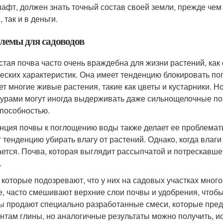
афт, должен знать точный состав своей земли, прежде чем 
 так и в деньги.
лемы для садоводов
стая почва часто очень враждебна для жизни растений, как с
еских характеристик. Она имеет тенденцию блокировать по
ет многие живые растения, такие как цветы и кустарники. 
турами могут иногда выдерживать даже сильнощелочные по
способностью.
нция почвы к поглощению воды также делает ее проблемати
 тенденцию убирать влагу от растений. Однако, когда влаги 
ается. Почва, которая выглядит рассыпчатой и потрескавше
.
 которые подозревают, что у них на садовых участках много
е, часто смешивают верхние слои почвы и удобрения, чтоб
ы продают специально разработанные смеси, которые пре
нтам глины, но аналогичные результаты можно получить, ис