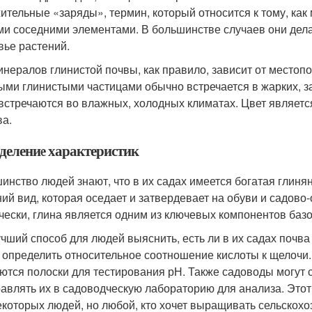
ительные «заряды», термин, который относится к тому, как
ми соседними элементами. В большинстве случаев они дела
вье растений.
инералов глинистой почвы, как правило, зависит от местоп
ыми глинистыми частицами обычно встречается в жарких, з
встречаются во влажных, холодных климатах. Цвет является
ва.
деление характеристик
инство людей знают, что в их садах имеется богатая глиня
ий вид, которая оседает и затвердевает на обуви и садово
чески, глина является одним из ключевых компонентов базо
чший способ для людей выяснить, есть ли в их садах почва 
 определить относительное соотношение кислоты к щелочи.
ются полоски для тестирования рН. Также садоводы могут 
равлять их в садоводческую лабораторию для анализа. Это
екоторых людей, но любой, кто хочет выращивать сельскохо