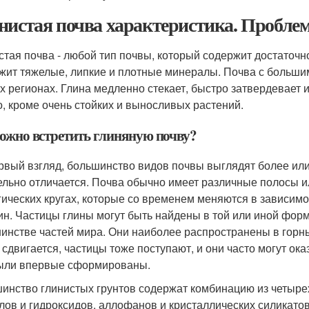
нистая почва характеристика. Пробле
стая почва - любой тип почвы, который содержит достаточн
жит тяжелые, липкие и плотные минералы. Почва с больши
х регионах. Глина медленно стекает, быстро затвердевает 
о, кроме очень стойких и выносливых растений.
можно встретить глиняную почву?
рвый взгляд, большинство видов почвы выглядят более ил
ельно отличается. Почва обычно имеет различные полосы ил
гических кругах, которые со временем меняются в зависимос
ин. Частицы глины могут быть найдены в той или иной форм
инстве частей мира. Они наиболее распространены в горных
 сдвигается, частицы тоже поступают, и они часто могут ока
ыли впервые сформированы.
инство глинистых грунтов содержат комбинацию из четырех
лов и гидроксидов, аллофанов и кристаллических силикатов.