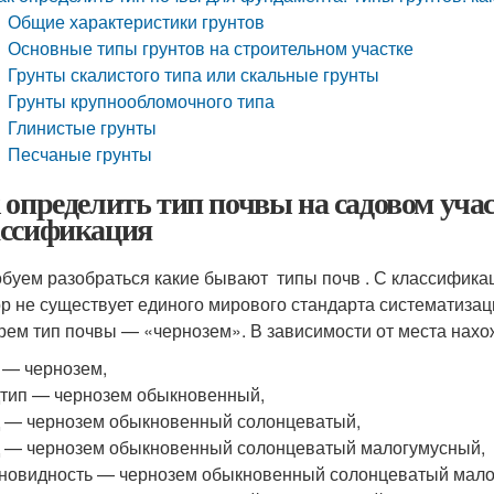
Общие характеристики грунтов
Основные типы грунтов на строительном участке
Грунты скалистого типа или скальные грунты
Грунты крупнообломочного типа
Глинистые грунты
Песчаные грунты
 определить тип почвы на садовом уча
ссификация
буем разобраться какие бывают типы почв . С классификаци
ор не существует единого мирового стандарта систематиза
рем тип почвы — «чернозем». В зависимости от места нахо
 — чернозем,
тип — чернозем обыкновенный,
 — чернозем обыкновенный солонцеватый,
 — чернозем обыкновенный солонцеватый малогумусный,
новидность — чернозем обыкновенный солонцеватый мало