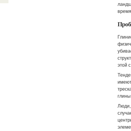
ландш
время,
Проб
Глини
физич
убива
струк
этой 
Тенде
имеют
треск
глины
Люди,
случа
центр
элеме