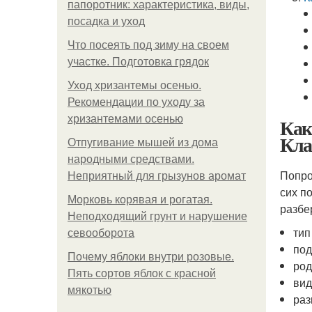
папоротник: характеристика, виды,
посадка и уход
Что посеять под зиму на своем
участке. Подготовка грядок
Уход хризантемы осенью.
Рекомендации по уходу за
хризантемами осенью
Как
Кла
Отпугивание мышей из дома
народными средствами.
Попро
Неприятный для грызунов аромат
сих п
Морковь корявая и рогатая.
разбе
Неподходящий грунт и нарушение
тип
севооборота
под
Почему яблоки внутри розовые.
род
Пять сортов яблок с красной
вид
мякотью
раз