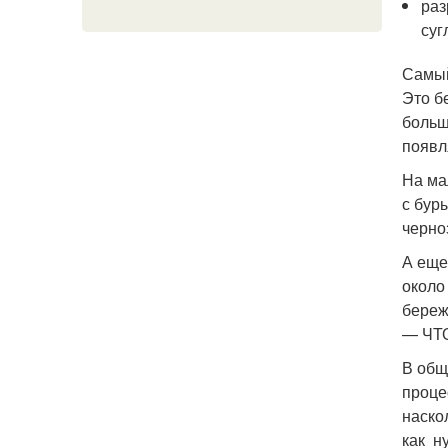
раз
суг
Самый
Это б
больш
появл
На ма
с бур
черно
А еще
около
береж
— ЧТ
В общ
проце
наско
как н