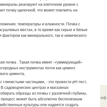
 минералы реагируют на клеточном уровне с
ют почву щелочной, что может повлиять на
оложения, температуры и влажности. Почва с
асушливых местах, в то время как серые и белые
 фактором как минерального, так и химического
ная почва . Такая почва имеет «гуммирующий»
-огородных инструментах почти как цемент.
вого цемента.
с глинистыми частицами, - это провести рН-тест,
 В садоводческих центрах и магазинах
собирать образцы из почвы с различной глубины,
⇨
т процесс может быть абсолютно бесполезным
зяйственные культуры или надеется создать