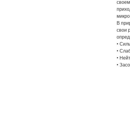
своем
прихо
микро
В при
свои 
опред
• Сил
• Слаб
• Ней
• Зас