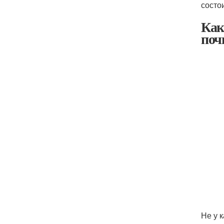
состо
Как
поч
Не у 