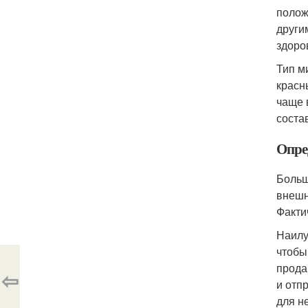
полож
други
здоро
Тип м
красн
чаще 
соста
Опре
Больш
внешн
Факти
Наилу
чтобы
прода
⇦
и отп
для н