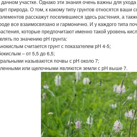
 дачном участке. Однако эти знания очень важны для ухода 
дит природа. О том, к какому типу грунтов относятся ваши 
элементов расскажут поселившиеся здесь растения, а такж
роде все взаимосвязано и гармонично. И у каждого типа поч
растения, которые предпочитают именно такой уровень кисл
елять по значению рН грунта:
ьнокислым считается грунт с показателем рН 4-5;
окислым – от 5,5 до 6,5;
тральными называются почвы с рН около 7;
оленными или щелочными являются земли с рН выше 7.