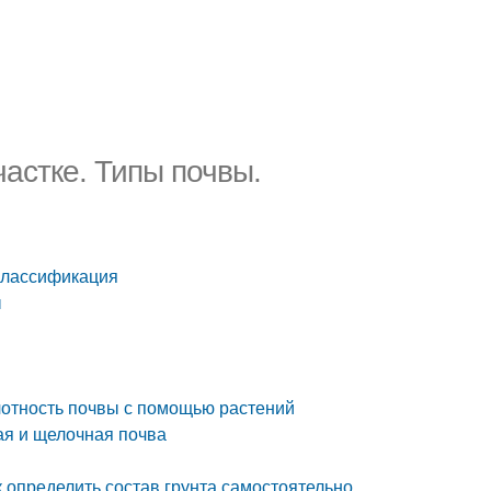
частке. Типы почвы.
 Классификация
ы
слотность почвы с помощью растений
лая и щелочная почва
к определить состав грунта самостоятельно