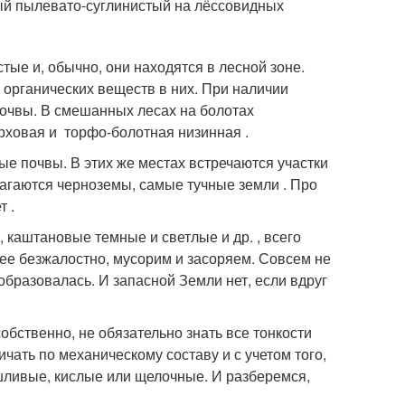
й пылевато-суглинистый на лёссовидных
е и, обычно, они находятся в лесной зоне.
органических веществ в них. При наличии
очвы. В смешанных лесах на болотах
рховая и торфо-болотная низинная .
е почвы. В этих же местах встречаются участки
лагаются черноземы, самые тучные земли . Про
т .
каштановые темные и светлые и др. , всего
 ее безжалостно, мусорим и засоряем. Совсем не
образовалась. И запасной Земли нет, если вдруг
обственно, не обязательно знать все тонкости
чать по механическому составу и с учетом того,
шливые, кислые или щелочные. И разберемся,