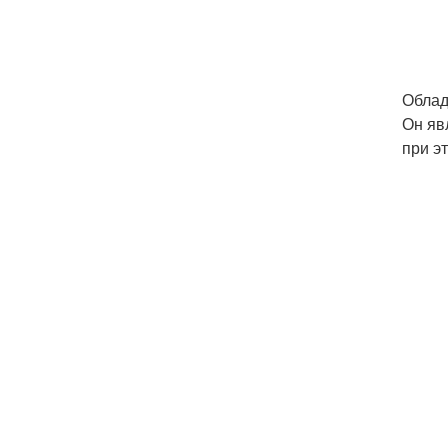
Облад
Он яв
при э