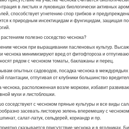
нтрация в листьях и луковицах биологически активных аро
лей, способствует угнетению спор грибков и предупрежден
ится к природным инсектицидам и фунгицидам, защищая пос
огий.
 растениям полезно соседство чеснока?
еним чеснок при выращивании пасленовых культур. Высаж
ки чеснока минимизируют вред от фитофтороза и отпугиваю
носят рядом с чесноком томаты, баклажаны и перец.
зывам опытных садоводов, посадка чеснока в междурядьях
ой плантации, отпугивая от клубники большинство вредител
а чеснока, расположенная возле моркови, избавит развив
вной мухи и листоблошки.
о соседствуют с чесноком пряные культуры и все виды сал
ообразно засевать листовую зелень вперемешку с чесноком, 
шпинат, салат-латук, сельдерей, кориандр и пр.
приятно сказывается присутствие чеснока и в ягодниках. Б