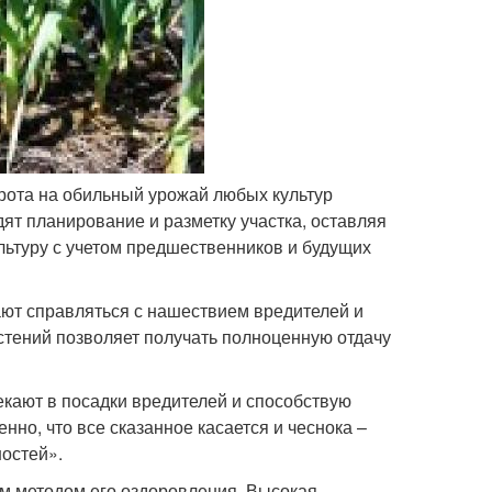
рота на обильный урожай любых культур
ят планирование и разметку участка, оставляя
льтуру с учетом предшественников и будущих
ают справляться с нашествием вредителей и
стений позволяет получать полноценную отдачу
екают в посадки вредителей и способствую
но, что все сказанное касается и чеснока –
остей».
им методом его оздоровления. Высокая