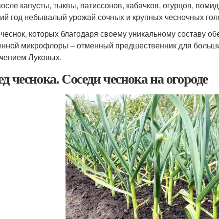
после капусты, тыквы, патиссонов, кабачков, огурцов, поми
ий год небывалый урожай сочных и крупных чесночных гол
 чеснок, которых благодаря своему уникальному составу об
енной микрофлоры – отменный предшественник для большин
чением Луковых.
ед чеснока. Соседи чеснока на огороде