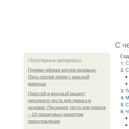
С ч
Сод
Популярные материалы
С
С
Почему яблоки внутри розовые.
Пять сортов яблок с красной
мякотью
Т
Простой и вкусный рецепт
М
песочного теста для пирога в
С
духовке. Песочное тесто для пирога
Ч
– 10 пошаговых рецептов
приготовления