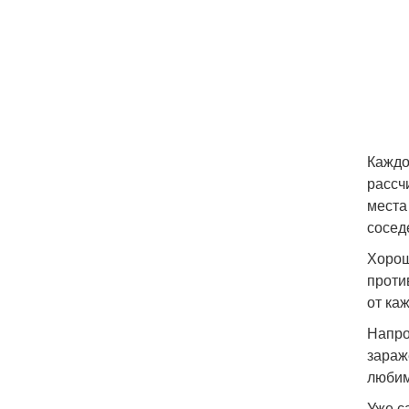
Каждо
рассч
места
сосед
Хорош
проти
от ка
Напро
зараж
любим
Уже с