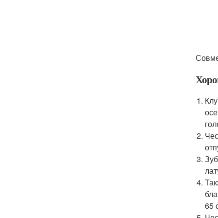
Совме
Хоро
Клу
осе
гол
Чес
отп
Зуб
лат
Так
бла
65 
Чес