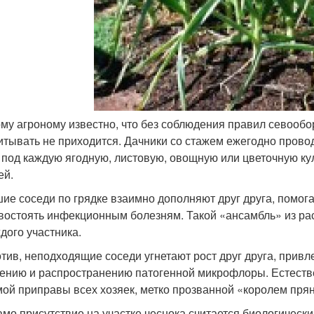
му агроному известно, что без соблюдения правил севообо
итывать не приходится. Дачники со стажем ежегодно провод
 под каждую ягодную, листовую, овощную или цветочную ку
ей.
ие соседи по грядке взаимно дополняют друг друга, помог
востоять инфекционным болезням. Такой «ансамбль» из ра
ждого участника.
тив, неподходящие соседи угнетают рост друг друга, привл
ению и распространению патогенной микрофлоры. Естествен
ой приправы всех хозяек, метко прозванной «королем прян
амо присутствие на участке чеснока считается биологическ