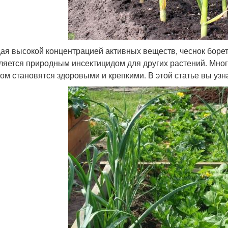
ая высокой концентрацией активных веществ, чеснок борет
ляется природным инсектицидом для других растений. Мног
том становятся здоровыми и крепкими. В этой статье вы узна