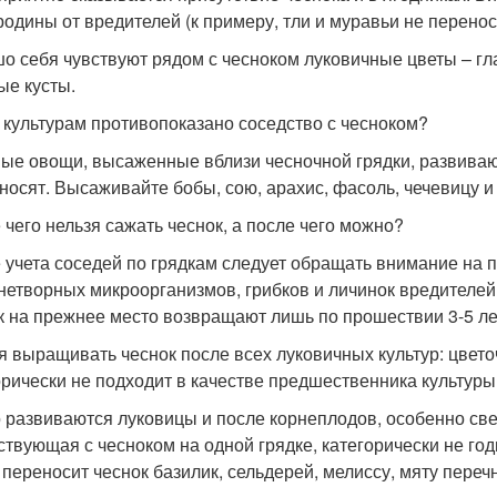
родины от вредителей (к примеру, тли и муравьи не перенося
о себя чувствуют рядом с чесноком луковичные цветы – гл
ые кусты.
 культурам противопоказано соседство с чесноком?
ые овощи, высаженные вблизи чесночной грядки, развивают
носят. Высаживайте бобы, сою, арахис, фасоль, чечевицу и 
 чего нельзя сажать чеснок, а после чего можно?
 учета соседей по грядкам следует обращать внимание на 
нетворных микроорганизмов, грибков и личинок вредителей
к на прежнее место возвращают лишь по прошествии 3-5 ле
я выращивать чеснок после всех луковичных культур: цветоч
орически не подходит в качестве предшественника культуры
 развиваются луковицы и после корнеплодов, особенно све
ствующая с чесноком на одной грядке, категорически не го
 переносит чеснок базилик, сельдерей, мелиссу, мяту перечн