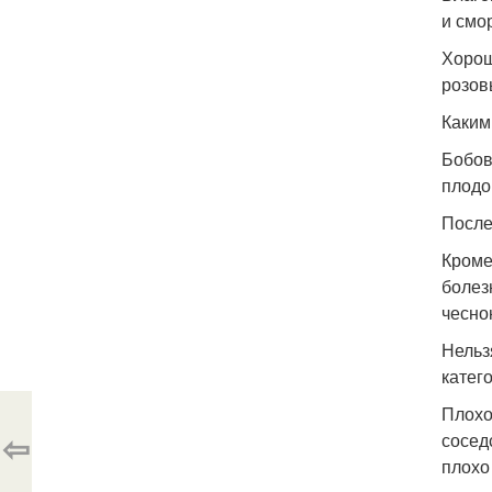
и смо
Хорош
розов
Каким
Бобов
плодо
После
Кроме
болез
чесно
Нельз
катег
Плохо
⇦
сосед
плохо