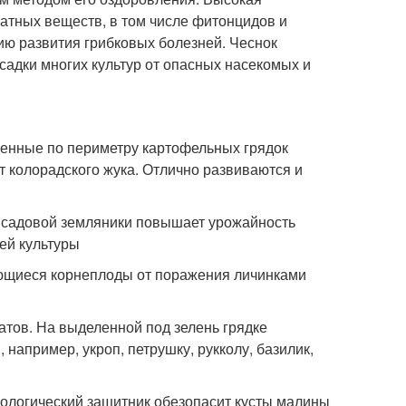
матных веществ, в том числе фитонцидов и
ию развития грибковых болезней. Чеснок
адки многих культур от опасных насекомых и
енные по периметру картофельных грядок
т колорадского жука. Отлично развиваются и
 садовой земляники повышает урожайность
ей культуры
ающиеся корнеплоды от поражения личинками
атов. На выделенной под зелень грядке
например, укроп, петрушку, рукколу, базилик,
иологический защитник обезопасит кусты малины