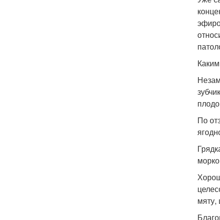
конце
эфиро
относ
патол
Каким
Незам
зубчи
плодо
По от
ягодн
Грядк
морко
Хорош
целес
мяту, 
Благо