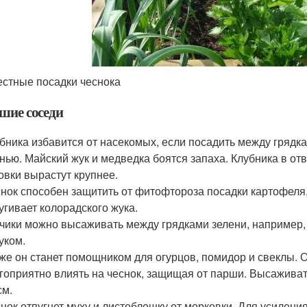
стные посадки чеснока
шие соседи
бника избавится от насекомых, если посадить между грядка
нью. Майский жук и медведка боятся запаха. Клубника в отв
овки вырастут крупнее.
нок способен защитить от фитофтороза посадки картофеля, 
угивает колорадского жука.
чики можно высаживать между грядками зелени, например, 
уком.
же он станет помощником для огурцов, помидор и свеклы. 
гоприятно влиять на чеснок, защищая от парши. Высаживать
см.
нок отпугнет муху и листоблошку от морковки. Для усилен