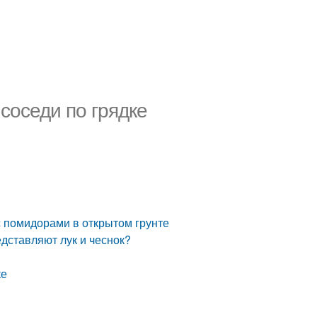
соседи по грядке
с помидорами в открытом грунте
едставляют лук и чеснок?
ке