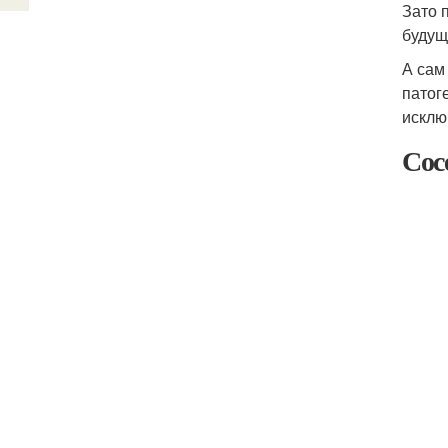
Зато 
будущ
А сам
патог
исклю
Сос