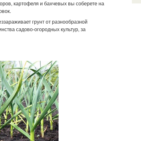
доров, картофеля и бахчевых вы соберете на
овок.
еззараживает грунт от разнообразной
ства садово-огородных культур, за