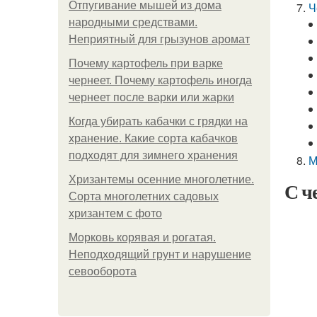
Отпугивание мышей из дома
Ч
народными средствами.
Неприятный для грызунов аромат
Почему картофель при варке
чернеет. Почему картофель иногда
чернеет после варки или жарки
Когда убирать кабачки с грядки на
хранение. Какие сорта кабачков
подходят для зимнего хранения
М
Хризантемы осенние многолетние.
С ч
Сорта многолетних садовых
хризантем с фото
Морковь корявая и рогатая.
Неподходящий грунт и нарушение
севооборота