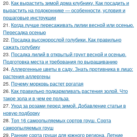
20.
Как вырастить зимой дома клубнику. Как посадить и
вырастить на подоконнике — особенности, условия и
пошаговые инструкции
21.
Когда лучше пересаживать лилии весной или осенью.
Пересадка осенью
22.
Посадка высокорослой голубики. Как правильно
сажать голубику
23.
Посадка лилий в открытый грунт весной и осенью.
Подготовка места и требования по выращиванию
24.
Аллергенные цветы в саду. Знать противника в лицо:
растения-аллергены
25.
Почему морковь растет рогатая
26.
Как правильно подкармливать растения золой. Что
такое зола и в чем ее польза
27.
Уход за розами перед зимой. Добавление статьи в
новую подборку
28.
Топ 16 самоопыляемых сортов груш. Сорта
самоопыляемых груш
29.
Ранние сорта груши для южного региона. Летние