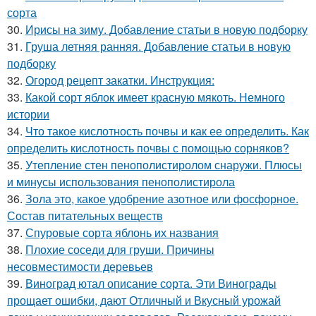
сорта
30.
Ирисы на зиму. Добавление статьи в новую подборку
31.
Груша летняя ранняя. Добавление статьи в новую
подборку
32.
Огород рецепт закатки. Инструкция:
33.
Какой сорт яблок имеет красную мякоть. Немного
истории
34.
Что такое кислотность почвы и как ее определить. Как
определить кислотность почвы с помощью сорняков?
35.
Утепление стен пенополистиролом снаружи. Плюсы
и минусы использования пенополистирола
36.
Зола это, какое удобрение азотное или фосфорное.
Состав питательных веществ
37.
Спуровые сорта яблонь их названия
38.
Плохие соседи для груши. Причины
несовместимости деревьев
39.
Виноград ютал описание сорта. Эти Винограды
прощает ошибки, дают Отличный и Вкусный урожай