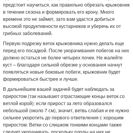
предстоит научиться, как правильно обрезать крыжовник
в течении сезона и формировать его крону. Много
времени это не займет, зато вам удастся добиться
высокой продуктивности кустарников и уберечь их от
грибных заболеваний.
Первую подрезку веток крыжовника нужно делать еще
перед его посадкой. После укорачивания побегов на них
должно остаться не более четырех почек. Не жалейте
куст – благодаря сильной обрезке у основания начнут
появляться новые боковые побеги, крыжовник будет
формироваться быстрее и лучше.
В дальнейшем вашей задачей будет наблюдать за
приростом (так называют отрастающие концы веток со
ветлой корой): если прирост за лето образовался
небольшой (около 7 см), значит, ветвь слабая и ее нужно
сильнее укоротить до первого ответвления с хорошим
приростом. Ветки со слишком тонкими концами также
следует укорачивать, поскольку плоды на них не