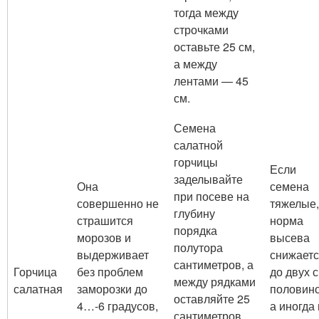
тогда между
строчками
оставьте 25 см,
а между
лентами — 45
см.
Семена
салатной
горчицы
Если
заделывайте
Она
семена
при посеве на
совершенно не
тяжелые,
глубину
страшится
норма
порядка
морозов и
высева
полутора
выдерживает
снижает
сантиметров, а
Горчица
без проблем
до двух с
между рядками
салатная
заморозки до
половино
оставляйте 25
4…-6 градусов,
а иногда 
сантиметров.