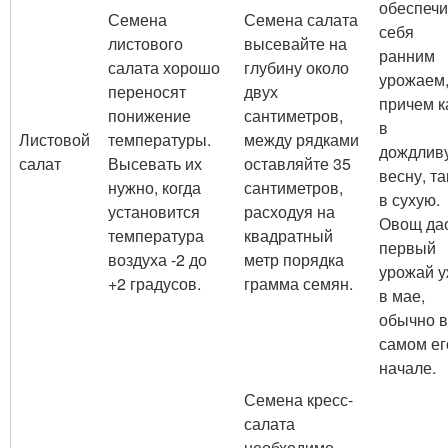
обеспечи
Семена
Семена салата
себя
листового
высевайте на
ранним
салата хорошо
глубину около
урожаем
переносят
двух
причем к
понижение
сантиметров,
в
Листовой
температуры.
между рядками
дождлив
салат
Высевать их
оставляйте 35
весну, та
нужно, когда
сантиметров,
в сухую.
установится
расходуя на
Овощ да
температура
квадратный
первый
воздуха -2 до
метр порядка
урожай 
+2 градусов.
грамма семян.
в мае,
обычно в
самом ег
начале.
Семена кресс-
салата
необходимо