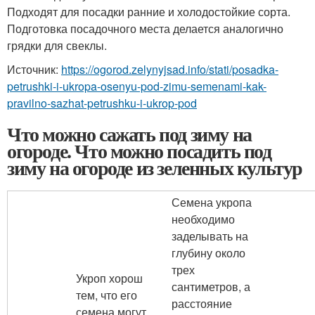
Подходят для посадки ранние и холодостойкие сорта.
Подготовка посадочного места делается аналогично
грядки для свеклы.
Источник:
https://ogorod.zelynyjsad.info/stati/posadka-
petrushki-i-ukropa-osenyu-pod-zimu-semenami-kak-
pravilno-sazhat-petrushku-i-ukrop-pod
Что можно сажать под зиму на
огороде. Что можно посадить под
зиму на огороде из зеленных культур
Семена укропа
необходимо
заделывать на
глубину около
трех
Укроп хорош
сантиметров, а
тем, что его
расстояние
семена могут