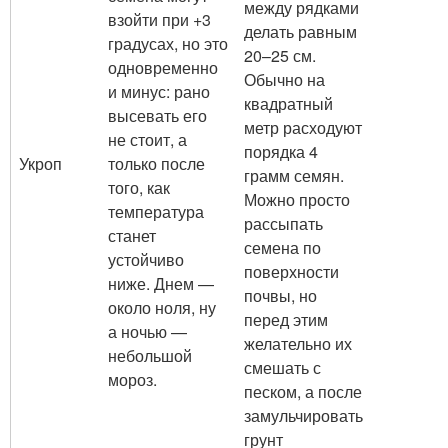
между рядками
взойти при +3
делать равным
градусах, но это
20–25 см.
одновременно
Обычно на
и минус: рано
квадратный
высевать его
метр расходуют
не стоит, а
порядка 4
Укроп
только после
грамм семян.
того, как
Можно просто
температура
рассыпать
станет
семена по
устойчиво
поверхности
ниже. Днем —
почвы, но
около ноля, ну
перед этим
а ночью —
желательно их
небольшой
смешать с
мороз.
песком, а после
замульчировать
грунт