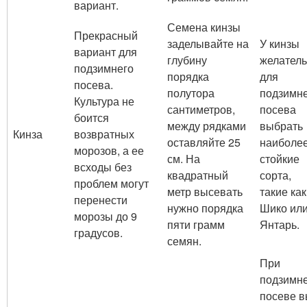
вариант.
Семена кинзы
Прекрасный
заделывайте на
У кинзы
вариант для
глубину
желател
подзимнего
порядка
для
посева.
полутора
подзимн
Культура не
сантиметров,
посева
боится
между рядками
выбрать
Кинза
возвратных
оставляйте 25
наиболе
морозов, а ее
см. На
стойкие
всходы без
квадратный
сорта,
проблем могут
метр высевать
такие как
перенести
нужно порядка
Шико ил
морозы до 9
пяти грамм
Янтарь.
градусов.
семян.
При
подзимн
посеве 