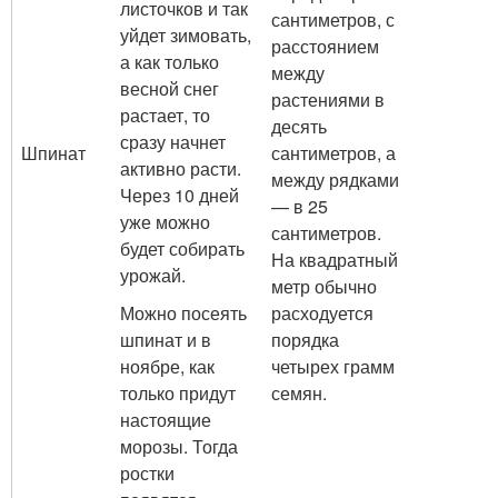
листочков и так
сантиметров, с
уйдет зимовать,
расстоянием
а как только
между
весной снег
растениями в
растает, то
десять
сразу начнет
Шпинат
сантиметров, а
активно расти.
между рядками
Через 10 дней
— в 25
уже можно
сантиметров.
будет собирать
На квадратный
урожай.
метр обычно
Можно посеять
расходуется
шпинат и в
порядка
ноябре, как
четырех грамм
только придут
семян.
настоящие
морозы. Тогда
ростки