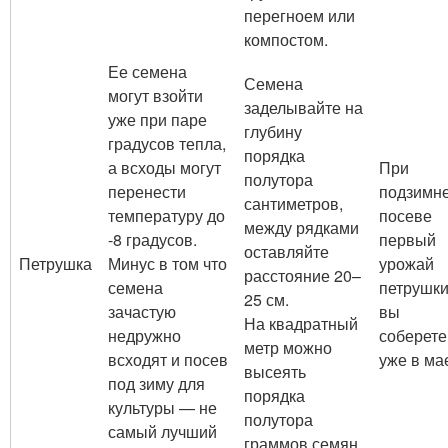
перегноем или
компостом.
Ее семена
Семена
могут взойти
заделывайте на
уже при паре
глубину
градусов тепла,
порядка
а всходы могут
При
полутора
перенести
подзимн
сантиметров,
температуру до
посеве
между рядками
-8 градусов.
первый
оставляйте
Петрушка
Минус в том что
урожай
расстояние 20–
семена
петрушк
25 см.
зачастую
вы
На квадратный
недружно
соберете
метр можно
всходят и посев
уже в ма
высеять
под зиму для
порядка
культуры — не
полутора
самый лучший
граммов семян.