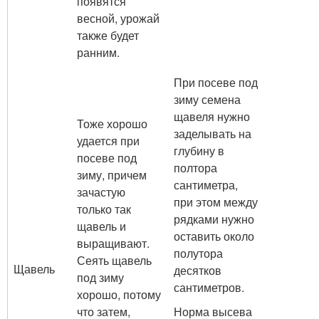
появятся
весной, урожай
также будет
ранним.
При посеве под
зиму семена
щавеля нужно
Тоже хорошо
заделывать на
удается при
глубину в
посеве под
полтора
зиму, причем
сантиметра,
зачастую
при этом между
только так
рядками нужно
щавель и
оставить около
выращивают.
полутора
Сеять щавель
Щавель
десятков
под зиму
сантиметров.
хорошо, потому
что затем,
Норма высева