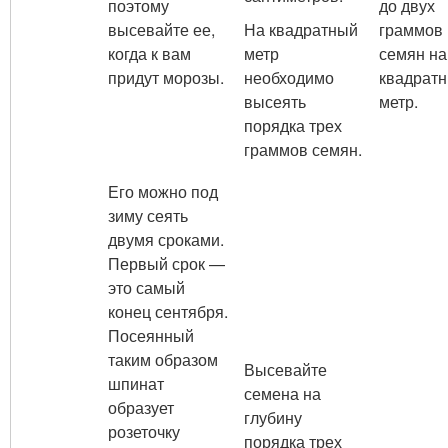
поэтому
до двух
высевайте ее,
На квадратный
граммов
когда к вам
метр
семян на
придут морозы.
необходимо
квадрат
высеять
метр.
порядка трех
граммов семян.
Его можно под
зиму сеять
двумя сроками.
Первый срок —
это самый
конец сентября.
Посеянный
таким образом
Высевайте
шпинат
семена на
образует
глубину
розеточку
порядка трех