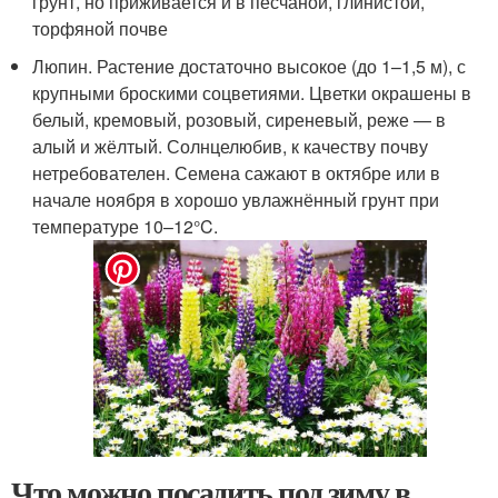
грунт, но приживается и в песчаной, глинистой,
торфяной почве
Люпин. Растение достаточно высокое (до 1–1,5 м), с
крупными броскими соцветиями. Цветки окрашены в
белый, кремовый, розовый, сиреневый, реже — в
алый и жёлтый. Солнцелюбив, к качеству почву
нетребователен. Семена сажают в октябре или в
начале ноября в хорошо увлажнённый грунт при
температуре 10–12°C.
Что можно посадить под зиму в