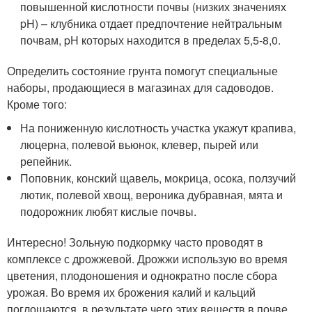
повышенной кислотности почвы (низких значениях
pH) – клубника отдает предпочтение нейтральным
почвам, pH которых находится в пределах 5,5-8,0.
Определить состояние грунта помогут специальные
наборы, продающиеся в магазинах для садоводов.
Кроме того:
На пониженную кислотность участка укажут крапива,
люцерна, полевой вьюнок, клевер, пырей или
репейник.
Поповник, конский щавель, мокрица, осока, ползучий
лютик, полевой хвощ, вероника дубравная, мята и
подорожник любят кислые почвы.
Интересно! Зольную подкормку часто проводят в
комплексе с дрожжевой. Дрожжи использую во время
цветения, плодоношения и однократно после сбора
урожая. Во время их брожения калий и кальций
поглощаются, в результате чего этих веществ в почве