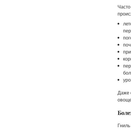
Часто
проис
лет
пер
пог
поч
при
кор
пер
бол
уро
Даже 
овоще
Боле
Гниль