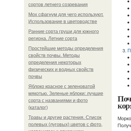
сортов летнего созревания
Мох сфагнум для чего используют.
Использование в цветоводстве
Ранние сорта груши для южного
региона. Летние сорта
Простейшие методы определения
П
свойств почвы. Методы
определения некоторых
физических и водных свойств
почвы
Яблоко красное с зеленоватой
мякотью. Зеленые яблоки: лучшие
Поч
сорта с названиями и фото
кор
(каталог)
Травы и другие растения. Список
Морко
полевых (луговых) цветов с фото,
Получ