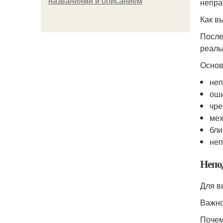
названиями и описанием
непра
Как в
После
реаль
Основ
неп
оши
чре
мех
бли
неп
Непо
Для в
Важно
Почем