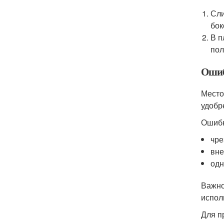
Сли
бок
В п
пол
Ошиб
Место
удобр
Ошибк
чре
вне
одн
Важно
испол
Для п