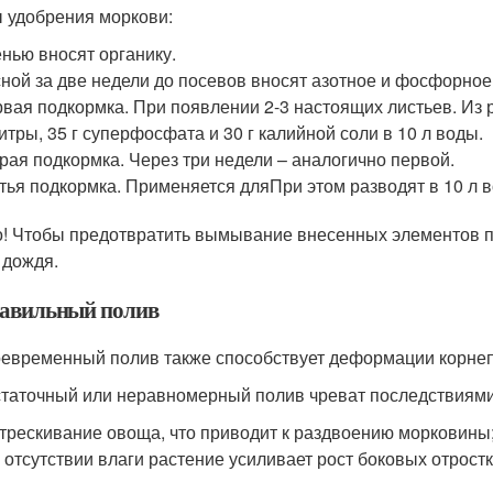
 удобрения моркови:
нью вносят органику.
ной за две недели до посевов вносят азотное и фосфорное
вая подкормка. При появлении 2-3 настоящих листьев. Из р
итры, 35 г суперфосфата и 30 г калийной соли в 10 л воды.
рая подкормка. Через три недели – аналогично первой.
тья подкормка. Применяется дляПри этом разводят в 10 л в
! Чтобы предотвратить вымывание внесенных элементов пи
 дождя.
авильный полив
евременный полив также способствует деформации корне
таточный или неравномерный полив чреват последствиями
трескивание овоща, что приводит к раздвоению морковины
 отсутствии влаги растение усиливает рост боковых отростк