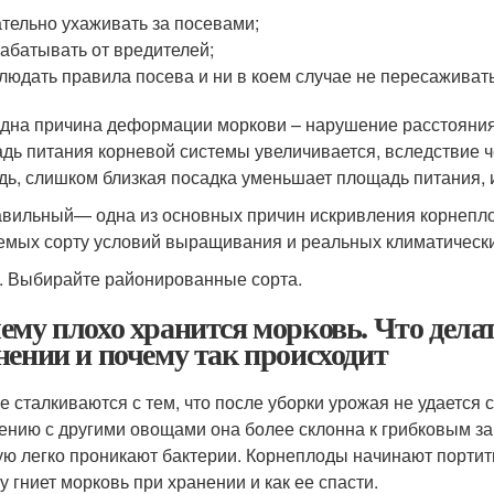
тельно ухаживать за посевами;
абатывать от вредителей;
людать правила посева и ни в коем случае не пересаживат
дна причина деформации моркови – нарушение расстояния
дь питания корневой системы увеличивается, вследствие ч
дь, слишком близкая посадка уменьшает площадь питания, 
вильный— одна из основных причин искривления корнепло
емых сорту условий выращивания и реальных климатически
. Выбирайте районированные сорта.
ему плохо хранится морковь. Что делат
нении и почему так происходит
е сталкиваются с тем, что после уборки урожая не удается 
ению с другими овощами она более склонна к грибковым за
ую легко проникают бактерии. Корнеплоды начинают портит
у гниет морковь при хранении и как ее спасти.