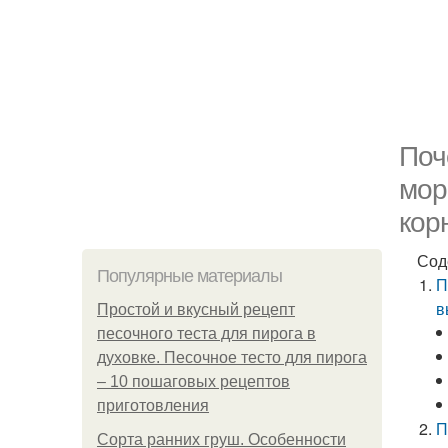
Поч
мор
кор
Сод
Популярные материалы
П
в
Простой и вкусный рецепт
песочного теста для пирога в
духовке. Песочное тесто для пирога
– 10 пошаговых рецептов
приготовления
П
Сорта ранних груш. Особенности