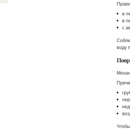
Прави
в п
в п
с а
Соблю
воду 
Повр
Механ
Причи
гру
пер
нед
воз
Чтобы