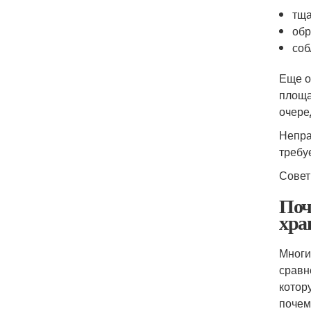
тща
обр
соб
Еще о
площа
очере
Непра
требу
Совет
Поч
хра
Многи
сравн
котор
почем