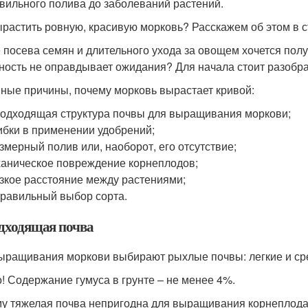
вильного полива до заболеваний растений.
ырастить ровную, красивую морковь? Расскажем об этом в с
 посева семян и длительного ухода за овощем хочется полу
ность не оправдывает ожидания? Для начала стоит разобрат
ные причины, почему морковь вырастает кривой:
одходящая структура почвы для выращивания моркови;
бки в применении удобрений;
змерный полив или, наоборот, его отсутствие;
аническое повреждение корнеплодов;
зкое расстояние между растениями;
равильный выбор сорта.
дходящая почва
ыращивания моркови выбирают рыхлые почвы: легкие и сре
! Содержание гумуса в грунте – не менее 4%.
у тяжелая почва непригодна для выращивания корнеплода