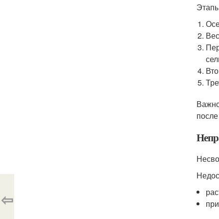
Этапы
Осе
Вес
Пер
сел
Вто
Тре
Важно
после
Непр
Несво
Недос
рас
⇦
при