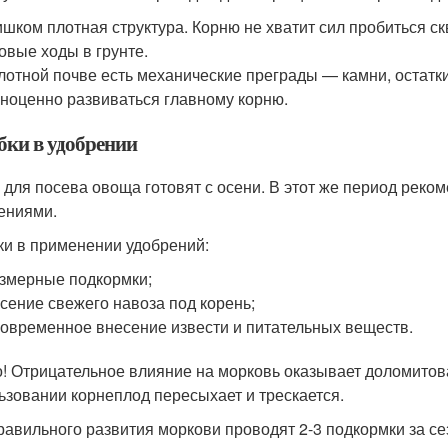
шком плотная структура. Корню не хватит сил пробиться скв
овые ходы в грунте.
лотной почве есть механические преграды — камни, остатки
ноценно развиваться главному корню.
ки в удобрении
 для посева овоща готовят с осени. В этот же период реко
ениями.
и в применении удобрений:
змерные подкормки;
сение свежего навоза под корень;
овременное внесение извести и питательных веществ.
! Отрицательное влияние на морковь оказывает доломитова
ьзовании корнеплод пересыхает и трескается.
равильного развития моркови проводят 2-3 подкормки за се