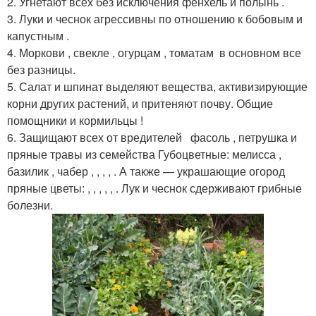
2. Угнетают всех без исключения фенхель и полынь .
3. Луки и чеснок агрессивны по отношению к бобовым и
капустным .
4. Моркови , свекле , огурцам , томатам в основном все
без разницы.
5. Салат и шпинат выделяют вещества, активизирующие
корни других растений, и притеняют почву. Общие
помощники и кормильцы !
6. Защищают всех от вредителей фасоль , петрушка и
пряные травы из семейства Губоцветные: мелисса ,
базилик , чабер , , , , . А также — украшающие огород
пряные цветы: , , , , , . Лук и чеснок сдерживают грибные
болезни.