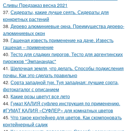
Сливы Предзаказ весна 2021
37.
Сидераты, какие лучше сеять. Сидераты для
конкретных растений
38.
Дерево алюминиевые окна. Преимущества дерево-
алюминиевых окон
39.
Гашеная известь применение на даче. Известь
гашеная – применение
40.
Тесто для сладких пирогов. Тесто для аргентинских
пирожков "Эмпанандас"
41.
Щелочная земля, что делать. Способы подкисления
почвы. Как это сделать правильно
42.
Сорта западной туи. Туя западная: лучшие сорта,
фотокаталог с описанием
43.
Какие розы цветут все лето
44.
Гумат КАЛИЯ суфлер инструкция по применению.
#ГУМАТ КАЛИЯ «СУФЛЕР» для комнатных цветов
45.
Что такое контейнер для цветов. Как скомпоновать
контейнерный садик