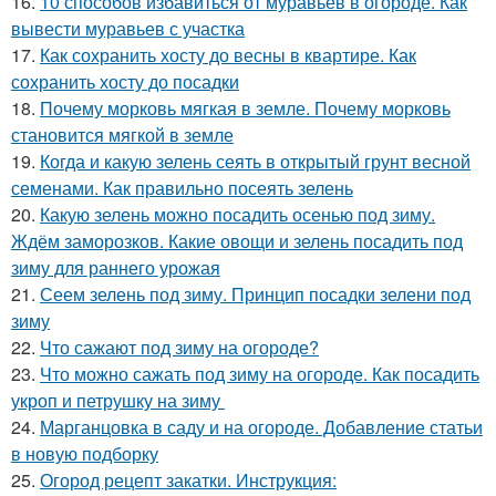
16.
10 способов избавиться от муравьев в огороде. Как
вывести муравьев с участка
17.
Как сохранить хосту до весны в квартире. Как
сохранить хосту до посадки
18.
Почему морковь мягкая в земле. Почему морковь
становится мягкой в земле
19.
Когда и какую зелень сеять в открытый грунт весной
семенами. Как правильно посеять зелень
20.
Какую зелень можно посадить осенью под зиму.
Ждём заморозков. Какие овощи и зелень посадить под
зиму для раннего урожая
21.
Сеем зелень под зиму. Принцип посадки зелени под
зиму
22.
Что сажают под зиму на огороде?
23.
Что можно сажать под зиму на огороде. Как посадить
укроп и петрушку на зиму
24.
Марганцовка в саду и на огороде. Добавление статьи
в новую подборку
25.
Огород рецепт закатки. Инструкция: