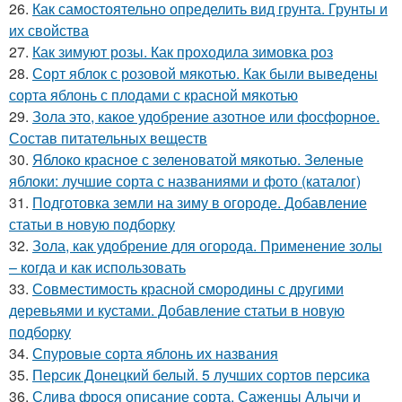
26.
Как самостоятельно определить вид грунта. Грунты и
их свойства
27.
Как зимуют розы. Как проходила зимовка роз
28.
Сорт яблок с розовой мякотью. Как были выведены
сорта яблонь с плодами с красной мякотью
29.
Зола это, какое удобрение азотное или фосфорное.
Состав питательных веществ
30.
Яблоко красное с зеленоватой мякотью. Зеленые
яблоки: лучшие сорта с названиями и фото (каталог)
31.
Подготовка земли на зиму в огороде. Добавление
статьи в новую подборку
32.
Зола, как удобрение для огорода. Применение золы
– когда и как использовать
33.
Совместимость красной смородины с другими
деревьями и кустами. Добавление статьи в новую
подборку
34.
Спуровые сорта яблонь их названия
35.
Персик Донецкий белый. 5 лучших сортов персика
36.
Слива фрося описание сорта. Саженцы Алычи и