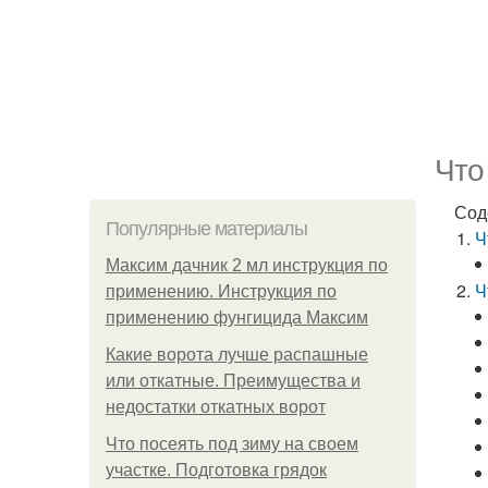
Что
Сод
Популярные материалы
Ч
Максим дачник 2 мл инструкция по
Ч
применению. Инструкция по
применению фунгицида Максим
Какие ворота лучше распашные
или откатные. Преимущества и
недостатки откатных ворот
Что посеять под зиму на своем
участке. Подготовка грядок