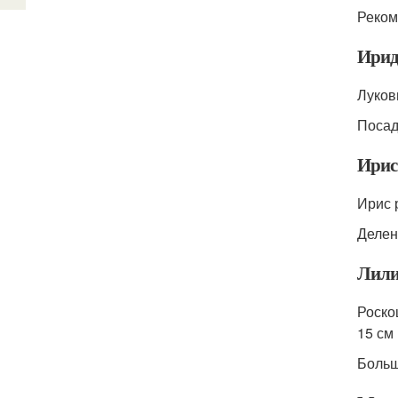
Реком
Ирид
Луков
Посад
Ирис
Ирис 
Делен
Лил
Роско
15 см
Больш