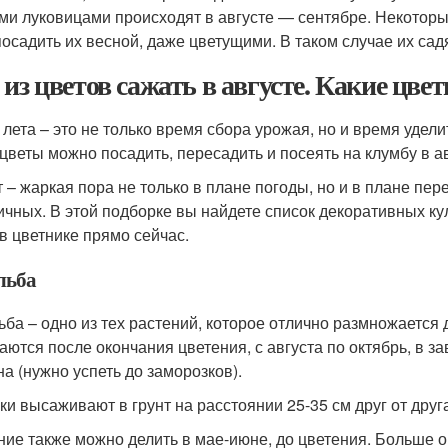
ми луковицами происходят в августе — сентябре. Некотор
посадить их весной, даже цветущими. В таком случае их са
 из цветов сажать в августе. Какие цвет
 лета – это не только время сбора урожая, но и время удел
 цветы можно посадить, пересадить и посеять на клумбу в ав
т – жаркая пора не только в плане погоды, но и в плане пер
ичных. В этой подборке вы найдете список декоративных ку
 в цветнике прямо сейчас.
льба
ьба – одно из тех растений, которое отлично размножаетс
аются после окончания цветения, с августа по октябрь, в з
на (нужно успеть до заморозков).
ки высаживают в грунт на расстоянии 25-35 см друг от друг
ние также можно делить в мае-июне, до цветения. Больше 