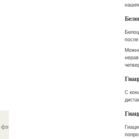
нашем
Бело
Белоц
после
Можно
нерав
четве
Гиац
С кон
диста
Гиац
⇦
Гиаци
попро