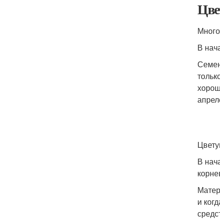
Цве
Много
В нач
Семен
тольк
хорош
апрел
Цвету
В нач
корне
Матер
и ког
средс