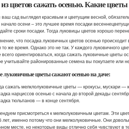
 из цветов сажать осенью. Какие цветы
 ваш сад выглядел красивым и цветущим весной, обязатель
и начало осени – это лучшее время посадки весеннецветущи
дайте сроки посадки. Тогда луковицы цветов хорошо перене
мнение, что посадка луковичных цветов осенью происходит
и то же время. Однако это не так. У каждого луковичного цв
 всего ориентироваться, когда сажать луковичные цветы ос
е учитывайте районированные семена вы покупаете или не
е луковичные цветы сажают осенью на даче:
да сажать мелклолуковичные цветы — крокусы, мускари — к
адка нарциссов осенью с начала до второй декады сентябр
адка тюльпанов — в конце сентября.
ендуем присмотреться к мелколуковичным цветам. Эти цве
 6 лет, именно потому что они мелколуковичные. Они доволь
чном месте, но некоторые виды отлично себя чувствуют в т