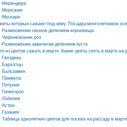
Мерендера
Морозник
Мускари
веты которые сажают под зиму. Посадка многолетников ос
Размножение пионов делением корневища
Черенкование роз
Размножение аквилегии делением куста
то из цветов сажать в марте. Какие цветы сеять в марте на 
Гвоздика
Бархатцы
Бальзамин
Примула
Петуния
Гелиотроп
Лобелия
Астра
Газания
Таблица однолетних цветов для посева на рассаду в март