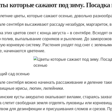
ты которые сажают под зиму. Посадка
летние цветы, которые сажают осенью, довольно разнообр
але сентября высаживают рассаду незабудок, маргариток, в
а этих цветов сеют с конца августа – в сентябре. Всходят 
о полив, выпалывание сорняков и рыхление. До заморозков 
ую корневую систему. Растения уходят под снег с зеленым
е, начинаются цветение.
щий сад осенью
але сентября можно начинать рассаживание и деление таких
вищные ирисы, люпин, лилейники.
инские кусты аккуратно окапывают вилами, стараясь захва
да слетит свободная земля отделять луковицы или корневищ
твом для дезинфекции и присушивания сломов и срезов. П