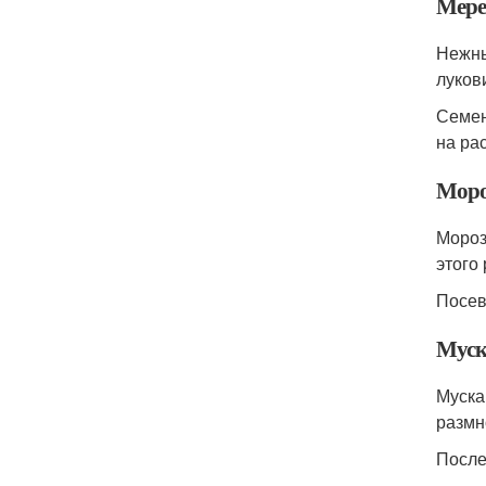
Мере
Нежны
луков
Семен
на рас
Моро
Мороз
этого
Посев
Муск
Муска
размн
После