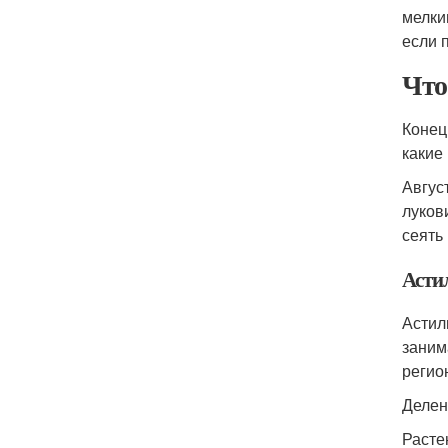
мелки
если 
Что
Конец
какие
Авгус
луков
сеять
Асти
Астил
заним
регио
Делен
Расте