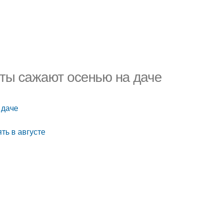
еты сажают осенью на даче
 даче
ять в августе