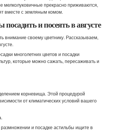
ые мелколуковичные прекрасно приживаются,
дят вместе с земляным комом.
ы посадить и посеять в августе
ить внимание своему цветнику. Рассказываем,
густе.
есадки многолетних цветов и посадки
льтур, которые можно сажать, пересаживать и
я делением корневища. Этой процедурой
ависимости от климатических условий вашего
а.
о размножении и посадке астильбы ищите в