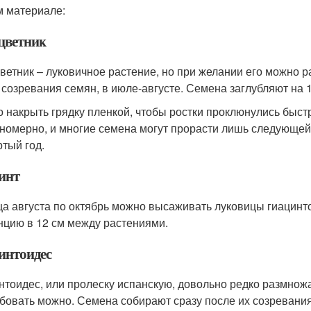
 материале:
цветник
ветник – луковичное растение, но при желании его можно 
 созревания семян, в июле-августе. Семена заглубляют на 1
 накрыть грядку пленкой, чтобы ростки проклюнулись быст
номерно, и многие семена могут прорасти лишь следующей в
ртый год.
инт
ца августа по октябрь можно высаживать луковицы гиацинто
нцию в 12 см между растениями.
интоидес
нтоидес, или пролеску испанскую, довольно редко размнож
бовать можно. Семена собирают сразу после их созревания 