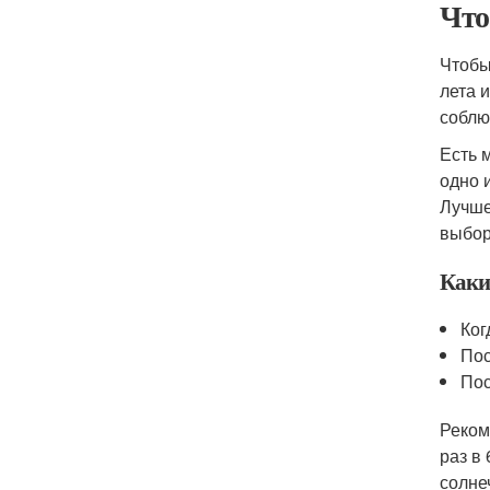
Что
Чтобы
лета 
соблю
Есть 
одно 
Лучше
выбор
Каки
Ког
Пос
Пос
Реком
раз в
солне