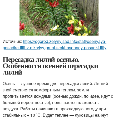
Источник:
https://ogorod.zelynyjsad.info/stati/osenyaya-
posadka-lilii-v-otkrytyy-grunt-sroki-osenney-posadki-liliy
Пересадка лилий осенью.
Особенности осенней пересадки
лилий
Осень — лучшее время для пересадки лилий. Летний
зной сменяется комфортным теплом, земля
пропитывается дождями (осенью дожди, по идее, идут с
большей вероятностью), повышается влажность
воздуха. Работы начинают в прохладную погоду при
стабильных + 10 ˚C. Будет теплее — луковицы начнут