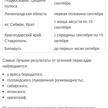
Подмосковье, средняя
сентябрь
полоса
Ленинградская область
первая половина сентября
с конца августа по 10
юг Сибири, Урал
сентября
Краснодарский край,
с середины сентября по 15
Ставрополь
октября
Беларусь
до первых чисел октября
Самые лучшие результаты от осенней пересадки
наблюдаются:
у ириса бородатого;
голландского (луковичная разновидность);
сибирского;
японского;
хризограф.
Не подходит осенняя посадка для болотного ириса –