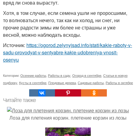
вряд ли снова вырастут.
Хотя, в том случае, если семена ушли не проросшими,
то волноваться нечего, так как ни холод, ни снег, ни
прочие радости зимы им более не страшны и уже
весной, можно наблюдать всходы.
Источник:
https://ogorod.zelynyjsad.info/stati/kakie-raboty-v-
sadu-provodyat-v-sentyabre-kakie-udobreniya-vnosit-
osenyu
Категории:
Осенние работы
,
Работы в саду
,
Огород в сентябре
,
Статьи в новую
подборку
,
Кусты в сентябре
,
Плодовые дерева
,
Садовые работы
,
Работы в октябре
Читайте также
Лоза для плетения корзин. плетение корзин из лозы