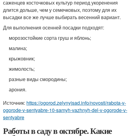
саженцев косточковых культур период укоренения
длится дольше, чем у семечковых, поэтому для их
высадки все же лучше выбирать весенний вариант.
Для выполнения осенней посадки подходят:
морозостойкие сорта груш и яблонь;
малина;
крыжовник;
жимолость;
разные виды смородины;
арония.
Источник:
https://ogorod.zelynyjsad.info/novosti/rabota-v-
ogorode-v-sentyabre-10-samyh-vazhnyh-del-v-ogorode-v-
sentyabre
Работы в саду в октябре. Какие