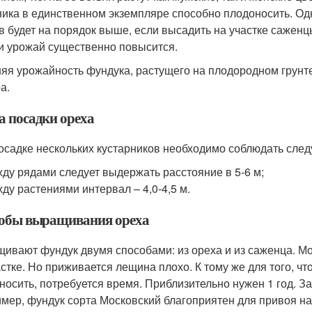
ика в единственном экземпляре способно плодоносить. Одна
в будет на порядок выше, если высадить на участке сажен
 и урожай существенно повысится.
яя урожайность фундука, растущего на плодородном грунте
ра.
а посадки ореха
осадке нескольких кустарников необходимо соблюдать сле
ду рядами следует выдержать расстояние в 5-6 м;
ду растениями интервал – 4,0-4,5 м.
обы выращивания ореха
ивают фундук двумя способами: из ореха и из саженца. Мож
астке. Но приживается лещина плохо. К тому же для того, чт
носить, потребуется время. Приблизительно нужен 1 год. З
мер, фундук сорта Московский благоприятен для привоя на