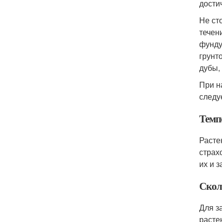
дости
Не ст
течен
фунду
грунт
дубы,
При н
следу
Темп
Расте
страх
их и 
Скол
Для з
растен