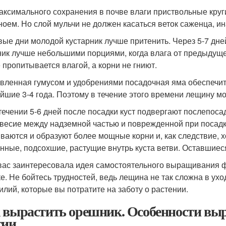
аксимального сохранения в почве влаги приствольные круг
ноем. Но слой мульчи не должен касаться веток саженца, ин
вые дни молодой кустарник лучше притенить. Через 5-7 дн
ик лучше небольшими порциями, когда влага от предыдущег
 пропитывается влагой, а корни не гниют.
вленная гумусом и удобрениями посадочная яма обеспечи
йшие 3-4 года. Поэтому в течение этого времени лещину м
течении 5-6 дней после посадки куст подвергают послепоса
весие между надземной частью и поврежденной при посад
ваются и образуют более мощные корни и, как следствие,
нные, подсохшие, растущие внутрь куста ветви. Оставшиеся
вас заинтересовала идея самостоятельного выращивания ф
ке. Не бойтесь трудностей, ведь лещина не так сложна в ухо
силий, которые вы потратите на заботу о растении.
 вырастить орешник. Особенности вы
сии