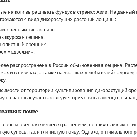
ые начали выращивать фундук в странах Азии. На данный мо
тречаются 4 вида дикорастущих растений лещины:
кновенный тип лещины.
ьчжурская лещина.
нолистный орешник.
ех медвежий».
лее распространена в России обыкновенная лещина. Растет 
рках и в низинах, а также на участках у любителей садово
жу.
исимости от территории культивирования дикорастущий оре
му на частных участках следует применять саженцы, выращ
ования к почве
а обыкновенная является растением, неприхотливым к тип
егкую супесь, так и глинистую почву. Однако, оптимального 