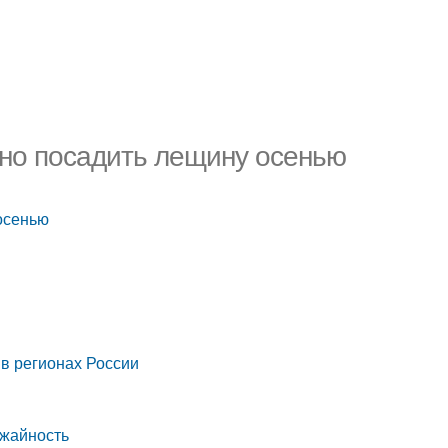
ьно посадить лещину осенью
осенью
в регионах России
ожайность