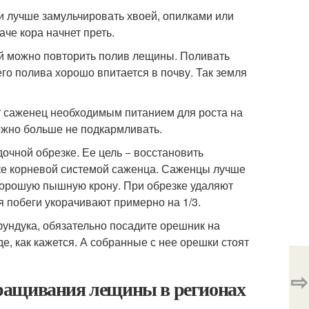
и лучше замульчировать хвоей, опилками или
аче кора начнет преть.
ей можно повторить полив лещины. Поливать
о полива хорошо впитается в почву. Так земля
т саженец необходимым питанием для роста на
ожно больше не подкармливать.
дочной обрезке. Ее цель − восстановить
ке корневой системой саженца. Саженцы лучше
 хорошую пышную крону. При обрезке удаляют
 побеги укорачивают примерно на 1/3.
ундука, обязательно посадите орешник на
де, как кажется. А собранные с нее орешки стоят
⇨
ращивания лещины в регионах