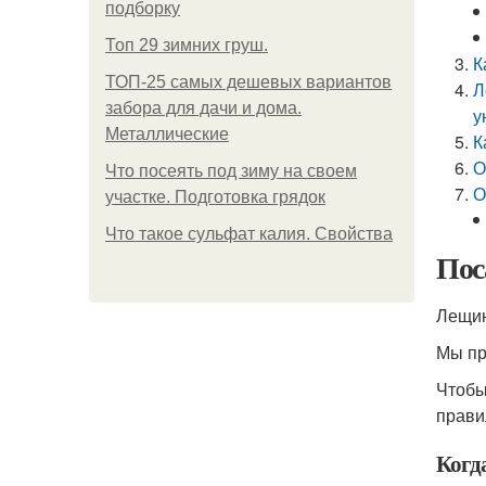
подборку
Топ 29 зимних груш.
К
ТОП-25 самых дешевых вариантов
Л
забора для дачи и дома.
у
Металлические
К
О
Что посеять под зиму на своем
О
участке. Подготовка грядок
Что такое сульфат калия. Свойства
Пос
Лещин
Мы пр
Чтобы
прави
Когд