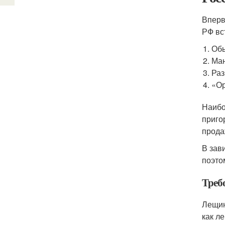
Вперв
РФ вс
Обы
Ман
Раз
«Ор
Наибо
приго
прода
В зав
поэто
Треб
Лещин
как л