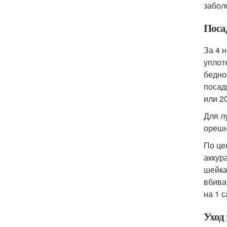
забол
Поса
За 4 
уплот
бедно
посад
или 2
Для л
орешн
По це
аккур
шейка
вбива
на 1 
Уход