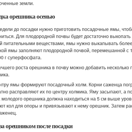
оченные земли.
дка орешника осенью
недели до посадки нужно приготовить посадочные ямы, чтоб
ниться. Для плодородной почвы будет достаточно выкопать 
й питательными веществами, ямы нужно выкапывать более 
кой ямы заполняют плодородной почвой, перемешанной с 15
00 г суперфосфата.
учшего роста орешника в почву можно добавить несколько п
ика.
нтру ямы формируют посадочный холм. Корни саженца погр
атно расправляют их по центру холмика. Яму засыпают, а 
 молодого орешника должна находиться на 5 см выше уров
ют кол для опоры и привязывают к нему орешник. Затем ра
саженец.
 за орешником после посадки