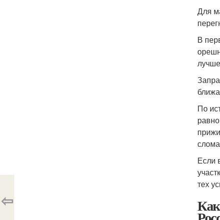
Для м
перег
В пер
орешн
лучше
Запра
ближа
По ис
равно
прижи
слома
Если 
участ
тех у
⇦
Как
Рос