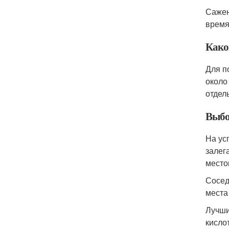
Сажен
время
Како
Для п
около
отдел
Выбо
На ус
залег
место
Сосед
места
Лучши
кисло