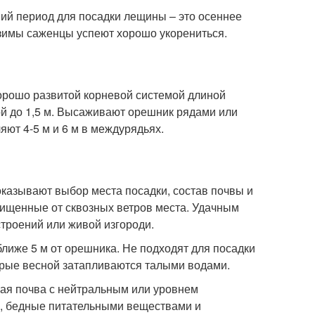
ий период для посадки лещины – это осеннее
 зимы саженцы успеют хорошо укорениться.
орошо развитой корневой системой длиной
ной до 1,5 м. Высаживают орешник рядами или
ют 4-5 м и 6 м в междурядьях.
азывают выбор места посадки, состав почвы и
щищенные от сквозных ветров места. Удачным
строений или живой изгороди.
лиже 5 м от орешника. Не подходят для посадки
торые весной затапливаются талыми водами.
лая почва с нейтральным или уровнем
е, бедные питательными веществами и