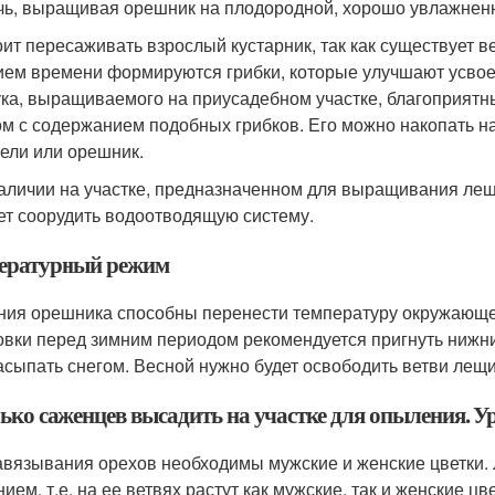
чь, выращивая орешник на плодородной, хорошо увлажнен
оит пересаживать взрослый кустарник, так как существует ве
ием времени формируются грибки, которые улучшают усвое
ка, выращиваемого на приусадебном участке, благоприятн
ом с содержанием подобных грибков. Его можно накопать на
 ели или орешник.
аличии на участке, предназначенном для выращивания лещ
ет соорудить водоотводящую систему.
ературный режим
ния орешника способны перенести температуру окружающей 
овки перед зимним периодом рекомендуется пригнуть нижние
засыпать снегом. Весной нужно будет освободить ветви лещ
ько саженцев высадить на участке для опыления. У
авязывания орехов необходимы мужские и женские цветки
ием, т.е. на ее ветвях растут как мужские, так и женские цв