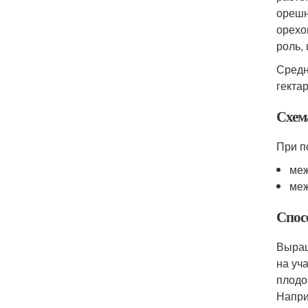
орешн
орехо
роль,
Средн
гекта
Схем
При п
меж
меж
Спос
Выращ
на уч
плодо
Напри