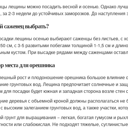
цы лещины можно посадить весной и осенью. Однако лучш
, за 2-3 недели до устойчивых заморозков. До наступления
й саженец выбрать?
осадки лещины осенью выбирают саженцы без листьев, с х
 50 см, с 3-5 развитыми побегами толщиной 1-1,5 см и дли
ьным кустом. При высадке рядами между саженцами оставля
р места для орешника
пешный рост и плодоношение орешника большое влияние ок
ание грунтовых вод. Лещина предпочитает солнечные и за
м для посадки будет южная и западная сторона возле стен 
ние деревья с объемной кроной должны располагаться не б
 с высоким залеганием грунтовых вод, а также участки, ко
й грунт для выращивания − легкая, богатая гумусом и рых
тности или слабокислая. Не подходят тяжелые, суглинисты