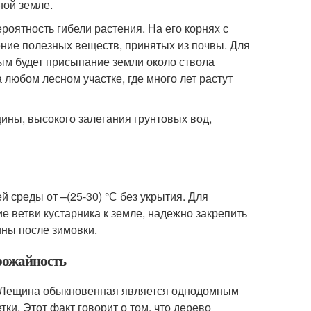
ной земле.
роятность гибели растения. На его корнях с
ние полезных веществ, принятых из почвы. Для
ым будет присыпание земли около ствола
 любом лесном участке, где много лет растут
ины, высокого залегания грунтовых вод,
среды от –(25-30) °С без укрытия. Для
 ветви кустарника к земле, надежно закрепить
ины после зимовки.
рожайность
. Лещина обыкновенная является однодомным
етки. Этот факт говорит о том, что дерево