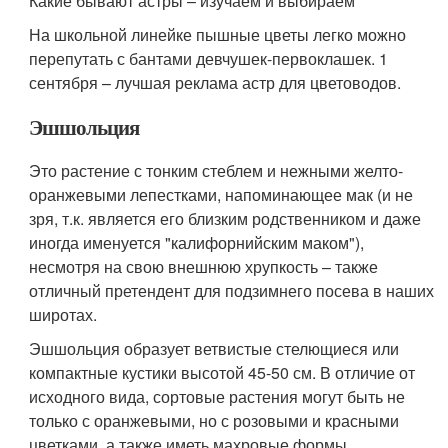
Какие бывают астры – изучаем и выбираем
На школьной линейке пышные цветы легко можно
перепутать с бантами девчушек-первоклашек. 1
сентября – лучшая реклама астр для цветоводов.
Эшшольция
Это растение с тонким стеблем и нежными желто-
оранжевыми лепестками, напоминающее мак (и не
зря, т.к. является его близким родственником и даже
иногда именуется "калифорнийским маком"),
несмотря на свою внешнюю хрупкость – также
отличный претендент для подзимнего посева в наших
широтах.
Эшшольция образует ветвистые стелющиеся или
компактные кустики высотой 45-50 см. В отличие от
исходного вида, сортовые растения могут быть не
только с оранжевыми, но с розовыми и красными
цветками, а также иметь махровые формы.