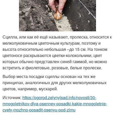
Сцилла, или как её ещё называют, пролеска, относится к
мелколуковичным цветочным культурам, поэтому и
высота относительно небольшая –до 15 см. На тонком
цветоносе раскрываются цветки-колокольчики, цвет
которых обычно представлен синей гаммой, но можно
встретить и фиолетовые, розовые, белые пролески.
Выбор места посадки сциллы основан на тех же
принципах, аналогичных для других мелколуковичных
цветов, например, мускарей.
Источник:
https://ogorod.zelynyjsad.info/novosti/30-
mnogoletnikov-dlya-osenney-posadki-kakie-mnogoletnie-
cvety-mozhno-posadit-osenyu-pod-zimu