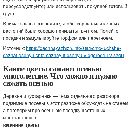
переусердствуйте) или использовать покупной готовый
грунт.
Внимательно проследите, чтобы корни высаженных
растений были хорошо прикрыты грунтом. Полейте
посадки и замульчируйте торфом или перегноем.
Источник:
https://dachnayazhizn.info/stati/chto-luchshe-
sazhat-osenyu-chto-sazhayut-osenyu-v-ogorode-i-v-sadu
Какие цветы сажают осенью
многолетние. Что можно и нужно
сажать осенью
Деревья и кустарники — тема отдельного разговора;
подзимние посевы в этот раз тоже обсуждать не станем,
а поговорим про осеннюю посадку цветочных
многолетников .
весенние цветы