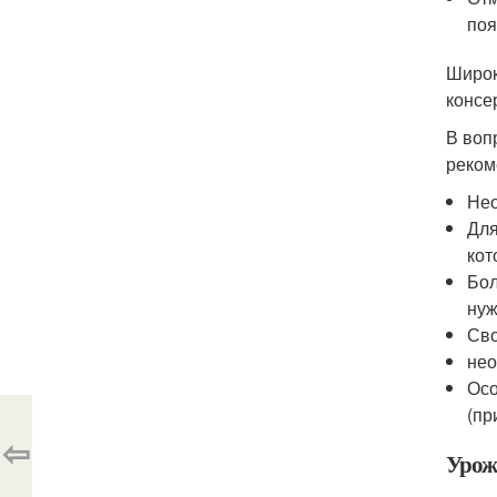
поя
Широк
консе
В воп
реком
Нео
Для
кот
Бол
нуж
Сво
нео
Осо
(пр
⇦
Урож