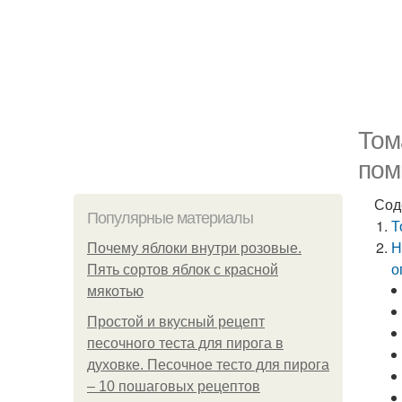
Том
пом
Сод
Популярные материалы
Т
Н
Почему яблоки внутри розовые.
о
Пять сортов яблок с красной
мякотью
Простой и вкусный рецепт
песочного теста для пирога в
духовке. Песочное тесто для пирога
– 10 пошаговых рецептов