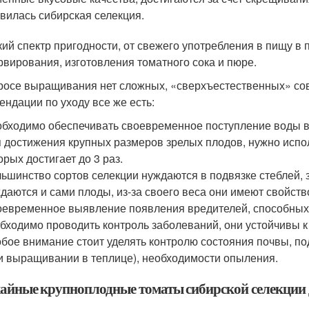
вилась сибирская селекция.
ий спектр пригодности, от свежего употребления в пищу в 
рвирования, изготовления томатного сока и пюре.
росе выращивания нет сложных, «сверхъестественных» со
ендации по уходу все же есть:
бходимо обеспечивать своевременное поступление воды в 
 достижения крупных размеров зрелых плодов, нужно испо
орых достигает до 3 раз.
ьшинство сортов селекции нуждаются в подвязке стеблей, з
даются и сами плоды, из-за своего веса они имеют свойств
евременное выявление появления вредителей, способных 
бходимо проводить контроль заболеваний, они устойчивы к 
бое внимание стоит уделять контролю состояния почвы, п
и выращивании в теплице), необходимости опыления.
айные крупноплодные томаты сибирской селекции 