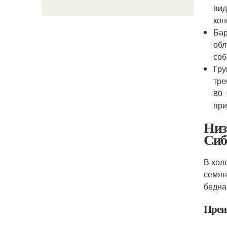
вид
кон
Бар
обл
соб
Гру
тре
80-
при
Низ
Сиб
В хол
семян
бедна
Преи