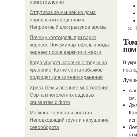
приготовления
Отпугивание мышей из дома
народными средствами.
Неприятный для грызунов аромат
Н
Почему картофель при варке
Том
чернеет. Почему картофель иногда
пом
чернеет после варки или жарки
В укр
Когда убирать кабачки с грядки на
после
хранение. Какие сорта кабачков
подходят для зимнего хранения
Лучши
Хризантемы осенние многолетние.
Аля
Сорта многолетних садовых
см,
хризантем с фото
Джа
Кож
Морковь корявая и рогатая.
исп
Неподходящий грунт и нарушение
Лел
севооборота
отм