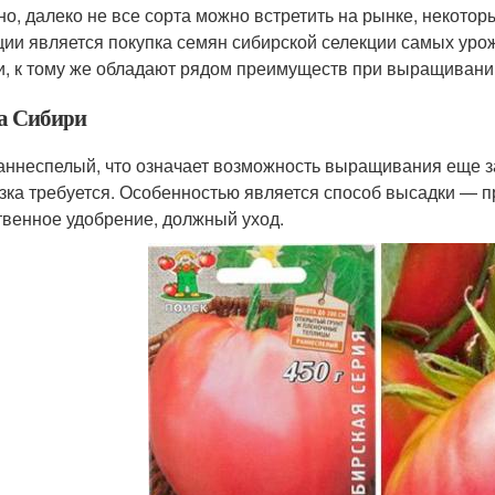
но, далеко не все сорта можно встретить на рынке, некото
ции является покупка семян сибирской селекции самых уро
и, к тому же обладают рядом преимуществ при выращивани
а Сибири
аннеспелый, что означает возможность выращивания еще задо
зка требуется. Особенностью является способ высадки — 
твенное удобрение, должный уход.