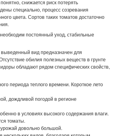
понятно, снижается риск потерять
едены специально, процесс созревания
чного цвета. Сортов таких томатов достаточно
ния.
необходим постоянный уход, стабильные
о выведенный вид предназначен для
тсутствие обилия полезных веществ в грунте
мидоры обладают рядом специфических свойств,
ого периода теплого времени. Короткое лето
ой, дождливой погодой в регионе
собенно в условиях высокого содержания влаги.
тся томаты.
 урожай довольно большой.
я нескольких видов, благодаря которым