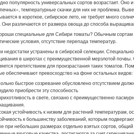
дно популярность универсальных сортов возрастает. Оно и 
печных», температурные скачки для них не проблема. Выв
ывается в короткое, сибирское лето, не требует много солне
. Они различаются от размера овоща до способа выращива
ороши специальные для Сибири томаты? Обычным сортам 
тические условия, отсутствие перепада температур.
ти недостатки устранены в сибирской селекции. Специальн
ивания в широтах с преимущественной мерзлотой почвы. О
ляется препятствием для произрастания таких томатов. По
ые обеспечивают превосходство на фоне остальных видов:
ольно быстрое созревание обусловлено отсутствием должн
удило приобрести эту способность
рихотливость в свете, связано с преимущественно пасмурн
ращивания.
окая устойчивость к низким для растений температурам, о
ойчивость к большинству заболеваний, которым подвергаю
е при небольших размерах отдельно взятых сортов, общий
енные вкусовые качества, достигаются за счет скрещивани