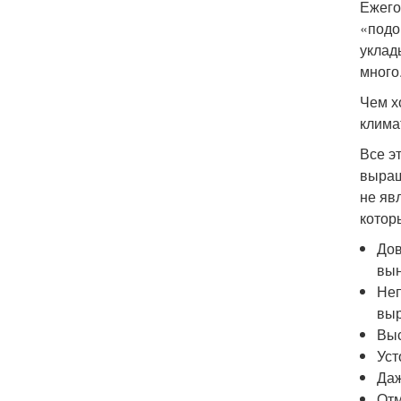
Ежего
«подо
уклад
много
Чем х
клима
Все э
выращ
не яв
котор
Дов
вын
Неп
вы
Выс
Уст
Даж
Отм