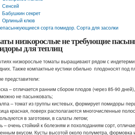
Сенсей
Бабушкин секрет
Орлиный клюв
епасынкующиеся сорта помидор. Сорта для засолки
аты низкорослые не требующие пасын
идоры для теплиц
ытиях низкорослые томаты выращивают рядом с индетерми
дних. Также компактные кустики обильно плодоносят под п
е представители:
ска – отличается ранним сбором плодов (через 85-90 дней)
 можно не пасынковать;
лпа – томат из группы кистевых, формирует помидоры пер
ица красная, поверх располагаются многочисленные полоск
ользуются в заготовки, в салаты летом;
ь – очень стойкий к болезням и похолоданиям сорт, отлича
енным вкусом. Кусты высотой около полуметра, формовка 