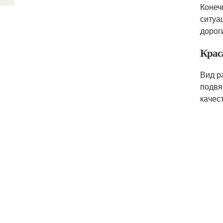
Конеч
ситуа
дорог
Крас
Вид р
подвя
качес