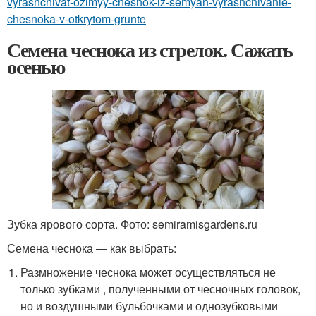
vyrashchivat-ozimyy-chesnok-iz-semyan-vyrashchivanie-
chesnoka-v-otkrytom-grunte
Семена чеснока из стрелок. Сажать
осенью
Зубка ярового сорта. Фото: semiramisgardens.ru
Семена чеснока — как выбрать:
Размножение чеснока может осуществляться не
только зубками , полученными от чесночных головок,
но и воздушными бульбочками и однозубковыми