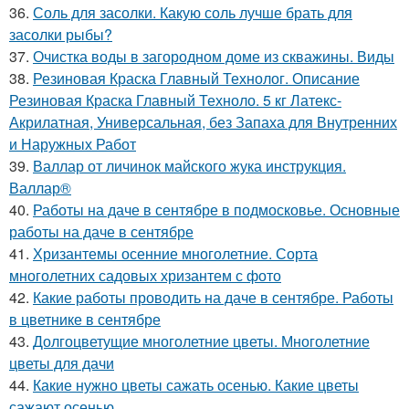
36.
Соль для засолки. Какую соль лучше брать для
засолки рыбы?
37.
Очистка воды в загородном доме из скважины. Виды
38.
Резиновая Краска Главный Технолог. Описание
Резиновая Краска Главный Техноло. 5 кг Латекс-
Акрилатная, Универсальная, без Запаха для Внутренних
и Наружных Работ
39.
Валлар от личинок майского жука инструкция.
Валлар®
40.
Работы на даче в сентябре в подмосковье. Основные
работы на даче в сентябре
41.
Хризантемы осенние многолетние. Сорта
многолетних садовых хризантем с фото
42.
Какие работы проводить на даче в сентябре. Работы
в цветнике в сентябре
43.
Долгоцветущие многолетние цветы. Многолетние
цветы для дачи
44.
Какие нужно цветы сажать осенью. Какие цветы
сажают осенью