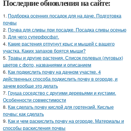
Последние обновления на сайте:
1.
Подборка осенних посадок для на даче. Подготовка
почвы
2.
Почва для сливы при посадке. Посадка сливы осенью
3.
Для чего суперфосфат.
4.
Какие растения отпугнут крыс и мышей с вашего
участка. Каких запахов боятся мыши?
5.
Травы и другие растения. Список полевых (луговых)
цветов с фото, названиями и описанием
6.
Как подкислить почву на дачном участке. 4
действенных способа подкислить почву в огороде, и
зачем вообще это делать
7.
Груша соседство с другими деревьями и кустами.
Особенности совместимости
8.
Как сделать почву кислой для гортензий. Кислые
почвы: как сделать
9.
Как и чем раскислить почву на огороде. Материалы и
способы раскисления почвы