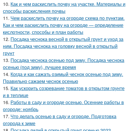
10.
Как и чем раскислить почву на участке. Материалы и
способы раскисления почвы
11.
Чем раскислить почву на огороде схема по пунктам.
Как и чем раскислить почву на огороде — определение
кислотности, способы и план работы
12.
Посадка чеснока весной в открытый грунт и уход за
ним. Посадка чеснока на головку весной в открытый
грунт
13.
Посадка чеснока осенью под зиму. Посадка чеснока
осенью (под зиму), лучшее время
14.
Когда и как сажать озимый чеснок осенью под зиму.
Правильно сажаем чеснок осенью
15.
Как ускорить созревание томатов в открытом грунте
и в теплице
16.
Работы в саду и огороде осенью. Осенние работы в
огороде: ноябрь
17.
Что делать осенью в саду и огороде. Подготовка
огорода к зиме
18.
Посадка лилий в открытый грунт осенью 2022.