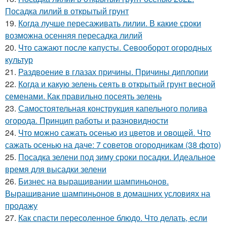
Посадка лилий в открытый грунт
19.
Когда лучше пересаживать лилии. В какие сроки
возможна осенняя пересадка лилий
20.
Что сажают после капусты. Севооборот огородных
культур
21.
Раздвоение в глазах причины. Причины диплопии
22.
Когда и какую зелень сеять в открытый грунт весной
семенами. Как правильно посеять зелень
23.
Самостоятельная конструкция капельного полива
огорода. Принцип работы и разновидности
24.
Что можно сажать осенью из цветов и овощей. Что
сажать осенью на даче: 7 советов огородникам (38 фото)
25.
Посадка зелени под зиму сроки посадки. Идеальное
время для высадки зелени
26.
Бизнес на выращивании шампиньонов.
Выращивание шампиньонов в домашних условиях на
продажу
27.
Как спасти пересоленное блюдо. Что делать, если