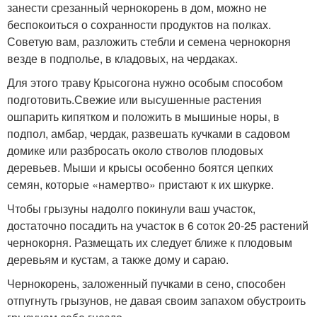
занести срезанный чернокорень в дом, можно не
беспокоиться о сохранности продуктов на полках.
Советую вам, разложить стебли и семена чернокорня
везде в подполье, в кладовых, на чердаках.
Для этого траву Крысогона нужно особым способом
подготовить.Свежие или высушенные растения
ошпарить кипятком и положить в мышиные норы, в
подпол, амбар, чердак, развешать кучками в садовом
домике или разбросать около стволов плодовых
деревьев. Мыши и крысы особенно боятся цепких
семян, которые «намертво» пристают к их шкурке.
Чтобы грызуны надолго покинули ваш участок,
достаточно посадить на участок в 6 соток 20-25 растений
чернокорня. Размещать их следует ближе к плодовым
деревьям и кустам, а также дому и сараю.
Чернокорень, заложенный пучками в сено, способен
отпугнуть грызунов, не давая своим запахом обустроить