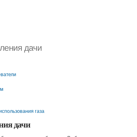
пления дачи
еватели
ом
 использования газа
ния дачи