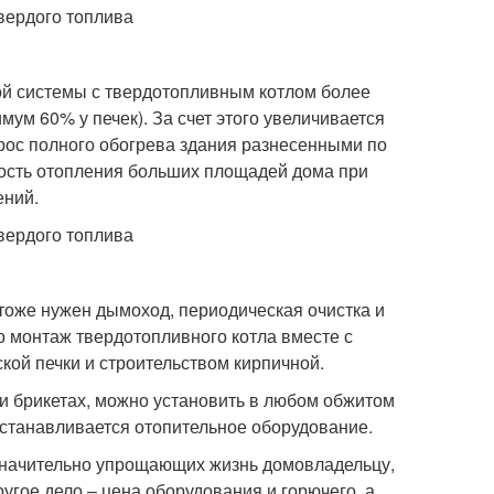
ой системы с твердотопливным котлом более
мум 60% у печек). За счет этого увеличивается
прос полного обогрева здания разнесенными по
ость отопления больших площадей дома при
ений.
тоже нужен дымоход, периодическая очистка и
то монтаж твердотопливного котла вместе с
ой печки и строительством кирпичной.
и брикетах, можно установить в любом обжитом
 устанавливается отопительное оборудование.
 значительно упрощающих жизнь домовладельцу,
ругое дело – цена оборудования и горючего, а