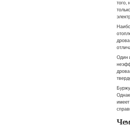
того,
тольк
элект
Наибо
отопл
дрова
отлич
Один 
неэфф
дрова
тверд
Буржу
Однак
имеет
справ
Чем