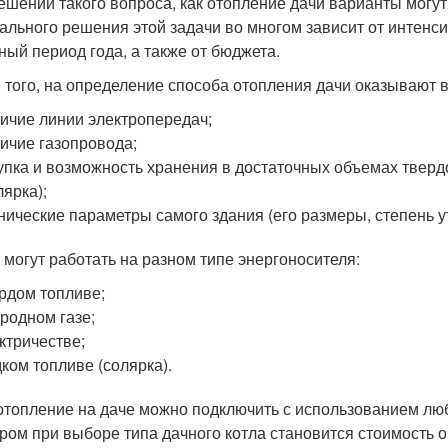
ешении такого вопроса, как отопление дачи варианты могу
ального решения этой задачи во многом зависит от интенс
ный период года, а также от бюджета.
 того, на определение способа отопления дачи оказывают
ичие линии электропередач;
ичие газопровода;
упка и возможность хранения в достаточных объемах твердог
лярка);
нические параметры самого здания (его размеры, степень 
 могут работать на разном типе энергоносителя:
рдом топливе;
родном газе;
ктричестве;
ком топливе (солярка).
отопление на даче можно подключить с использованием лю
ром при выборе типа дачного котла становится стоимость 