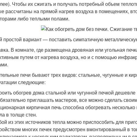
алее). Чтобы их сжигать и получать потребный объем тепло
е рассчитаны на прямой нагрев воздуха в помещениях, вт
торами либо теплыми полами.
 простой вариант — поставить симпатичную металлическу
вка. В комнате, где размещена дровяная или угольная печк
ктивным путем от нагрева воздуха, но и с помощью инфрак
ами.
тельные печи бывают трех видов: стальные, чугунные и к
уатации следующие:
роить обогрев дома стальной или чугунной печкой дешевле 
бязательно приглашать мастеров, все можно сделать своим
ционарная кирпичная печь способна обогревать несколько
ла в толще стен.
ой из этих источников тепла можно приспособить для приг
ройством многих печек предусмотрен вмонтированный в топ
ключаемого к нескольким радиаторам, расположенным в сос