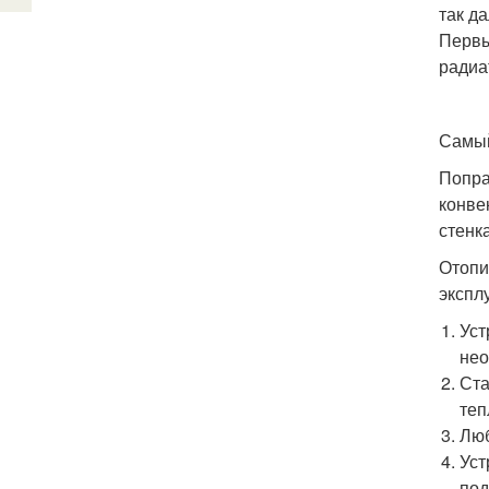
так д
Первы
радиа
Самый
Попра
конве
стенк
Отопи
экспл
Уст
нео
Ста
теп
Люб
Уст
под