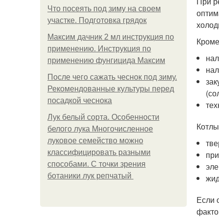
При р
Что посеять под зиму на своем
оптим
участке. Подготовка грядок
холод
Максим дачник 2 мл инструкция по
Кроме
применению. Инструкция по
нал
применению фунгицида Максим
нал
После чего сажать чеснок под зиму.
зак
Рекомендованные культуры перед
(со
посадкой чеснока
тех
Лук белый сорта. Особенности
Котлы
белого лука Многочисленное
луковое семейство можно
тве
классифицировать разными
при
способами. С точки зрения
эле
ботаники лук репчатый
жид
Если 
факто