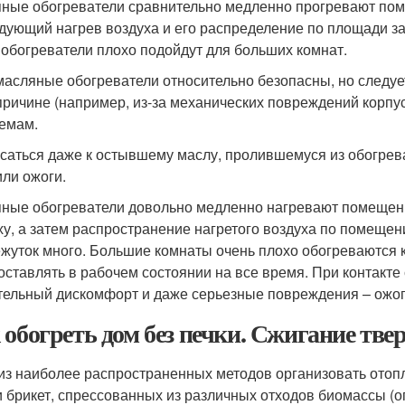
ные обогреватели сравнительно медленно прогревают пом
дующий нагрев воздуха и его распределение по площади з
 обогреватели плохо подойдут для больших комнат.
масляные обогреватели относительно безопасны, но следуе
причине (например, из-за механических повреждений корпус
емам.
саться даже к остывшему маслу, пролившемуся из обогрев
или ожоги.
ные обогреватели довольно медленно нагревают помещение
ху, а затем распространение нагретого воздуха по помеще
жуток много. Большие комнаты очень плохо обогреваются
 оставлять в рабочем состоянии на все время. При контакт
тельный дискомфорт и даже серьезные повреждения – ожог
 обогреть дом без печки. Сжигание тве
из наиболее распространенных методов организовать отопле
и брикет, спрессованных из различных отходов биомассы (о