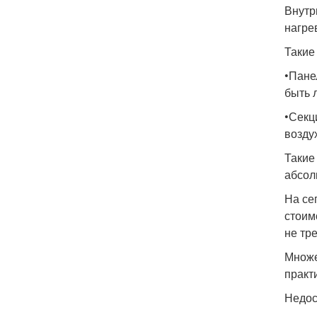
Внутр
нагре
Такие
•Пане
быть 
•Секц
возду
Такие
абсол
На се
стоим
не тр
Множе
практ
Недос