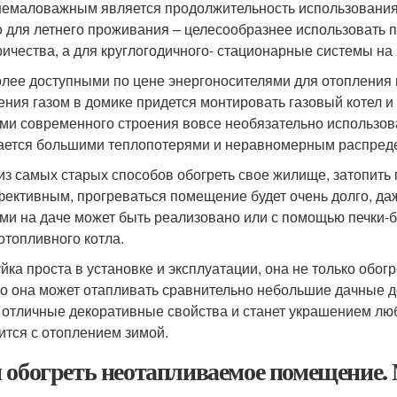
 немаловажным является продолжительность использования 
о для летнего проживания – целесообразнее использовать 
ричества, а для круглогодичного- стационарные системы на 
лее доступными по цене энергоносителями для отопления н
ения газом в домике придется монтировать газовый котел 
ми современного строения вовсе необязательно использова
ается большими теплопотерями и неравномерным распред
из самых старых способов обогреть свое жилище, затопить 
ективным, прогреваться помещение будет очень долго, д
ми на даче может быть реализовано или с помощью печки-
отопливного котла.
йка проста в установке и эксплуатации, она не только обог
о она может отапливать сравнительно небольшие дачные доми
 отличные декоративные свойства и станет украшением любо
ится с отоплением зимой.
 обогреть неотапливаемое помещение.