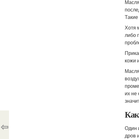
Масля
после
Такие
Хотя 
либо 
пробл
Прика
кожи 
Масля
возду
проме
их не
значи
Как
⇦
Один 
дров 