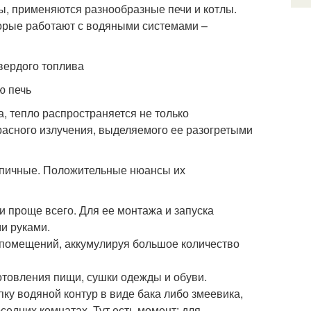
ты, применяются разнообразные печи и котлы.
орые работают с водяными системами –
ю печь
а, тепло распространяется не только
расного излучения, выделяемого ее разогретыми
ирпичные. Положительные нюансы их
и проще всего. Для ее монтажа и запуска
и руками.
 помещений, аккумулируя большое количество
отовления пищи, сушки одежды и обуви.
ку водяной контур в виде бака либо змеевика,
едних комнатах. Тут есть момент: для