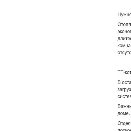
Нужно
Отопл
эконо
длите
комна
отсут
ТТ-ко
В ост
загру
систе
Важны
доме.
Отдел
поско