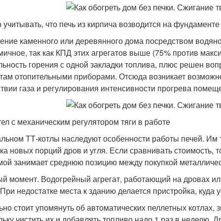
 учитывать, что печь из кирпича возводится на фундаменте
ение каменного или деревянного дома посредством водян
мичное, так как КПД этих агрегатов выше (75% против макси
льность горения с одной закладки топлива, плюс решен во
там отопительными приборами. Отсюда возникает возможн
ствии газа и регулирования интенсивности прогрева помещ
тел с механическим регулятором тяги в работе
альном ТТ-котлы наследуют особенности работы печей. Им 
зка новых порций дров и угля. Если сравнивать стоимость, 
мой занимает среднюю позицию между покупкой металлическ
й момент. Водогрейный агрегат, работающий на дровах ил
 При недостатке места к зданию делается пристройка, куда
ьно стоит упомянуть об автоматических пеллетных котлах,
льку чистить их и добавлять топливо надо 1 раз в неделю. Д