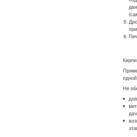
дви
(са
Дро
при
Печ
Кирпи
Приме
одной
Не об
для
мет
дач
воз
эта