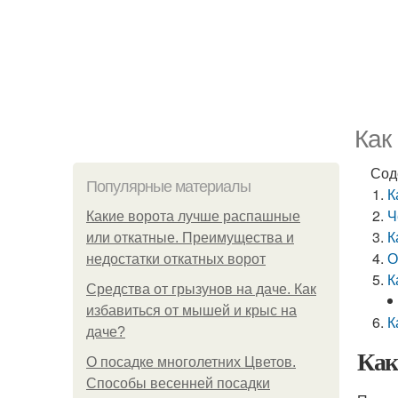
Как
Сод
Популярные материалы
К
Ч
Какие ворота лучше распашные
К
или откатные. Преимущества и
О
недостатки откатных ворот
К
Средства от грызунов на даче. Как
избавиться от мышей и крыс на
К
даче?
Как
О посадке многолетних Цветов.
Способы весенней посадки