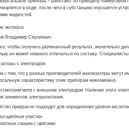
версальные приборы – работают по принципу лакмусовой по
творяется в воде, после чего в субстанцию опускается уст
ами жидкостей.
е эксперта
ов Владимир Сергеевич
ого, чтобы получить релевантный результат, желательно дел
льку он может немного отличаться по составу. Специалисты
заторы с электродом
зи с тем, что у разных производителей анализаторы могут и
рсальную характеристику этим приборам невозможно.
ссмотрим метр с внешним электродом. Наличие этого элек
ия элементов электропитания.
йство прекрасно подходит для определения уровня кислотн
усадебные участки.
натные горшки с цветами.