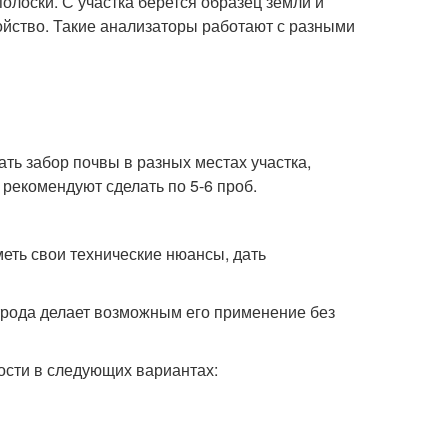
лоски. С участка берется образец земли и
ройство. Такие анализаторы работают с разными
ать забор почвы в разных местах участка,
 рекомендуют сделать по 5-6 проб.
меть свои технические нюансы, дать
трода делает возможным его применение без
ости в следующих вариантах: