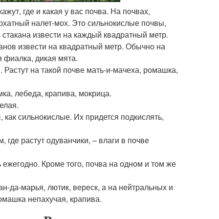
жут, где и какая у вас почва. На почвах,
рхатный налет-мох. Это сильнокислые почвы,
4 стакана извести на каждый квадратный метр.
канов извести на квадратный метр. Обычно на
 фиалка, дикая мята.
. Растут на такой почве мать-и-мачеха, ромашка,
мка, лебеда, крапива, мокрица.
елая.
 как сильнокислые. Их придется подкислять,
, где растут одуванчики, – влаги в почве
 ежегодно. Кроме того, почва на одном и том же
н-да-марья, лютик, вереск, а на нейтральных и
ромашка непахучая, крапива.