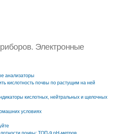
приборов. Электронные
ные анализаторы
ить кислотность почвы по растущим на ней
индикаторы кислотных, нейтральных и щелочных
 домашних условиях
уйте
слотности почвы: ТОП-9 pH-метров