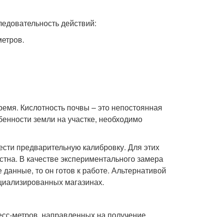
ледовательность действий:
метров.
время. Кислотность почвы – это непостоянная
бенности земли на участке, необходимо
ести предварительную калибровку. Для этих
естна. В качестве экспериментального замера
 данные, то он готов к работе. Альтернативой
циализированных магазинах.
есс-метров, направленных на получение