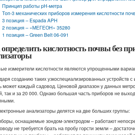
Принцип работы pH-метра
Топ-3 механических приборов измерения кислотности поч
3 позиция – Espada APH
2 позиция – «МЕГЕОН» 35280
1 позиция – Green Belt 06-091
 определить кислотность почвы без пр
лизаторы
ые измерители кислотности являются упрощенными вариа
даря созданию таких узкоспециализированных устройств с 
ь может каждый садовод. Ценовой диапазон у данных метро
й, так и за 20 000. Однако большая часть приборов не выход
пными.
лектронные анализаторы делятся на две больших группы:
боры, оснащаемые зондом-электродом – работают непосред
оводу не требуется брать на пробу горсти земли – достаточн