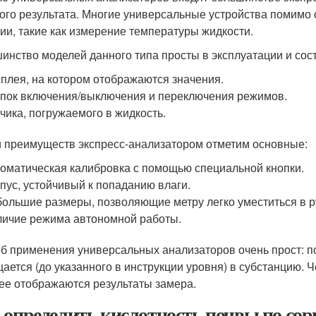
ого результата. Многие универсальные устройства помимо 
ии, такие как измерение температуры жидкости.
инство моделей данного типа просты в эксплуатации и сост
плея, на котором отображаются значения.
пок включения/выключения и переключения режимов.
чика, погружаемого в жидкость.
 преимуществ экспресс-анализатором отметим основные:
оматическая калибровка с помощью специальной кнопки.
пус, устойчивый к попаданию влаги.
ольшие размеры, позволяющие метру легко уместиться в р
ичие режима автономной работы.
б применения универсальных анализаторов очень прост: по
ается (до указанного в инструкции уровня) в субстанцию.
ее отображаются результаты замера.
 определить кислотность почвы по сор