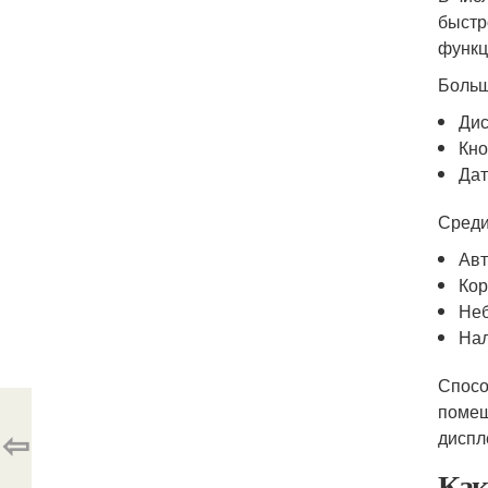
быстр
функц
Больш
Дис
Кно
Дат
Среди
Авт
Кор
Неб
Нал
Спосо
помещ
⇦
диспл
Как