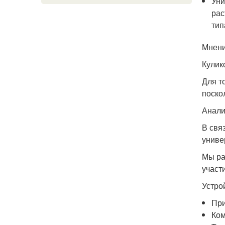
Уни
рас
тип
Мнени
Кулик
Для т
поско
Анали
В свя
униве
Мы ра
участ
Устро
При
Ком