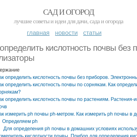
САД И ОГОРОД
лучшие советы и идеи для дачи, сада и огорода
главная
новости
статьи
 определить кислотность почвы без 
лизаторы
ержание
ак определить кислотность почвы без приборов. Электрон
ак определить кислотность почвы по сорнякам. Как определ
орнякам?
ак определить кислотность почвы по растениям. Растения-
очв
ак измерить ph почвы ph-метром. Как измерить ph почвы в
Определяем ph
Для определения ph почвы в домашних условиях использ
змеритель кислотности почвы. Прибор для определения ки