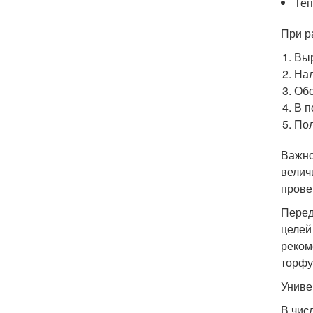
Теп
При р
Выр
Нал
Обо
В п
Пол
Важно
велич
прове
Перед
целей
реком
торфу
Униве
В чис