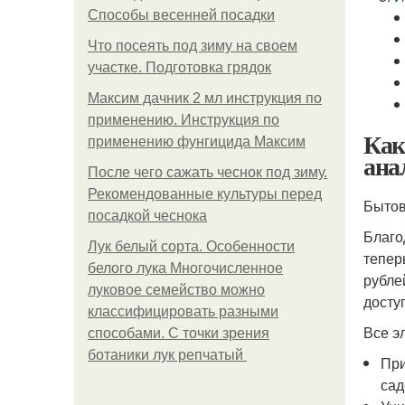
Способы весенней посадки
Что посеять под зиму на своем
участке. Подготовка грядок
Максим дачник 2 мл инструкция по
применению. Инструкция по
Как
применению фунгицида Максим
ана
После чего сажать чеснок под зиму.
Рекомендованные культуры перед
Бытов
посадкой чеснока
Благо
Лук белый сорта. Особенности
тепер
белого лука Многочисленное
рубле
луковое семейство можно
досту
классифицировать разными
Все э
способами. С точки зрения
ботаники лук репчатый
При
сад