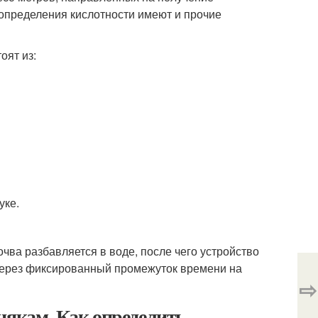
определения кислотности имеют и прочие
оят из:
уке.
чва разбавляется в воде, после чего устройство
 Через фиксированный промежуток времени на
⇨
някам. Как определить