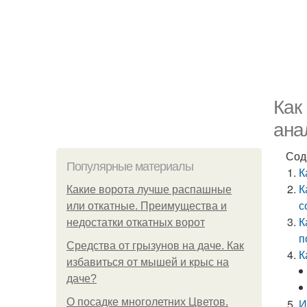
Как
ана
Сод
Популярные материалы
К
К
Какие ворота лучше распашные
с
или откатные. Преимущества и
К
недостатки откатных ворот
п
Средства от грызунов на даче. Как
К
избавиться от мышей и крыс на
даче?
О посадке многолетних Цветов.
И