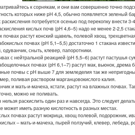
атривайтесь к сорнякам, и они вам совершенно точно подска
тность которых ниже pH 4,5, обычно появляется зеленый ба
х раскисления потребуется осенью под перекопку внести 3-
аскисления кислых почв (рН 4,6–5) надо не менее 2-2,5 ста
х почвах растут конский щавель, полевой хвощ, трехцветная
абокислых почвах (рН 5,1–5,5) достаточно 1 стакана извести
, одуванчик, сныть, клевер, папоротники.
чвах с нейтральной реакцией (рН 5,5–6) растут пастушья су
абощелочных почвах (рН 6,1–7) растут мак, вьюнок, дрема б
ные почвы с pH выше 7 для земледелия так же непригодны,
мер, поливая раствором марганцовокислого калия.
нчик и мать-и-мачеха, кстати, растут на влажных почвах. Там
точно, можно не поливать.
 нельзя раскислить один раз и навсегда. Это следует делать
ке может иметь разную кислотность в разных местах.
слых почвах растут мокрица, хвощ полевой, подорожник, ива
кислых – мать-и-мачеха, пырей ползучий, клевер, лебеда, 