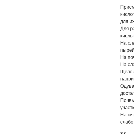
Присм
кисло
для и
Для р
кислы
На сл
пырей
На по
На сл
Щелоч
напри
Одува
доста
Почвы
участ
На ки
слабо