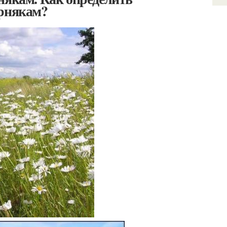
орнякам?