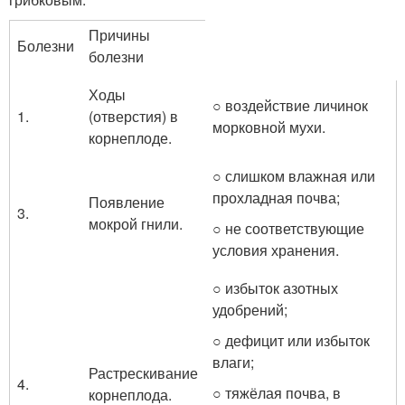
Причины
Болезни
болезни
Ходы
○ воздействие личинок
1.
(отверстия) в
морковной мухи.
корнеплоде.
○ слишком влажная или
прохладная почва;
Появление
3.
мокрой гнили.
○ не соответствующие
условия хранения.
○ избыток азотных
удобрений;
○ дефицит или избыток
влаги;
Растрескивание
4.
○ тяжёлая почва, в
корнеплода.