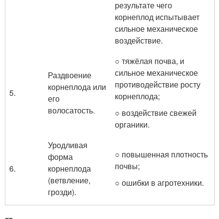
результате чего
корнеплод испытывает
сильное механическое
воздействие.
○ тяжёлая почва, и
сильное механическое
Раздвоение
противодействие росту
корнеплода или
5.
корнеплода;
его
волосатость.
○ воздействие свежей
органики.
Уродливая
○ повышенная плотность
форма
почвы;
6.
корнеплода
(ветвление,
○ ошибки в агротехники.
грозди).