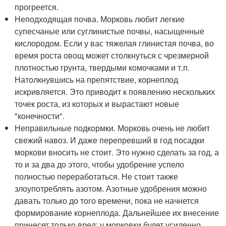
прогреется.
Неподходящая почва. Морковь любит легкие
супесчаные или суглинистые почвы, насыщенные
кислородом. Если у вас тяжелая глинистая почва, во
время роста овощ может столкнуться с чрезмерной
плотностью грунта, твердыми комочками и т.п.
Натолкнувшись на препятствие, корнеплод
искривляется. Это приводит к появлению нескольких
точек роста, из которых и вырастают новые
"конечности".
Неправильные подкормки. Морковь очень не любит
свежий навоз. И даже перепревший в год посадки
моркови вносить не стоит. Это нужно сделать за год, а
то и за два до этого, чтобы удобрение успело
полностью переработаться. Не стоит также
злоупотреблять азотом. Азотные удобрения можно
давать только до того времени, пока не начнется
формирование корнеплода. Дальнейшее их внесение
принесет только вред: у морковки будет усиленно