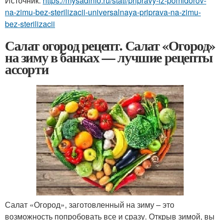
Источник:
https://mysadinfo.ru/stati/pripravy-iz-pomidorov-
na-zimu-bez-sterilizacii-universalnaya-priprava-na-zimu-
bez-sterilizacii
Салат огород рецепт. Салат «Огород»
на зиму в банках — лучшие рецепты
ассорти
Салат «Огород», заготовленный на зиму – это
возможность попробовать все и сразу. Открыв зимой, вы