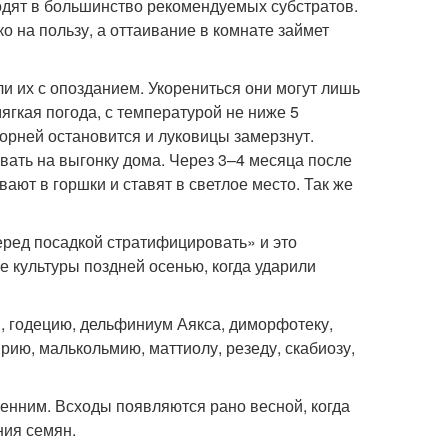
одят в большинство рекомендуемых субстратов.
 на пользу, а оттаивание в комнате займет
и их с опозданием. Укорениться они могут лишь
мягкая погода, с температурой не ниже 5
корней остановится и луковицы замерзнут.
ать на выгонку дома. Через 3–4 месяца после
ают в горшки и ставят в светлое место. Так же
еред посадкой стратифицировать» и это
 культуры поздней осенью, когда ударили
й, годецию, дельфиниум Аякса, диморфотеку,
ярию, малькольмию, маттиолу, резеду, скабиозу,
енним. Всходы появляются рано весной, когда
ния семян.