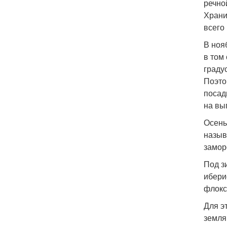
речно
Храни
всего
В ноя
в том
граду
Поэто
посад
на вы
Осень
назыв
замор
Под з
ибери
флокс
Для э
земля