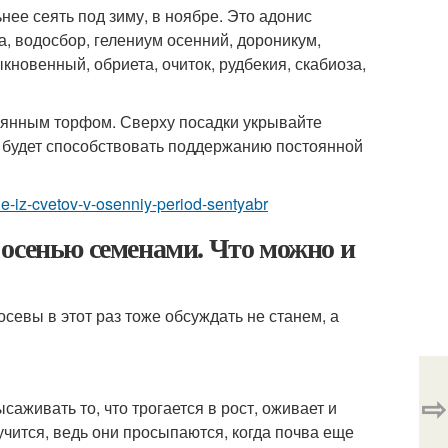
ее сеять под зиму, в ноябре. Это адонис
а, водосбор, гелениум осенний, дороникум,
кновенный, обриета, очиток, рудбекия, скабиоза,
сеянным торфом. Сверху посадки укрывайте
о будет способствовать поддержанию постоянной
che-iz-cvetov-v-osenniy-period-sentyabr
осенью семенами. Что можно и
севы в этот раз тоже обсуждать не станем, а
⇨
аживать то, что трогается в рост, оживает и
учится, ведь они просыпаются, когда почва еще