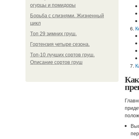
огурцы и помидоры
Борьба с слизнями. Жизненный
цикл
К
Топ 29 зимних груш.
Гортензия четыре сезона.
Топ-10 лучших сортов груш.
Описание сортов груш
К
Как
пре
Главн
приде
полож
Выс
пер