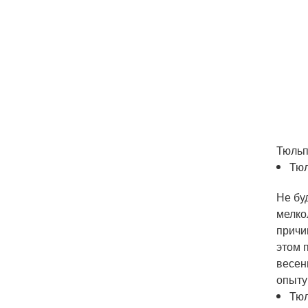
Тюльп
Тюл
Не бу
мелко
причи
этом 
весен
опыту
Тюл