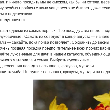
ая, и ничего посадить мы не сможем, как бы ни хотели. ве
му особых проблем с ними чаще всего не бывает, даже если
сы и подснежники
лколуковичные
тают одними из самых первых. Про посадку этих цветов по
луковичные . Сажать их советуют в конце августа — начале 
али — сажайте, пока почва позволяет . Сохранить до весны 
очень поздняя посадка предпочтительнее всех прочих вари
айте луковичные для дачи в нашем каталоге, объединяющ
очного материала и семян. Выбрать луковичные .
днеосенняя посадка тюльпанов, крокусов, мускари
няя клумба. Цветущие тюльпаны, крокусы, мускари на под