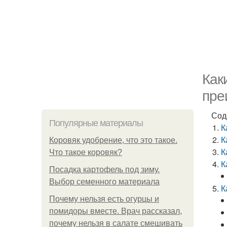
Как
пре
Сод
Популярные материалы
К
К
Коровяк удобрение, что это такое.
К
Что такое коровяк?
К
Посадка картофель под зиму.
Выбор семенного материала
К
Почему нельзя есть огурцы и
помидоры вместе. Врач рассказал,
почему нельзя в салате смешивать