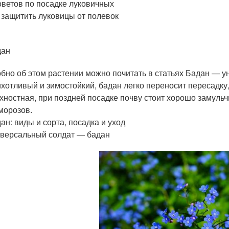
оветов по посадке луковичных
 защитить луковицы от полевок
н
дан
бно об этом растении можно почитать в статьях Бадан — у
хотливый и зимостойкий, бадан легко переносит пересадку, 
хностная, при поздней посадке почву стоит хорошо замульч
 морозов.
ан: виды и сорта, посадка и уход
версальный солдат — бадан