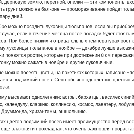
й, дерновую землю, перегной, опилки — эти компоненты вх
ть грунт можно на балконе — промораживание пойдет только
 пару дней.
бре можно посадить луковицы тюльпанов, если вы приобрел
 случае, если в течение месяца после посадки будет стоять 
сов. При более низких и отрицательных температурах рост 
му луковицы тюльпанов в ноябре — декабре лучше высажив
ки появятся ростки, которые при достижении 8 см пересажив
гонку можно сажать в ноябре и другие луковичные.
ю можно посеять цветы, на пакетиках которых написано «п
ается подзимний посев. Сеют обычно однолетние цветочные
озки.
иму высевают однолетники: астры, бархатцы, василек сини
с, календулу, кларкию, коллинсию, космос, лаватеру, лобул
 Друммонда, хризантемы, эшшольцию.
тих цветов подзимний посев имеет преимущество перед вес
 еще влажная и прохладная, что очень важно для прораста