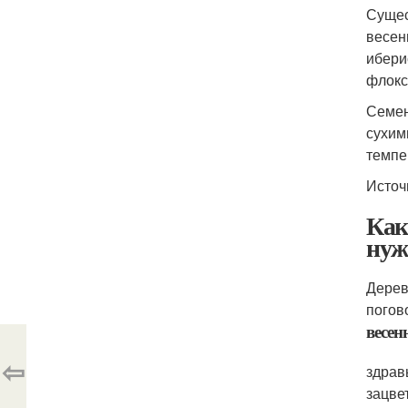
Сущес
весен
ибери
флокс
Семен
сухим
темпе
Источ
Как
нуж
Дерев
погов
весен
⇦
здрав
зацве