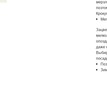
мерзл
поэто
Кроку
Ме
Зацве
мелко
опозд
даже 
Выбир
посад
Поз
Зим