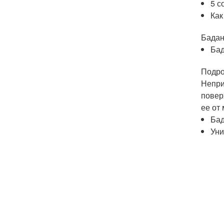
5 с
Как
Бада
Ба
Подро
Непри
повер
ее от
Бад
Уни