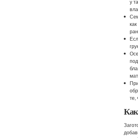
у т
вла
Сем
как
ран
Есл
гру
Осе
под
бла
мат
При
обр
те,
Как
Загот
добав