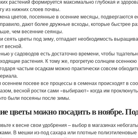
аких растений формируется максимально глубокая и здоро
гу из нижних слоев почвы.
ена цветов, посеянные в осенние месяцы, подвергаются е
 правило, дают более дружные всходы, которые быстрее ра
ьше, чем весенние сеянцы.
и сеять цветы под зиму, отпадает необходимость выращиват
нт весной.
нью у садоводов есть достаточно времени, чтобы тщательн
ходящие растения. К тому же, прогретую солнцем осеннюю 
годаря частым осадкам можно практически совсем обходить
ериала.
 осеннем посеве все процессы в семенах происходят в соо
азом, весной ростки сами «выбирают» когда им проклюнуть
 что были посеяны после зимы.
ие цветы можно посадить в ноябре. По
овьте к весне свои удобрения – выбор в магазинах небога
ками. В мешки из-под сахара или плотные полиэтиленовые 