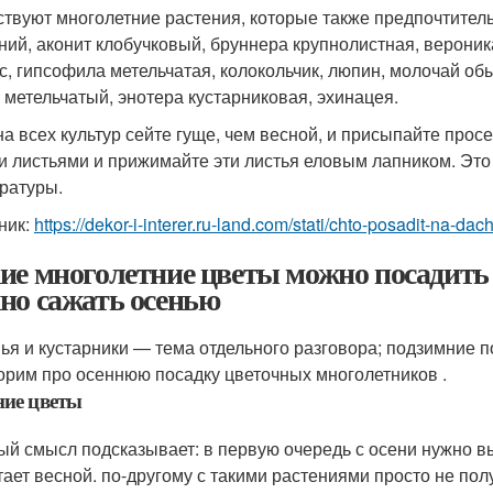
твуют многолетние растения, которые также предпочтительн
ний, аконит клобучковый, бруннера крупнолистная, вероник
с, гипсофила метельчатая, колокольчик, люпин, молочай обы
 метельчатый, энотера кустарниковая, эхинацея.
а всех культур сейте гуще, чем весной, и присыпайте про
и листьями и прижимайте эти листья еловым лапником. Эт
ратуры.
ник:
https://dekor-i-interer.ru-land.com/stati/chto-posadit-na-da
ие многолетние цветы можно посадить 
но сажать осенью
ья и кустарники — тема отдельного разговора; подзимние по
орим про осеннюю посадку цветочных многолетников .
ние цветы
ый смысл подсказывает: в первую очередь с осени нужно выс
тает весной. по-другому с такими растениями просто не пол