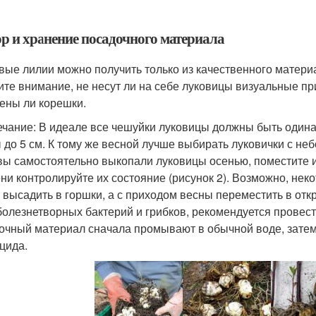
р и хранение посадочного материала
вые лилии можно получить только из качественного матери
ите внимание, не несут ли на себе луковицы визуальные при
ены ли корешки.
чание: В идеале все чешуйки луковицы должны быть одинак
 до 5 см. К тому же весной лучше выбирать луковички с не
вы самостоятельно выкопали луковицы осенью, поместите и
ни контролируйте их состояние (рисунок 2). Возможно, некот
 высадить в горшки, а с приходом весны переместить в откр
болезнетворных бактерий и грибков, рекомендуется провест
очный материал сначала промывают в обычной воде, зате
цида.