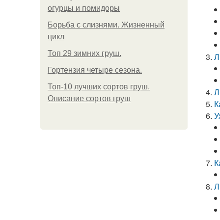
огурцы и помидоры
Борьба с слизнями. Жизненный
цикл
Топ 29 зимних груш.
Л
Гортензия четыре сезона.
Топ-10 лучших сортов груш.
Л
Описание сортов груш
К
У
К
Л