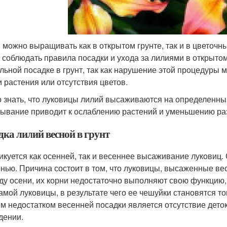
 можно выращивать как в открытом грунте, так и в цветочн
 соблюдать правила посадки и ухода за лилиями в открытом 
льной посадке в грунт, так как нарушение этой процедуры м
и растения или отсутствия цветов.
 знать, что луковицы лилий высаживаются на определенный 
ывание приводит к ослаблению растений и уменьшению ра
дка лилий весной в грунт
икуется как осенней, так и весеннее высаживание лукови
енью. Причина состоит в том, что луковицы, высаженные вес
ду осени, их корни недостаточно выполняют свою функцию, 
самой луковицы, в результате чего ее чешуйки становятся т
м недостатком весенней посадки является отсутствие деток
дении.