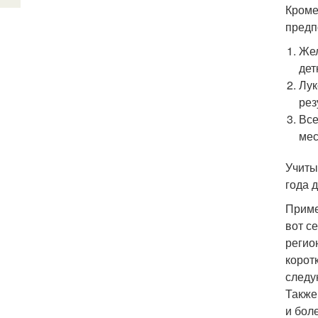
Кроме
предп
Жел
дет
Лук
рез
Все
мес
Учиты
года 
Приме
вот с
регио
корот
следу
Также
и бол