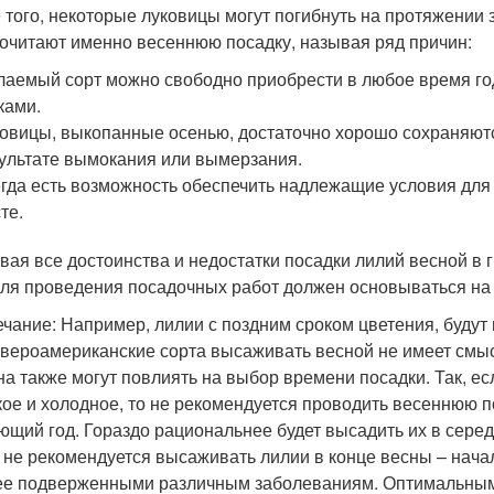
 того, некоторые луковицы могут погибнуть на протяжении
очитают именно весеннюю посадку, называя ряд причин:
аемый сорт можно свободно приобрести в любое время год
ками.
овицы, выкопанные осенью, достаточно хорошо сохраняются
ультате вымокания или вымерзания.
гда есть возможность обеспечить надлежащие условия для 
те.
вая все достоинства и недостатки посадки лилий весной в 
для проведения посадочных работ должен основываться на 
чание: Например, лилии с поздним сроком цветения, будут 
евероамериканские сорта высаживать весной не имеет смыс
на также могут повлиять на выбор времени посадки. Так, ес
кое и холодное, то не рекомендуется проводить весеннюю по
ющий год. Гораздо рациональнее будет высадить их в серед
 не рекомендуется высаживать лилии в конце весны – нача
ее подверженными различным заболеваниям. Оптимальным