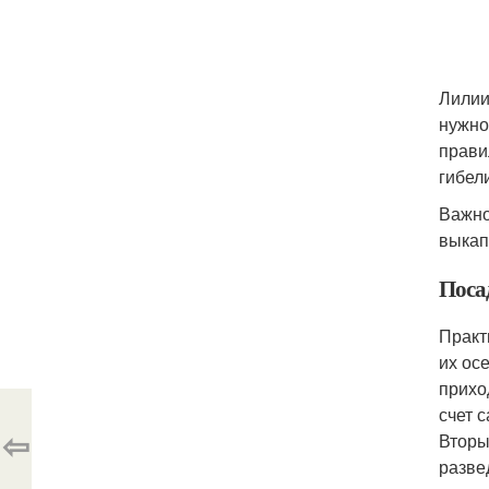
Лилии
нужно
прави
гибел
Важно
выкап
Поса
Практ
их ос
прихо
счет 
⇦
Вторы
разве