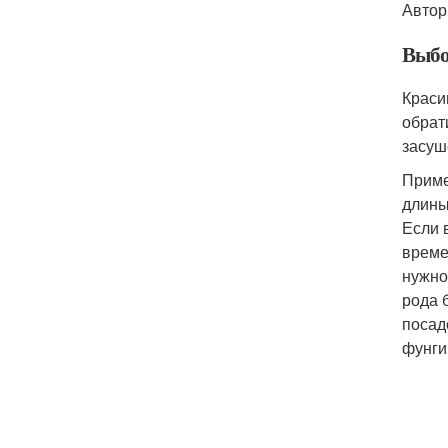
Автор
Выбо
Краси
обрат
засуш
Приме
длины
Если 
време
нужно
рода 
посад
фунги