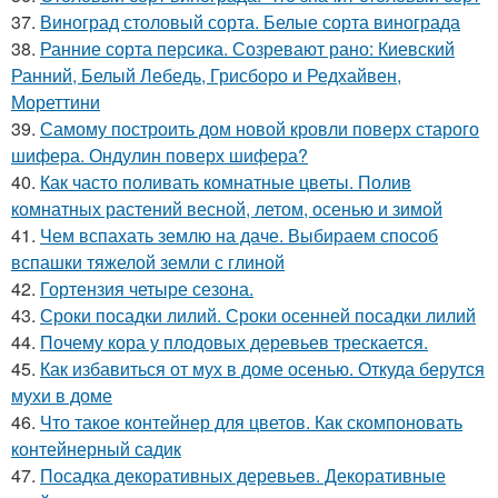
37.
Виноград столовый сорта. Белые сорта винограда
38.
Ранние сорта персика. Созревают рано: Киевский
Ранний, Белый Лебедь, Грисборо и Редхайвен,
Мореттини
39.
Самому построить дом новой кровли поверх старого
шифера. Ондулин поверх шифера?
40.
Как часто поливать комнатные цветы. Полив
комнатных растений весной, летом, осенью и зимой
41.
Чем вспахать землю на даче. Выбираем способ
вспашки тяжелой земли с глиной
42.
Гортензия четыре сезона.
43.
Сроки посадки лилий. Сроки осенней посадки лилий
44.
Почему кора у плодовых деревьев трескается.
45.
Как избавиться от мух в доме осенью. Откуда берутся
мухи в доме
46.
Что такое контейнер для цветов. Как скомпоновать
контейнерный садик
47.
Посадка декоративных деревьев. Декоративные