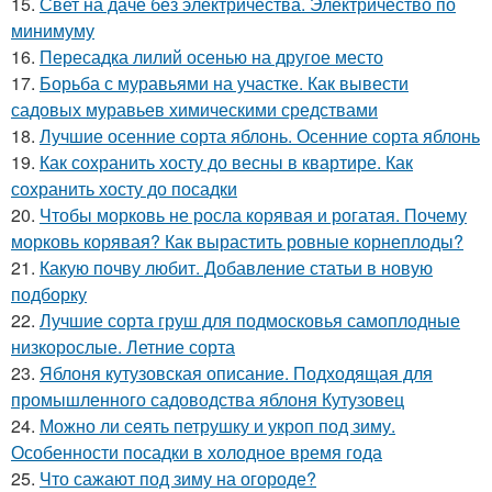
15.
Свет на даче без электричества. Электричество по
минимуму
16.
Пересадка лилий осенью на другое место
17.
Борьба с муравьями на участке. Как вывести
садовых муравьев химическими средствами
18.
Лучшие осенние сорта яблонь. Осенние сорта яблонь
19.
Как сохранить хосту до весны в квартире. Как
сохранить хосту до посадки
20.
Чтобы морковь не росла корявая и рогатая. Почему
морковь корявая? Как вырастить ровные корнеплоды?
21.
Какую почву любит. Добавление статьи в новую
подборку
22.
Лучшие сорта груш для подмосковья самоплодные
низкорослые. Летние сорта
23.
Яблоня кутузовская описание. Подходящая для
промышленного садоводства яблоня Кутузовец
24.
Можно ли сеять петрушку и укроп под зиму.
Особенности посадки в холодное время года
25.
Что сажают под зиму на огороде?