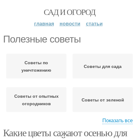
САД И ОГОРОД
главная
новости
статьи
Полезные советы
Советы по
Советы для сада
уничтожению
Советы от опытных
Советы от зеленой
огородников
Показать все
Какие цветы сажают осенью для
Общие советы
Советы по посадке