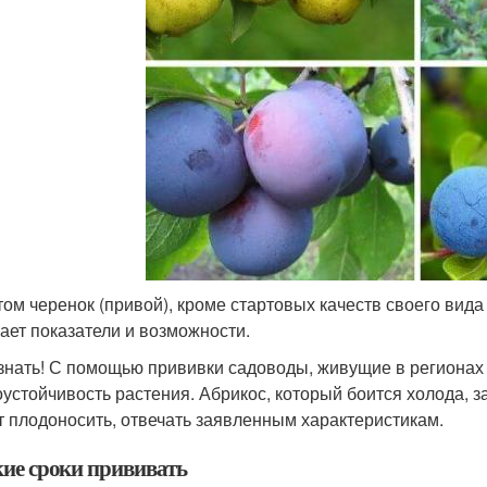
том черенок (привой), кроме стартовых качеств своего вид
ает показатели и возможности.
знать! С помощью прививки садоводы, живущие в регионах
оустойчивость растения. Абрикос, который боится холода, з
т плодоносить, отвечать заявленным характеристикам.
кие сроки прививать