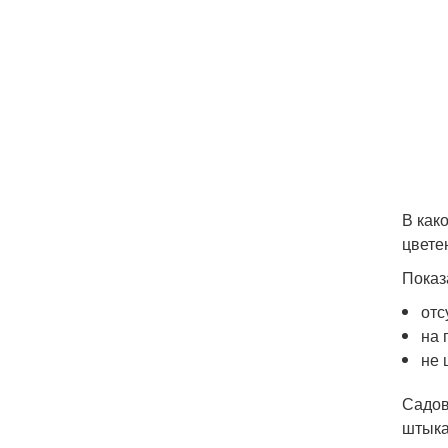
В как
цвете
Показ
отс
на 
не 
Садов
штыка