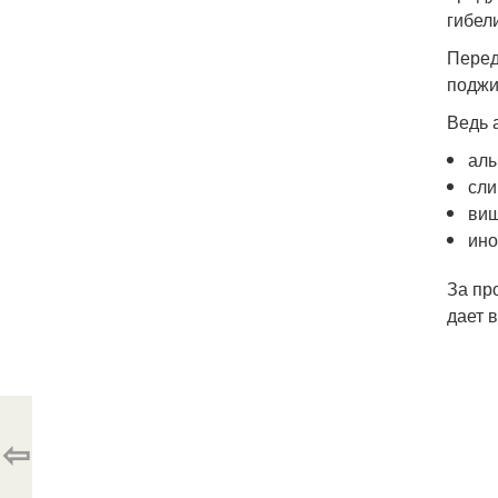
гибел
Перед
поджи
Ведь 
алы
сли
виш
ино
За пр
дает 
⇦