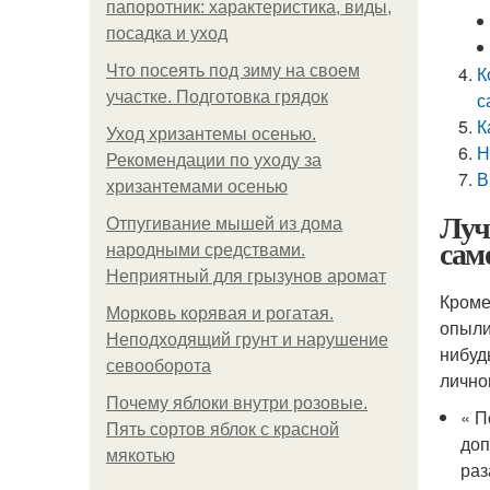
папоротник: характеристика, виды,
посадка и уход
Что посеять под зиму на своем
К
участке. Подготовка грядок
с
К
Уход хризантемы осенью.
Н
Рекомендации по уходу за
В
хризантемами осенью
Луч
Отпугивание мышей из дома
сам
народными средствами.
Неприятный для грызунов аромат
Кроме
Морковь корявая и рогатая.
опыли
Неподходящий грунт и нарушение
нибуд
севооборота
лично
Почему яблоки внутри розовые.
« П
Пять сортов яблок с красной
доп
мякотью
раз