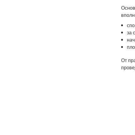
Основ
вполн
спо
за 
нач
пло
От пр
прове