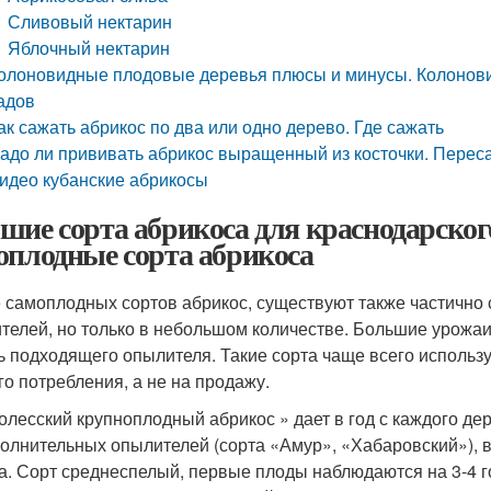
Сливовый нектарин
Яблочный нектарин
олоновидные плодовые деревья плюсы и минусы. Колонов
адов
ак сажать абрикос по два или одно дерево. Где сажать
адо ли прививать абрикос выращенный из косточки. Переса
идео кубанские абрикосы
шие сорта абрикоса для краснодарског
оплодные сорта абрикоса
 самоплодных сортов абрикос, существуют также частично 
телей, но только в небольшом количестве. Большие урожаи
ь подходящего опылителя. Такие сорта чаще всего использ
го потребления, а не на продажу.
олесский крупноплодный абрикос » дает в год с каждого дер
олнительных опылителей (сорта «Амур», «Хабаровский»), в
а. Сорт среднеспелый, первые плоды наблюдаются на 3-4 го