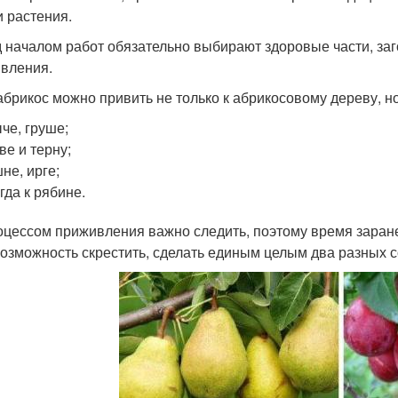
и растения.
 началом работ обязательно выбирают здоровые части, за
вления.
абрикос можно привить не только к абрикосовому дереву, н
че, груше;
ве и терну;
не, ирге;
гда к рябине.
оцессом приживления важно следить, поэтому время заране
возможность скрестить, сделать единым целым два разных с