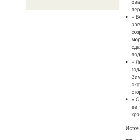
ова
пер
« В
авг
соз
мор
сда
под
« Л
год
Зим
окр
сто
« С
ее 
кра
Источ