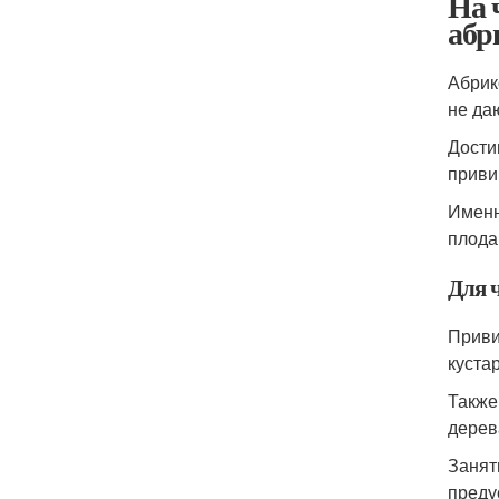
На 
абр
Абрик
не да
Дости
приви
Именн
плода
Для ч
Приви
куста
Также
дерев
Занят
преду