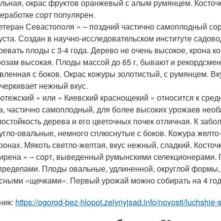
льная, окрас фруктов оранжевый с алым румянцем. Косточку
еработке сорт популярен.
етеран Севастополя » – поздний частично самоплодный со
уста. Создан в научно-исследовательском институте садов
ревать плоды с 3-4 года. Дерево не очень высокое, крона к
озам высокая. Плоды массой до 65 г, бывают и рекордсмены
вленная с боков. Окрас кожуры золотистый, с румянцем. Вку
черкивает нежный вкус.
ютежский » или « Киевский краснощекий » относится к сред
а, частично самоплодный, для более высоких урожаев нео
остойкость дерева и его цветочных почек отличная. К забо
угло-овальные, немного сплюснутые с боков. Кожура желто
ронах. Мякоть светло-желтая, вкус нежный, сладкий. Косточк
ирена » – сорт, выведенный румынскими селекционерами.
пределами. Плоды овальные, удлиненной, округлой формы, 
сными «щечками». Первый урожай можно собирать на 4 год
ник:
https://ogorod-bez-hlopot.zelynyjsad.info/novosti/luchshie-