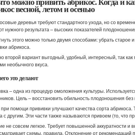
что можно привить абрикос. Когда и к
икос весной, летом и осенью
осовые деревья требуют стандартного ухода, но со времене
ют нужного результата – высоких показателей плодоношени
гнуть этого можно только двумя способами: убрать старое 
вки абрикоса.
о второй вариант выгодный, удобный, интересный, так как
ми необычного вкуса.
его это делают
вка – одна из процедур омоложения культуры. Используетс
рников. Цель – восстановить обильность плодоношения без 
 при помощи прививки улучшают качества сорта абрикоса. 
а с другим. Эти части также называются привоем (то, что п
ие не совсем легкое. Требует повышенной аккуратности и 
сматривает схемы, правила. Отклонение от рекомендаций 