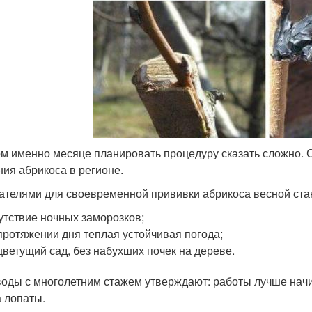
ом именно месяце планировать процедуру сказать сложно. С
ния абрикоса в регионе.
ателями для своевременной прививки абрикоса весной ста
утствие ночных заморозков;
протяжении дня теплая устойчивая погода;
цветущий сад, без набухших почек на дереве.
оды с многолетним стажем утверждают: работы лучше начина
 лопаты.