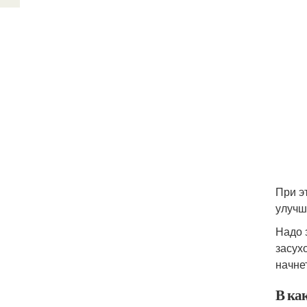
При э
улучш
Надо 
засух
начне
В ка