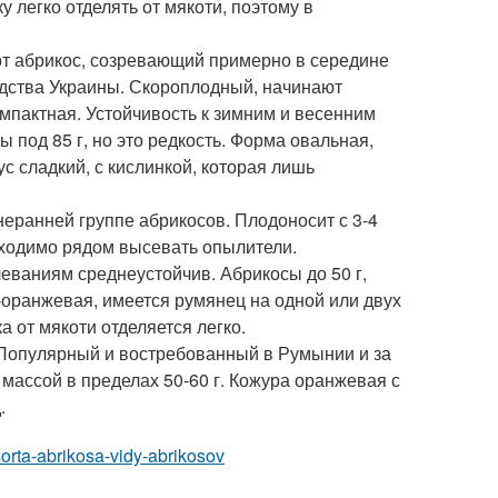
 легко отделять от мякоти, поэтому в
рт абрикос, созревающий примерно в середине
одства Украины. Скороплодный, начинают
омпактная. Устойчивость к зимним и весенним
 под 85 г, но это редкость. Форма овальная,
с сладкий, с кислинкой, которая лишь
неранней группе абрикосов. Плодоносит с 3-4
бходимо рядом высевать опылители.
леваниям среднеустойчив. Абрикосы до 50 г,
-оранжевая, имеется румянец на одной или двух
а от мякоти отделяется легко.
 Популярный и востребованный в Румынии и за
массой в пределах 50-60 г. Кожура оранжевая с
.
sorta-abrikosa-vidy-abrikosov