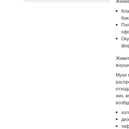
Жизне
Кла
бак
Поя
офо
Оку
фор
Живет
внуши
Мухи 
распр
отход
них, 
возбу
хол
диз
тиф