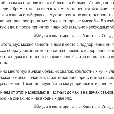
 образом их становится все больше и больше. Их яйца поп
ления. Кроме того, на их лапках могут переноситься такие 
ская язва или туберкулез. Мух невозможно контролировать. 
чинают распространяться болезнетворные микробы. Во избе
тую еду, и после принятия пищи обязательно необходимо уб
 этого, мух можно занести в дом вместе с подпорченными п
ссе сбора урожая может попасться немного испорченный пл
ит его в дом и в тепле из кладки очень быстро появляются
ства.
нно много мух вблизи больших свалок, компостных куч и ули
ложено жильё человека, гарантированно присутствие насек
до сложнее. Такие же неудобства могут приносить и содерж
нием от этих насекомых в частных домах и на дачах станов
ько на окнах, но и на входных дверях.