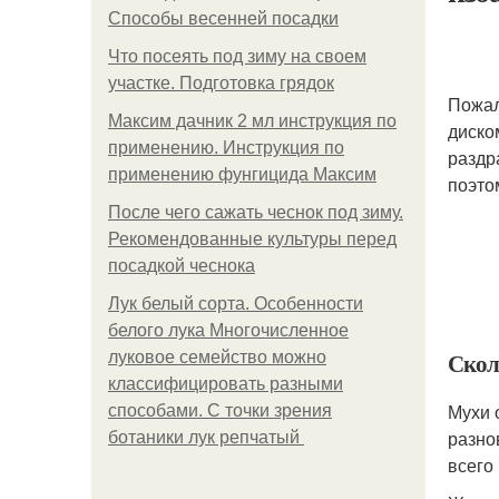
Способы весенней посадки
Что посеять под зиму на своем
участке. Подготовка грядок
Пожал
Максим дачник 2 мл инструкция по
диско
применению. Инструкция по
раздр
применению фунгицида Максим
поэто
После чего сажать чеснок под зиму.
Рекомендованные культуры перед
посадкой чеснока
Лук белый сорта. Особенности
белого лука Многочисленное
Скол
луковое семейство можно
классифицировать разными
Мухи 
способами. С точки зрения
разно
ботаники лук репчатый
всего