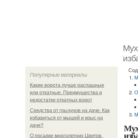
Мух
изб
Сод
Популярные материалы
М
Какие ворота лучше распашные
О
или откатные. Преимущества и
недостатки откатных ворот
Средства от грызунов на даче. Как
М
избавиться от мышей и крыс на
Мух
даче?
изб
О посадке многолетних Цветов.