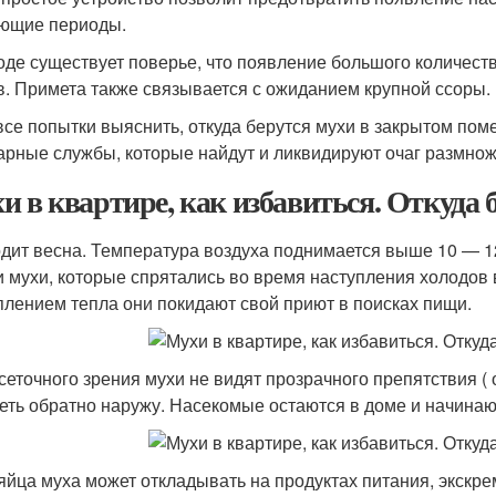
ющие периоды.
оде существует поверье, что появление большого количест
в. Примета также связывается с ожиданием крупной ссоры.
все попытки выяснить, откуда берутся мухи в закрытом поме
арные службы, которые найдут и ликвидируют очаг размнож
и в квартире, как избавиться. Откуда 
дит весна. Температура воздуха поднимается выше 10 — 1
и мухи, которые спрятались во время наступления холодов 
плением тепла они покидают свой приют в поисках пищи.
 сеточного зрения мухи не видят прозрачного препятствия ( 
еть обратно наружу. Насекомые остаются в доме и начинаю
яйца муха может откладывать на продуктах питания, экскре