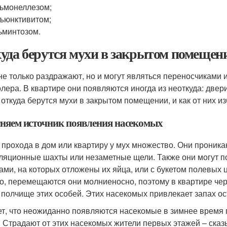
ьмонеллезом;
ъюнктивитом;
ьминтозом.
уда берутся мухи в закрытом помещении
не только раздражают, но и могут являться переносчиками
олера. В квартире они появляются иногда из неоткуда: двер
, откуда берутся мухи в закрытом помещении, и как от них и
няем источник появления насекомых
 прохода в дом или квартиру у мух множество. Они проника
ляционные шахты или незаметные щели. Также они могут 
ами, на которых отложены их яйца, или с букетом полевых 
о, перемещаются они молниеносно, поэтому в квартире чере
 полчище этих особей. Этих насекомых привлекает запах ост
т, что неожиданно появляются насекомые в зимнее время го
. Страдают от этих насекомых жители первых этажей – сказ