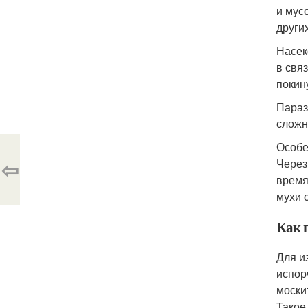
и мус
други
Насек
в свя
покин
Параз
сложн
Особе
⇦
Через
время
мухи 
Как 
Для и
испор
моски
Такое