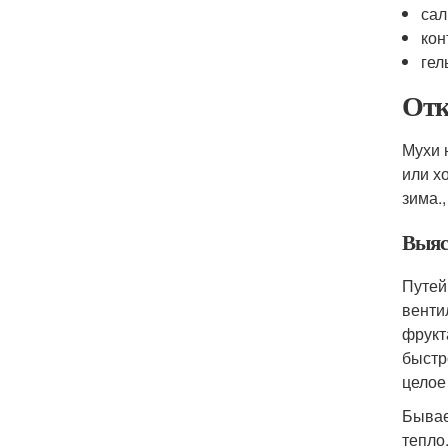
сал
кон
гел
Отк
Мухи 
или х
зима.
Выяс
Путей
венти
фрукт
быстр
целое
Бывае
тепло