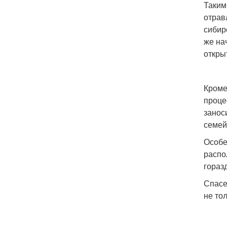
Таким
отрав
сибир
же на
откры
Кроме
проце
занос
семей
Особе
распо
гораз
Спасе
не тол