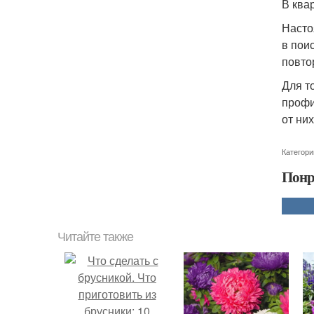
В ква
Насто
в пои
повто
Для т
профи
от ни
Категори
Понр
Читайте также