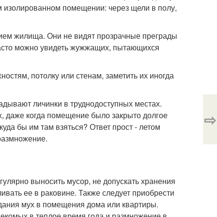
ом изолированном помещении: через щели в полу,
ем жилища. Они не видят прозрачные преграды
 часто можно увидеть жужжащих, пытающихся
ностям, потолку или стенам, заметить их иногда
адывают личинки в труднодоступных местах.
⇨
, даже когда помещение было закрыто долгое
куда бы им там взяться? Ответ прост - летом
 размножение.
гулярно выносить мусор, не допускать хранения
ливать ее в раковине. Также следует приобрести
адания мух в помещения дома или квартиры.
секомых в теплое время года и размножение в