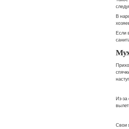
следу
В нар
хозяе
Если 
санит
Мух
Прихо
спячк
насту
Из-за
вылет
Свои 