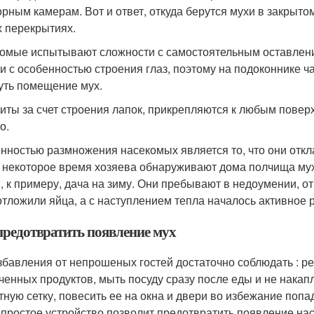
орным камерам. Вот и ответ, откуда берутся мухи в закрыт
х перекрытиях.
омые испытывают сложности с самостоятельным оставлени
зи с особенностью строения глаз, поэтому на подоконнике
уть помещение мух.
иты за счет строения лапок, прикрепляются к любым поверх
о.
нностью размножения насекомых является то, что они откл
 некоторое время хозяева обнаруживают дома полчища мух
, к примеру, дача на зиму. Они пребывают в недоумении, от
отложили яйца, а с наступлением тепла началось активное
предотвратить появление мух
збавления от непрошеных гостей достаточно соблюдать : ре
ченных продуктов, мыть посуду сразу после еды и не накап
тную сетку, повесить ее на окна и двери во избежание поп
 простое устройство позволит предотвратить появление на