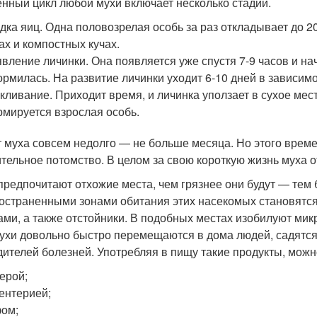
нный цикл любой мухи включает несколько стадий.
дка яиц. Одна половозрелая особь за раз откладывает до 
ах и компостных кучах.
вление личинки. Она появляется уже спустя 7-9 часов и на
рмилась. На развитие личинки уходит 6-10 дней в зависим
кливание. Приходит время, и личинка уползает в сухое мест
мируется взрослая особь.
 муха совсем недолго — не больше месяца. Но этого времен
тельное потомство. В целом за свою короткую жизнь муха о
предпочитают отхожие места, чем грязнее они будут — тем
остраненными зонами обитания этих насекомых становятся
ами, а также отстойники. В подобных местах изобилуют мик
мухи довольно быстро перемещаются в дома людей, садятся
дителей болезней. Употребляя в пищу такие продукты, можн
ерой;
ентерией;
ом;