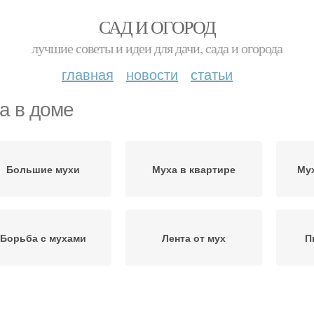
САД И ОГОРОД
лучшие советы и идеи для дачи, сада и огорода
главная
новости
статьи
а в доме
Большие мухи
Муха в квартире
Мух
Борьба с мухами
Лента от мух
П
Дом с помощью
Война с мухами