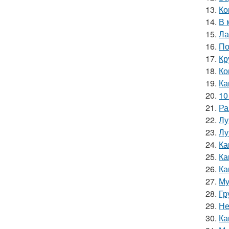
13.
Ко
14.
В 
15.
Ла
16.
По
17.
Кр
18.
Ко
19.
Ка
20.
10
21.
Ра
22.
Лу
23.
Лу
24.
Ка
25.
Ка
26.
Ка
27.
Му
28.
Гр
29.
Не
30.
Ка