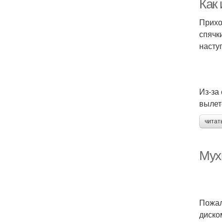
Как 
Прихо
спячк
насту
Из-за
вылет
читат
Мухи
Пожал
диско