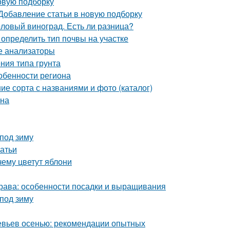
овую подборку
 Добавление статьи в новую подборку
толовый виноград. Есть ли разница?
к определить тип почвы на участке
ые анализаторы
ения типа грунта
собенности региона
ие сорта с названиями и фото (каталог)
она
под зиму
татьи
ему цветут яблони
трава: особенности посадки и выращивания
 под зиму
евьев осенью: рекомендации опытных