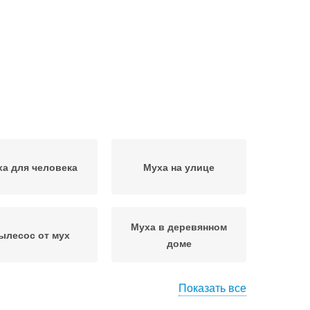
а для человека
Муха на улице
Муха в деревянном
ылесос от мух
доме
Показать все
Мухи в доме
Ловушка для мух