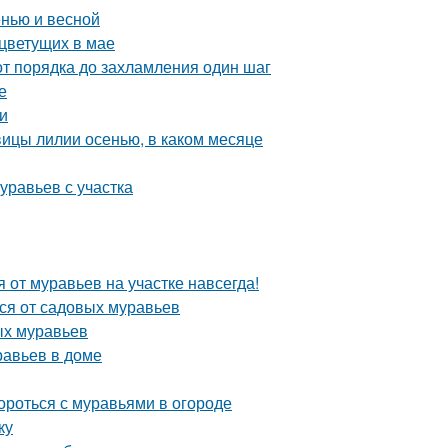
енью и весной
 цветущих в мае
от порядка до захламления один шаг
е
и
овицы лилии осенью, в каком месяце
уравьев с участка
я от муравьев на участке навсегда!
ься от садовых муравьев
ых муравьев
равьев в доме
ороться с муравьями в огороде
ку