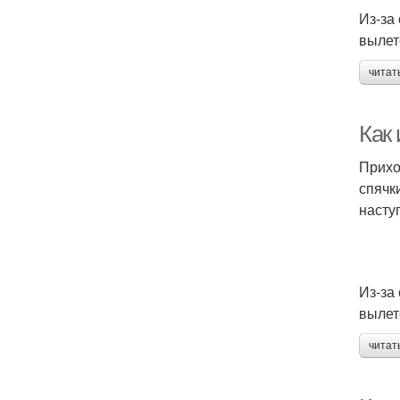
Из-за
вылет
читат
Как
Прихо
спячк
насту
Из-за
вылет
читат