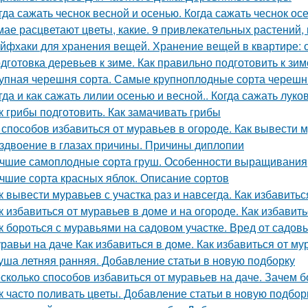
гда сажать чеснок весной и осенью. Когда сажать чеснок ос
мае расцветают цветы, какие. 9 привлекательных растений,
йфхаки для хранения вещей. Хранение вещей в квартире: 
дготовка деревьев к зиме. Как правильно подготовить к зим
упная черешня сорта. Самые крупноплодные сорта черешн
гда и как сажать лилии осенью и весной.. Когда сажать лук
к грибы подготовить. Как замачивать грибы
 способов избавиться от муравьев в огороде. Как вывести м
здвоение в глазах причины. Причины диплопии
чшие самоплодные сорта груш. Особенности выращивания
чшие сорта красных яблок. Описание сортов
к вывести муравьев с участка раз и навсегда. Как избавитьс
к избавиться от муравьев в доме и на огороде. Как избавит
к бороться с муравьями на садовом участке. Вред от садов
равьи на даче Как избавиться в доме. Как избавиться от му
уша летняя ранняя. Добавление статьи в новую подборку
сколько способов избавиться от муравьев на даче. Зачем б
к часто поливать цветы. Добавление статьи в новую подбор