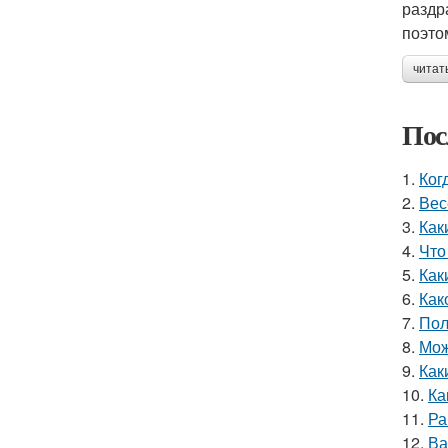
раздр
поэто
читат
Пос
1.
Ког
2.
Вес
3.
Как
4.
Что
5.
Как
6.
Как
7.
Пол
8.
Мож
9.
Как
10.
Ка
11.
Ра
12.
Ва