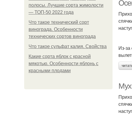
Осе
полосы. Лучшие сорта жимолости
— ТОП-50 2022 года
Прихо
спячк
Что такое технический сорт
насту
винограда. Особенности
технических сортов винограда
Что такое сульфат калия. Свойства
Из-за
вылет
Какие сорта яблок с красной
мякотью. Особенности яблонь с
читат
красными плодами
Мух
Прихо
спячк
насту