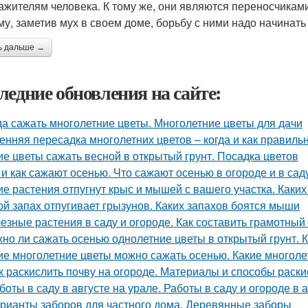
ажителям человека. К тому же, они являются переносчика
му, заметив мух в своем доме, борьбу с ними надо начинать
ь дальше →
ледние обновления на сайте:
да сажать многолетние цветы. Многолетние цветы для дачи
енняя пересадка многолетних цветов – когда и как правиль
ие цветы сажать весной в открытый грунт. Посадка цветов
 и как сажают осенью. Что сажают осенью в огороде и в сад
ие растения отпугнут крыс и мышей с вашего участка. Каки
ой запах отпугивает грызунов. Каких запахов боятся мыши
езные растения в саду и огороде. Как составить грамотный
но ли сажать осенью однолетние цветы в открытый грунт. 
ие многолетние цветы можно сажать осенью. Какие многоле
к раскислить почву на огороде. Материалы и способы раск
боты в саду в августе на урале. Работы в саду и огороде в 
рианты заборов для частного дома. Деревянные заборы