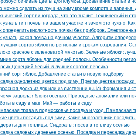
розоустойчивые цветы для клумбы. Добавление статьи в н
о можно сделать из груш на зиму кроме компота и варенья.
хнический сорт винограда, что это значит. Технический и с
к узнать тип почвы на вашем участке и зачем это нужно. Ка
к определить кислотность почвы без приборов. Электронн
к узнать, какая почва на дачном участке. Алгоритм определ
 лучших сортов яблок по регионам и срокам созревания. О
локо красное с зеленоватой мякотью. Зеленые яблоки: лучш
мние сорта яблонь для средней полосы. Особенности реги
рсик Донецкий белый. 5 лучших сортов персика
нний сорт яблок. Добавление статьи в новую подборку
садка однолетних цветов под зиму. Преимущества посадки 
ррасная доска из дпк или из лиственницы. Информация и с
чему зацвела яблоня осенью. Природные аномалии или поч
боты в саду в мае. Май — работы в саду
мпасная трава в подмосковье посадка и уход. Пампасная 
кие цветы посадить под зиму. Какие многолетники посадить
дераты для теплицы. Сидераты: посев в теплицу осенью
садка садовых деревьев осенью. Посадка и пересадка дер