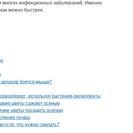
ми многих инфекционных заболеваний. Именно
 как можно быстрее.
но
у
х запахов боятся мыши?
 севооборот, используя растения-репелленты
Какие цветы сажают осенью
тние цветы посадить осенью
исления почвы
августе: что нужно сделать?