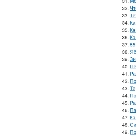
31.
Мо
32.
Чт
33.
Те
34.
Ка
35.
Ка
36.
Ка
37.
55
38.
Яб
39.
Зи
40.
Пе
41.
Ра
42.
По
43.
Те
44.
По
45.
Ра
46.
Па
47.
Ка
48.
Си
49.
По