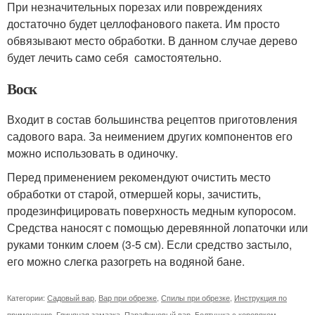
При незначительных порезах или повреждениях
достаточно будет целлофанового пакета. Им просто
обвязывают место обработки. В данном случае дерево
будет лечить само себя самостоятельно.
Воск
Входит в состав большинства рецептов приготовления
садового вара. За неимением других компонентов его
можно использовать в одиночку.
Перед применением рекомендуют очистить место
обработки от старой, отмершей коры, зачистить,
продезинфицировать поверхность медным купоросом.
Средства наносят с помощью деревянной лопаточки или
руками тонким слоем (3-5 см). Если средство застыло,
его можно слегка разогреть на водяной бане.
Категории:
Садовый вар
,
Вар при обрезке
,
Спилы при обрезке
,
Инструкция по
применению
,
Глиняная замазка
,
Парафиновый вар
,
Болтушка с коровяком
,