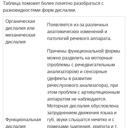
Таблица поможет более понятно разобраться с
разновидностями форм дислалии.
Органическая
Появляется из-за различных
дислалия или
анатомических изменений и
механическая
патологий речевого аппарата.
дислалия
Причины функциональной формы
можно разделить на моторные
(проблемы с речедвигательным
анализатором) и сенсорные
(дефекты в развитии
речеслухового анализатора), при
этом проблем с артикуляционным
аппаратом не наблюдается.
Моторная дислалия обусловлена
затруднением движения языка и
Функциональная
губ, звуки слышатся нечетко и с
дислалия
помехами (шипения, хрипота и т.