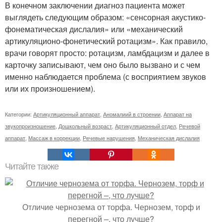
В конечном заключении диагноз пациента может
выглядеть следующим образом: «сенсорная акустико-
фонематическая дислалия» или «механический
артикуляционо-фонетический ротацизм». Как правило,
врачи говорят просто: ротацизм, ламбдацизм и далее в
карточку записывают, чем оно было вызвано и с чем
именно наблюдается проблема (с восприятием звуков
или их произношением).
Категории:
Артикуляционный аппарат
,
Аномалиий в строении
,
Аппарат на
звукопроизношение
,
Дошкольный возраст
,
Артикуляционный отдел
,
Речевой
аппарат
,
Массаж в коррекции
,
Речевые нарушения
,
Механическая дислалия
Читайте также
Отличие чернозема от торфа. Чернозем, торф и
перегной –, что лучше?