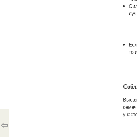
Сил
луч
Есл
то 
Собл
Высаж
семеч
участо
⇦