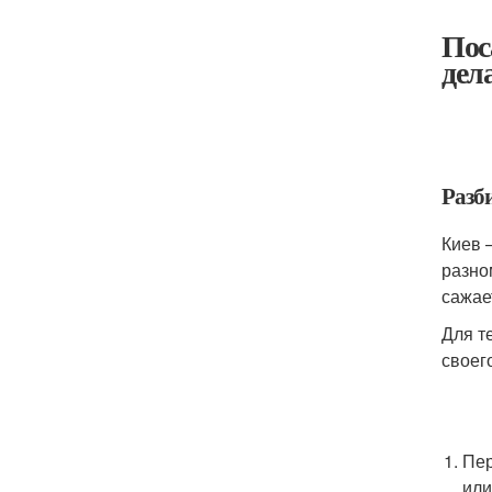
Пос
дел
Разби
Киев 
разном
сажае
Для т
своег
Пер
или