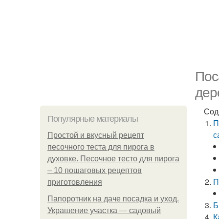
Пос
дер
Сод
Популярные материалы
П
с
Простой и вкусный рецепт
песочного теста для пирога в
духовке. Песочное тесто для пирога
– 10 пошаговых рецептов
П
приготовления
Папоротник на даче посадка и уход.
Б
Украшение участка — садовый
К