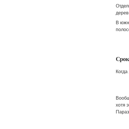
Отдел
дерев
В южн
полос
Срок
Когда
Вообщ
хотя 
Параз