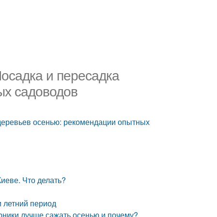
осадка и пересадка
ых садоводов
деревьев осенью: рекомендации опытных
иеве. Что делать?
и летний период
арники лучше сажать осенью и почему?