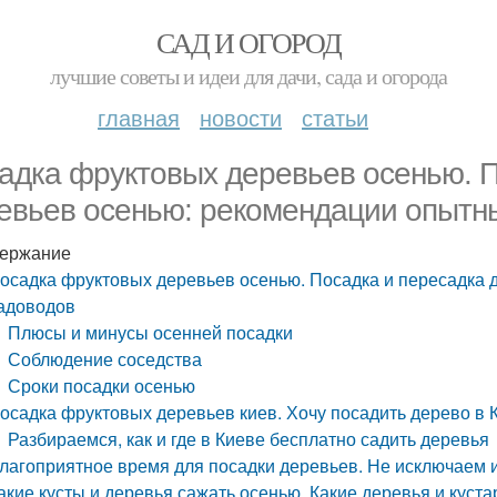
САД И ОГОРОД
лучшие советы и идеи для дачи, сада и огорода
главная
новости
статьи
адка фруктовых деревьев осенью. П
евьев осенью: рекомендации опытн
ержание
осадка фруктовых деревьев осенью. Посадка и пересадка 
адоводов
Плюсы и минусы осенней посадки
Соблюдение соседства
Сроки посадки осенью
осадка фруктовых деревьев киев. Хочу посадить дерево в К
Разбираемся, как и где в Киеве бесплатно садить деревья
лагоприятное время для посадки деревьев. Не исключаем 
акие кусты и деревья сажать осенью. Какие деревья и куст