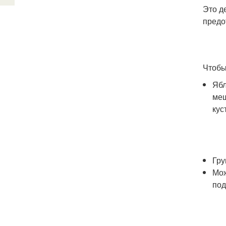
Это д
предо
Чтобы
Ябл
меш
кус
Гру
Мож
под