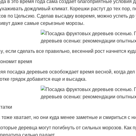
да в это время года сама создает благоприятные условия 
 ухаживать дождливый климат. Корешки растут до тех пор, п
сов по Цельсию. Сделав высадку вовремя, можно успеть до
ивут даже самые серьезные морозы.
ву, если сделать все правильно, весенний рост начнется куд
кономит время
яя посадка деревьев освобождает время весной, когда дел и
отке грядок добавится еще и высадка.
татки
 тоже хватает, но они куда менее заметные и смириться с н
оторые деревца могут погибнуть от сильных морозов. Как п
пература сильно падает .