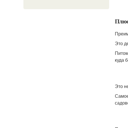
Плюс
Преим
Это д
Питом
куда 
Это н
Самое
садов