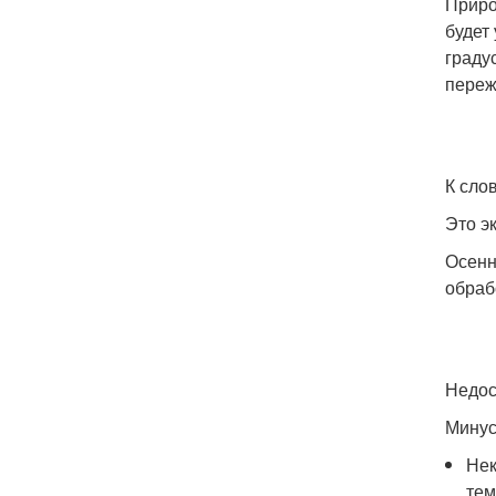
Приро
будет
граду
переж
К сло
Это э
Осенн
обраб
Недос
Минус
Нек
тем