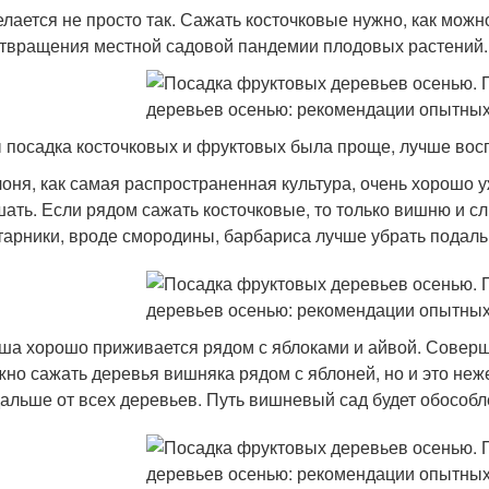
елается не просто так. Сажать косточковые нужно, как мож
твращения местной садовой пандемии плодовых растений.
 посадка косточковых и фруктовых была проще, лучше вос
оня, как самая распространенная культура, очень хорошо 
ать. Если рядом сажать косточковые, то только вишню и сли
тарники, вроде смородины, барбариса лучше убрать подал
ша хорошо приживается рядом с яблоками и айвой. Соверше
но сажать деревья вишняка рядом с яблоней, но и это не
альше от всех деревьев. Путь вишневый сад будет обособл