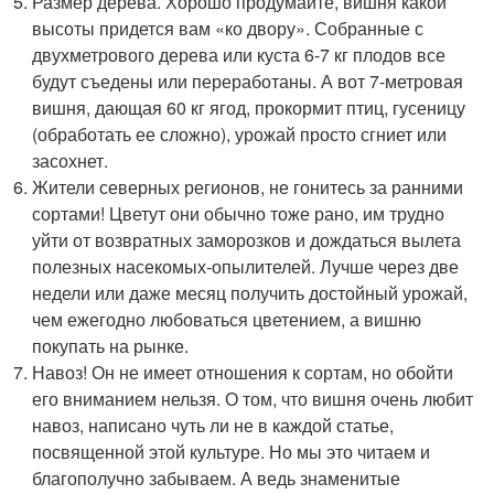
Размер дерева. Хорошо продумайте, вишня какой
высоты придется вам «ко двору». Собранные с
двухметрового дерева или куста 6-7 кг плодов все
будут съедены или переработаны. А вот 7-метровая
вишня, дающая 60 кг ягод, прокормит птиц, гусеницу
(обработать ее сложно), урожай просто сгниет или
засохнет.
Жители северных регионов, не гонитесь за ранними
сортами! Цветут они обычно тоже рано, им трудно
уйти от возвратных заморозков и дождаться вылета
полезных насекомых-опылителей. Лучше через две
недели или даже месяц получить достойный урожай,
чем ежегодно любоваться цветением, а вишню
покупать на рынке.
Навоз! Он не имеет отношения к сортам, но обойти
его вниманием нельзя. О том, что вишня очень любит
навоз, написано чуть ли не в каждой статье,
посвященной этой культуре. Но мы это читаем и
благополучно забываем. А ведь знаменитые