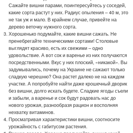
Сажайте вишни парами, поинтересуйтесь у соседей,
какие сорта растут у них. Радиус опыления – 40 м, это
не так уж и мало. В крайнем случае, привейте на
дерево веточку нужного сорта.
Хорошенько подумайте, какие вишни сажать. Не
пренебрегайте техническими сортами! Столовые
выглядят красиво, есть их свежими – одно
удовольствие. А вот сок и варенье из них получаются
посредственными. Вкус у них плоский, «никакой». Вы
задумывались, почему на Украине не сажают только
сладкую черешню? Она растет далеко не на каждом
участке. А попробуйте найти даже крошечный дворик
без вишни, долго искать будете. Сладкие ягоды съели
и забыли, а варенье и сок будут радовать нас до
нового урожая, разнообразя рацион и восполняя
нехватку витаминов.
Просматривая характеристики вишни, соотносите
урожайность с габитусом растения.