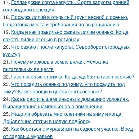
17.
Голландские сорта капусты. Сорта капусты ранней
голландской селекции
18.
Посадка лилий в открытый грунт весной и осенью.
Подготовка места и требования по выращиванию
19.
Когда и как правильно сажать лилии осенью. Когда
сажать лилии осенью в регионах
20.
Что сажают после капусты. Севооборот огородных
культур
21.
Почему морковь в земле вялая. Нехватка
питательных веществ
22.
Газон осенью стрижка. Когда удобрять газон осенью?
23.
Что посадить осенью под зиму. Что посадить под
зиму? Какие овощи и цветы сеять осенью?
24.
Как вырастить шампиньоны в домашних условиях.
Выращивание шампиньонов в помещении
25.
Надо ли обрезать многолетники на зиму и когда.
Добавление статьи в новую подборку
26.
Как бороться с муравьями на садовом участке. Вред
от садовых муравьев