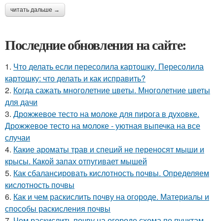
читать дальше →
Последние обновления на сайте:
1.
Что делать если пересолила картошку. Пересолила
картошку: что делать и как исправить?
2.
Когда сажать многолетние цветы. Многолетние цветы
для дачи
3.
Дрожжевое тесто на молоке для пирога в духовке.
Дрожжевое тесто на молоке - уютная выпечка на все
случаи
4.
Какие ароматы трав и специй не переносят мыши и
крысы. Какой запах отпугивает мышей
5.
Как сбалансировать кислотность почвы. Определяем
кислотность почвы
6.
Как и чем раскислить почву на огороде. Материалы и
способы раскисления почвы
7.
Чем раскислить почву на огороде схема по пунктам.