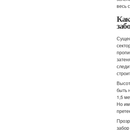
весь 
Как
заб
Сущес
секто
пропи
затен
следи
строи
Высот
быть 
1,5 м
Но им
прете
Прозр
забор