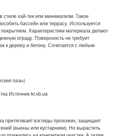
в стиле хай-тек или минимализм. Такое
особить бассейн или террасу. Используется
 покрытием. Характеристики материала делают
ежную ограду. Поверхность не требует
ок к дереву и бетону. Сочетается с любым
ские пазы)
ка Источник kr.vb.ua
на притягивает взгляды прохожих, защищает
стений (вьюны или кустарники). Но вырастить
шо прижились на конкретном участке. А затем