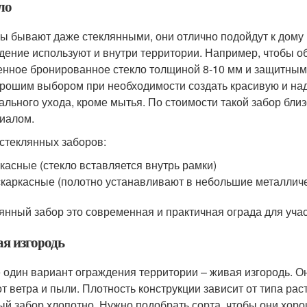
ло
ы бывают даже стеклянными, они отлично подойдут к дому 
дение используют и внутри территории. Например, чтобы об
енное бронированное стекло толщиной 8-10 мм и защитным
орошим выбором при необходимости создать красивую и над
ального ухода, кроме мытья. По стоимости такой забор близ
иалом.
стеклянных заборов:
касные (стекло вставляется внутрь рамки)
каркасные (полотно устанавливают в небольшие металличе
янный забор это современная и практичная ограда для участ
я изгородь
 один вариант ограждения территории – живая изгородь. О
от ветра и пыли. Плотность конструкции зависит от типа ра
ый забор хлопотно. Нужно подобрать сорта, чтобы они хоро