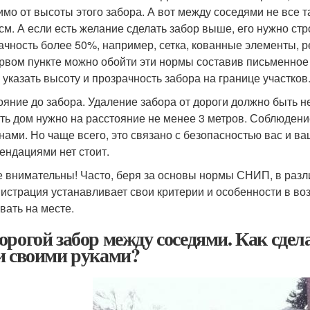
имо от высоты этого забора. А вот между соседями не все 
 см. А если есть желание сделать забор выше, его нужно ст
ачность более 50%, например, сетка, кованные элементы, р
ервом пункте можно обойти эти нормы составив письменное
 указать высоту и прозрачность забора на границе участков
ояние до забора. Удаление забора от дороги должно быть н
ть дом нужно на расстояние не менее 3 метров. Соблюден
нами. Но чаще всего, это связано с безопасностью вас и в
ендациями нет стоит.
е внимательны! Часто, беря за основы нормы СНИП, в раз
истрация устанавливает свои критерии и особенности в воз
вать на месте.
орогой забор между соседями. Как сде
и своими руками?