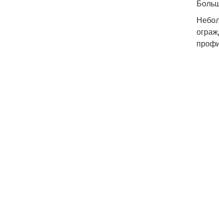
Больш
Небол
ограж
профи